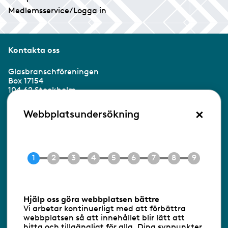
Medlemsservice/Logga in
Kontakta oss
Glasbranschföreningen
Box 17154
104 62 Stockholm
×
Besöksadress:
Webbplatsundersökning
Ringvägen 100
118 60 Stockholm
Tel 08-453 90 70
E-post
info@gbf.se
Information om cookies
Hjälp oss göra webbplatsen bättre
Vi arbetar kontinuerligt med att förbättra
Följ oss via RSS
webbplatsen så att innehållet blir lätt att
hitta och tillgängligt för alla. Dina synpunkter