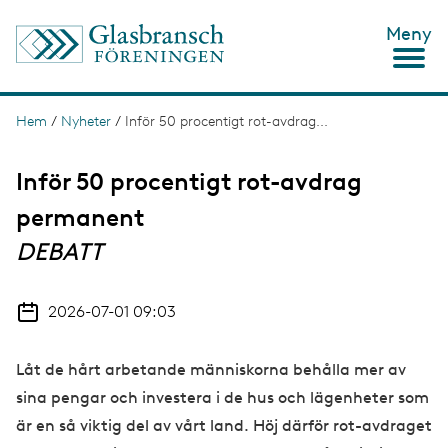
H
Meny
o
p
p
a
t
Hem
/
Nyheter
/
Inför 50 procentigt rot-avdrag...
L
i
ä
l
l
Inför 50 procentigt rot-avdrag
n
h
u
permanent
k
v
s
DEBATT
u
d
t
i
n
i
2026-07-01 09:03
n
g
e
h
Låt de hårt arbetande människorna behålla mer av
å
l
sina pengar och investera i de hus och lägenheter som
l
är en så viktig del av vårt land. Höj därför rot-avdraget