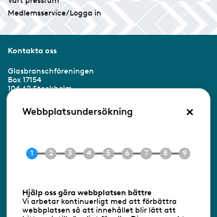
Vårt pressrum
Medlemsservice/Logga in
Kontakta oss
Glasbranschföreningen
Box 17154
104 62 Stockholm
×
Besöksadress:
Webbplatsundersökning
Ringvägen 100
118 60 Stockholm
Tel 08-453 90 70
E-post
info@gbf.se
Information om cookies
Hjälp oss göra webbplatsen bättre
Vi arbetar kontinuerligt med att förbättra
Följ oss via RSS
webbplatsen så att innehållet blir lätt att