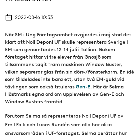
2022-08-16 10:33
När SM i Ung Företagsamhet avgjordes i maj stod det
klart att Noll Deponi UF skulle representera Sverige i
EM som genomfördes 12-14 juli i Tallinn. Bakom
företaget hittar vi tre elever från Gnosjö som
tillsammans tagit fram maskinen Window Buster,
vilken separerar glas från sin dörr-/fönsterkarm. En idé
som tilldelades inte bara ett, utan två EM-guld vid
tävlingen som också tituleras
Gen-E
. Här är Selma
Hästmarks egna ord om upplevelsen av Gen-E och
Window Busters framtid.
Förutom Selma så representeras Noll Deponi UF av
Emil Falk och Lucas Rundén som alla har olika
ansvarsområden i UF-företaget. Selma berättar hur