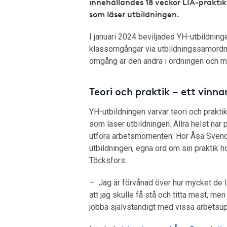
innehållandes 18 veckor LIA-prakti
som läser utbildningen.
I januari 2024 beviljades YH-utbildnin
klassomgångar via utbildningssamord
omgång är den andra i ordningen och mö
Teori och praktik – ett vinn
YH-utbildningen varvar teori och prakti
som läser utbildningen. Allra helst när 
utföra arbetsmomenten. Hör Åsa Svend
utbildningen, egna ord om sin praktik 
Töcksfors:
– Jag är förvånad över hur mycket de lå
att jag skulle få stå och titta mest, men
jobba självständigt med vissa arbetsup