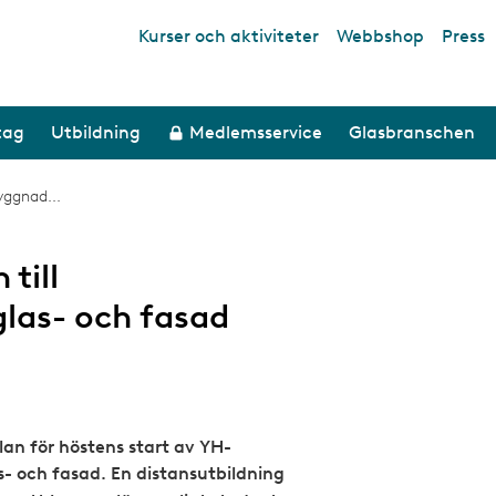
Kurser och aktiviteter
Webbshop
Press
Top links
tag
Utbildning
Medlemsservice
Glasbranschen
yggnad...
till
las- och fasad
an för höstens start av YH-
- och fasad. En distansutbildning