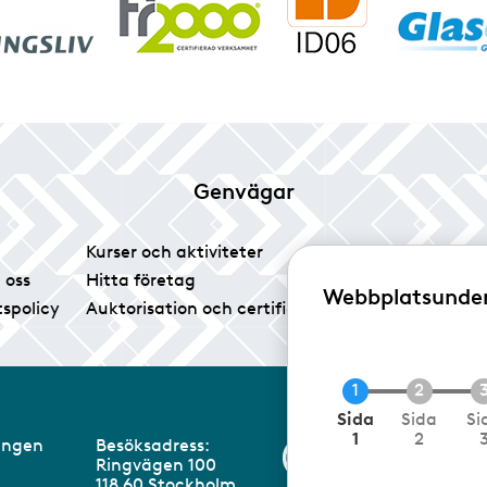
Genvägar
Kurser och aktiviteter
Tidningen Glas
 oss
Hitta företag
Vårt pressrum
Webbplatsunde
tspolicy
Auktorisation och certifiering
Medlemsservice
N
Sida
Sida
Si
u
1
2
eningen
Besöksadress:
Information om 
v
Ringvägen 100
a
m
118 60 Stockholm