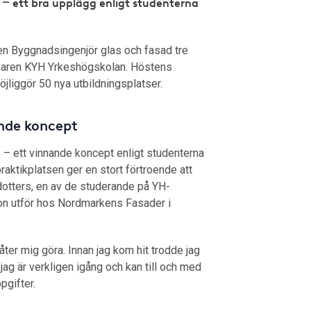
–
k
ett bra upplägg enligt studenterna
gen Byggnadsingenjör glas och fasad tre
naren KYH Yrkeshögskolan. Höstens
jliggör 50 nya utbildningsplatser.
ande koncept
k – ett vinnande koncept enligt studenterna
praktikplatsen ger en stort förtroende att
otters, en av de studerande på YH-
hon utför hos Nordmarkens Fasader i
ter mig göra. Innan jag kom hit trodde jag
 jag är verkligen igång och kan till och med
pgifter.