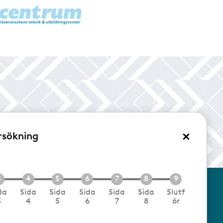
×
rsökning
/Logga in
da
Sida
Sida
Sida
Sida
Sida
Slutf
3
4
5
6
7
8
ör
cookies
Följ oss via RSS