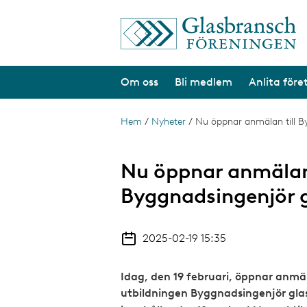
H
o
p
p
a
Om oss
Bli medlem
Anlita före
t
i
l
l
Hem
/
Nyheter
/
Nu öppnar anmälan till B
L
h
ä
u
v
n
Nu öppnar anmälan 
u
d
k
Byggnadsingenjör g
i
s
n
n
t
e
2025-02-19 15:35
h
i
å
g
l
Idag, den 19 februari, öppnar anmäl
l
utbildningen Byggnadsingenjör glas