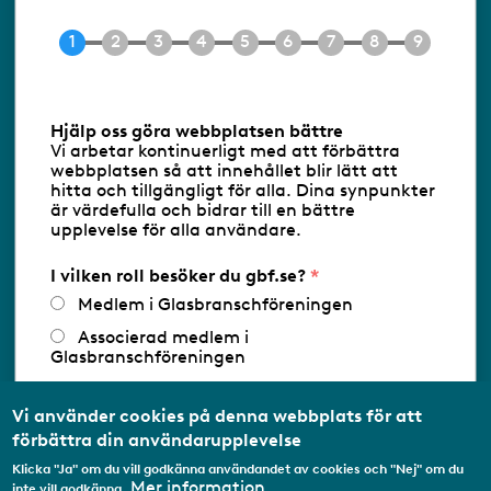
Tel 08-453 90 70
E-post
info@gbf.se
Information om cookies
Hjälp oss göra webbplatsen bättre
Vi arbetar kontinuerligt med att förbättra
Följ oss via RSS
webbplatsen så att innehållet blir lätt att
hitta och tillgängligt för alla. Dina synpunkter
är värdefulla och bidrar till en bättre
upplevelse för alla användare.
Databasens namn:
www.gbf.se
-
Tillhandahållare: Glastjänster för
Glasbranschföreningen AB - Ansvarig
I vilken roll besöker du gbf.se?
utgivare: Sofia Wahlgren
Medlem i Glasbranschföreningen
Associerad medlem i
Glasbranschföreningen
Arbetar inom annan
medlemsorganisation/Svenskt Näringsliv
Vi använder cookies på denna webbplats för att
förbättra din användarupplevelse
Utbildningsaktör
Klicka "Ja" om du vill godkänna användandet av cookies och "Nej" om du
Student
Mer information
inte vill godkänna.