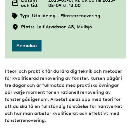
Datum
2025-05-07 kl. 09:00
till
2025-
och tid:
05-09 kl. 13:00
Typ:
Utbildning – Fönsterrenovering
Plats:
Leif Arvidsson AB, Mullsjö
Anmälan
I teori och praktik får du lära dig teknik och metoder
för kvalificerad renovering av fönster. Kursen pågår i
tre dagar och är fullmatad med praktiska övningar
där varje moment för en rationell renovering av
fönster gås igenom. Arbetet delas upp med teori för
att du ska få en fullständig förståelse för hantverket
och hur man arbetar kvalificerat och effektivt med
fönsterrenovering.