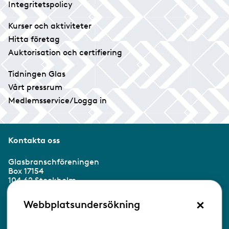
Integritetspolicy
Kurser och aktiviteter
Hitta företag
Auktorisation och certifiering
Tidningen Glas
Vårt pressrum
Medlemsservice/Logga in
Kontakta oss
Glasbranschföreningen
Box 17154
104 62 Stockholm
×
Besöksadress:
Webbplatsundersökning
Ringvägen 100
118 60 Stockholm