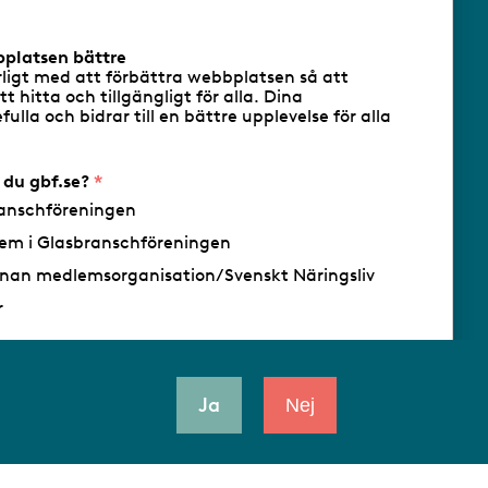
bplatsen bättre
rligt med att förbättra webbplatsen så att
att hitta och tillgängligt för alla. Dina
ulla och bidrar till en bättre upplevelse för alla
- Ansvarig utgivare: Sofia Wahlgren
r du gbf.se?
anschföreningen
em i Glasbranschföreningen
nan medlemsorganisation/Svenskt Näringsliv
r
Ja
Nej