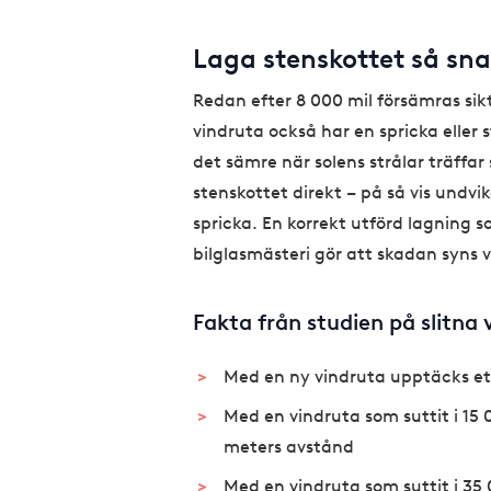
Laga stenskottet så sn
Redan efter 8 000 mil försämras sik
vindruta också har en spricka eller 
det sämre när solens strålar träffar 
stenskottet direkt – på så vis undvike
spricka. En korrekt utförd lagning 
bilglasmästeri gör att skadan syns 
Fakta från studien på slitna 
Med en ny vindruta upptäcks ett
Med en vindruta som suttit i 15 
meters avstånd
Med en vindruta som suttit i 35 