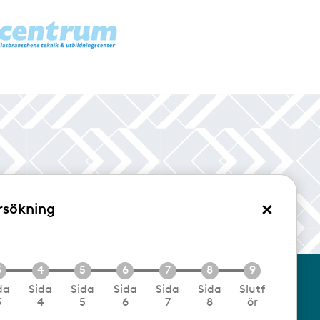
×
rsökning
/Logga in
da
Sida
Sida
Sida
Sida
Sida
Slutf
3
4
5
6
7
8
ör
cookies
Följ oss via RSS