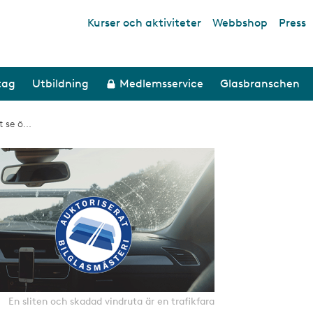
Kurser och aktiviteter
Webbshop
Press
Top links
tag
Utbildning
Medlemsservice
Glasbranschen
 se ö...
En sliten och skadad vindruta är en trafikfara