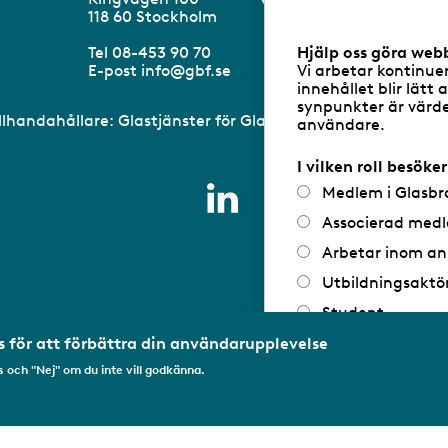
a
m
118 60 Stockholm
r
a
Tel 08-453 90 70
Hjälp oss göra web
n
E-post
info@gbf.se
Vi arbetar kontinue
d
innehållet blir lätt 
e
synpunkter är värdef
illhandahållare: Glastjänster för Glasbranschföreningen AB 
användare.
I vilken roll besöke
Medlem i Glasbr
Associerad medl
Arbetar inom an
Utbildningsaktö
Student
Privatperson
 för att förbättra din användarupplevelse
 och "Nej" om du inte vill godkänna.
Annat...