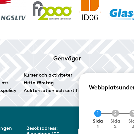
Genvägar
Kurser och aktiviteter
Tidningen Glas
 oss
Hitta företag
Vårt pressrum
Webbplatsunde
tspolicy
Auktorisation och certifiering
Medlemsservice
N
Sida
Sida
Si
u
1
2
eningen
Besöksadress:
Information om 
v
Ringvägen 100