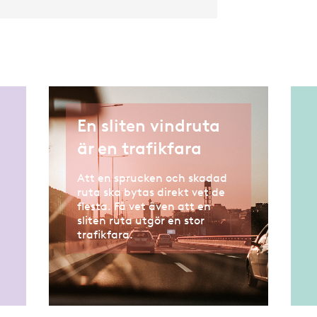
En sliten vindruta
är en trafikfara
Att en sprucken och skadad
ruta ska bytas direkt vet de
flesta. Få vet även att en
sliten ruta utgör en stor
trafikfara.