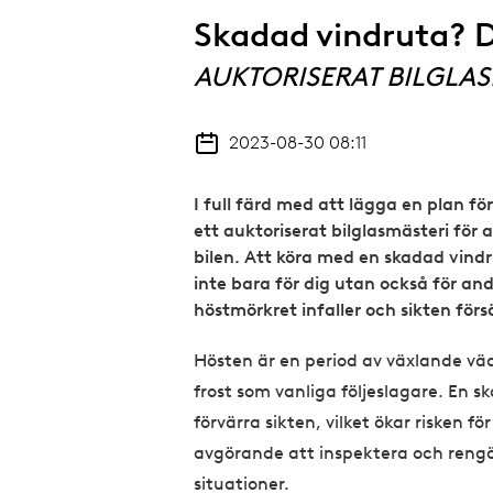
Skadad vindruta? D
AUKTORISERAT BILGLAS
2023-08-30 08:11
I full färd med att lägga en plan för
ett auktoriserat bilglasmästeri för 
bilen. Att köra med en skadad vindru
inte bara för dig utan också för and
höstmörkret infaller och sikten för
Hösten är en period av växlande v
frost som vanliga följeslagare. En s
förvärra sikten, vilket ökar risken för
avgörande att inspektera och rengör
situationer.