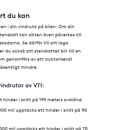
art du kan
ten i din vindruta på bilen. Om din
stenskott kan sikten även påverkas till
skadorna. Se därför till att laga
r du också att stenskottet blir till en
som genomförs av ett auktoriserat
väsentligt mindre.
vindrutor av VTI:
 hinder i snitt på 199 meters avstånd
000 mil upptäcks ett hinder i snitt på 90
000 mil upptäcks ett hinder i snitt på 70