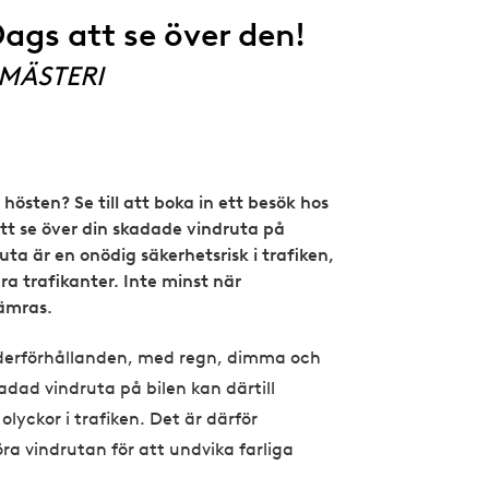
ags att se över den!
MÄSTERI
 hösten? Se till att boka in ett besök hos
att se över din skadade vindruta på
ta är en onödig säkerhetsrisk i trafiken,
ra trafikanter. Inte minst när
sämras.
äderförhållanden, med regn, dimma och
kadad vindruta på bilen kan därtill
 olyckor i trafiken. Det är därför
a vindrutan för att undvika farliga