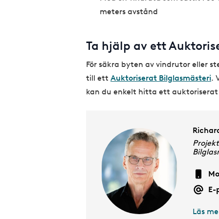
meters avstånd
Ta hjälp av ett Auktoris
För säkra byten av vindrutor eller 
till ett
Auktoriserat Bilglasmästeri
. 
kan du enkelt hitta ett auktoriserat
Richar
Projekt
Bilglas
Mo
E-
Läs me