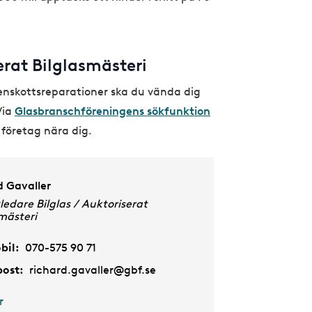
erat Bilglasmästeri
stenskottsreparationer ska du vända dig
Via
Glasbranschföreningens sökfunktion
 företag nära dig.
d Gavaller
ledare Bilglas / Auktoriserat
mästeri
bil:
070-575 90 71
post:
richard.gavaller@gbf.se
r