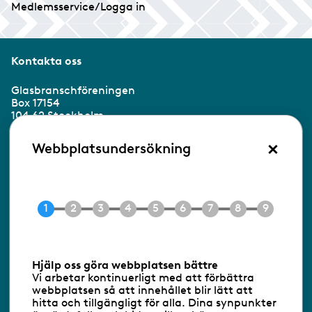
Medlemsservice/Logga in
Kontakta oss
Glasbranschföreningen
Box 17154
104 62 Stockholm
×
Besöksadress:
Webbplatsundersökning
Ringvägen 100
118 60 Stockholm
Tel 08-453 90 70
E-post
info@gbf.se
Information om cookies
Hjälp oss göra webbplatsen bättre
Vi arbetar kontinuerligt med att förbättra
Följ oss via RSS
webbplatsen så att innehållet blir lätt att
hitta och tillgängligt för alla. Dina synpunkter