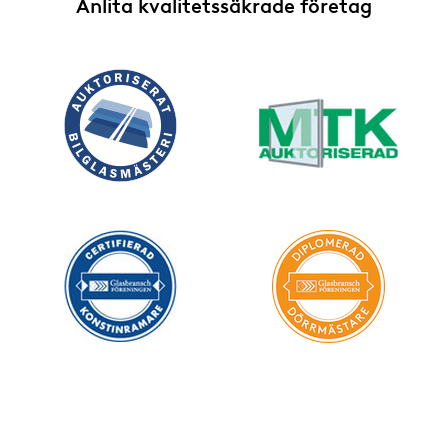
Anlita kvalitetssäkrade företag