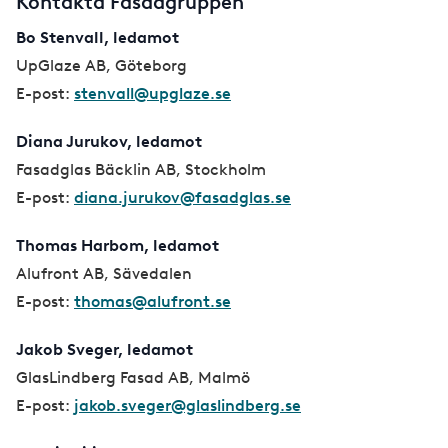
Kontakta Fasadgruppen
Bo Stenvall, ledamot
UpGlaze AB, Göteborg
E-post:
stenvall@upglaze.se
Diana Jurukov, ledamot
Fasadglas Bäcklin AB, Stockholm
E-post:
diana.jurukov@fasadglas.se
Thomas Harbom, ledamot
Alufront AB, Sävedalen
E-post:
thomas@alufront.se
Jakob Sveger, ledamot
GlasLindberg Fasad AB, Malmö
E-post:
jakob.sveger@glaslindberg.se