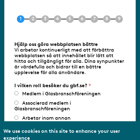
Box 17154
104 62 Stockholm
Besöksadress:
Ringvägen 100
118 60 Stockholm
Tel 08-453 90 70
Hjälp oss göra webbplatsen bättre
E-post
info@gbf.se
Vi arbetar kontinuerligt med att förbättra
webbplatsen så att innehållet blir lätt att
hitta och tillgängligt för alla. Dina synpunkter
Information om cookies
är värdefulla och bidrar till en bättre
upplevelse för alla användare.
Följ oss via RSS
I vilken roll besöker du gbf.se?
Medlem i Glasbranschföreningen
Associerad medlem i
Databasens namn:
www.gbf.se
-
Glasbranschföreningen
Tillhandahållare: Glastjänster för
Glasbranschföreningen AB - Ansvarig
Arbetar inom annan
utgivare: Sofia Wahlgren
medlemsorganisation/Svenskt Näringsliv
We use cookies on this site to enhance your user
Utbildningsaktör
experience