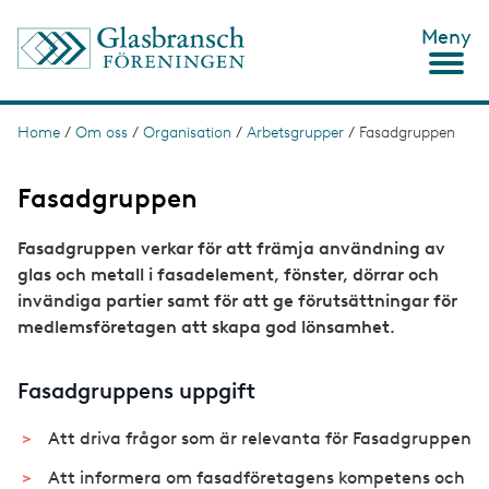
S
Meny
k
i
p
t
o
Home
/
Om oss
/
Organisation
/
Arbetsgrupper
/
Fasadgruppen
B
m
r
a
i
Fasadgruppen
e
n
c
a
Fasadgruppen verkar för att främja användning av
o
d
n
glas och metall i fasadelement, fönster, dörrar och
t
c
invändiga partier samt för att ge förutsättningar för
e
medlemsföretagen att skapa god lönsamhet.
n
r
t
u
Fasadgruppens uppgift
m
b
Att driva frågor som är relevanta för Fasadgruppen
Att informera om fasadföretagens kompetens och