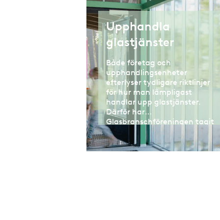
Upphandla
glastjänster
Både företag och
upphandlingsenheter
efterlyser tydligare riktlinjer
för hur man lämpligast
handlar upp glastjänster.
Därför har
Glasbranschföreningen tagit
fram en rekommendation för
detta.