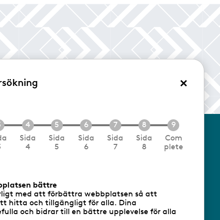
×
rsökning
/Logga in
da
Sida
Sida
Sida
Sida
Sida
Com
3
4
5
6
7
8
plete
cookies
Följ oss via RSS
bplatsen bättre
rligt med att förbättra webbplatsen så att
att hitta och tillgängligt för alla. Dina
ulla och bidrar till en bättre upplevelse för alla
- Ansvarig utgivare: Sofia Wahlgren