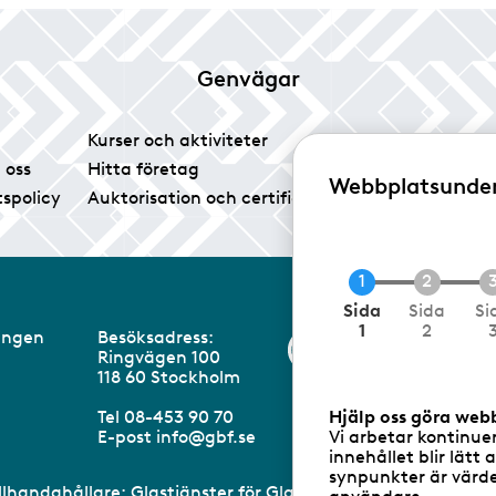
Genvägar
Kurser och aktiviteter
Tidningen Glas
 oss
Hitta företag
Vårt pressrum
Webbplatsunde
tspolicy
Auktorisation och certifiering
Medlemsservice
C
Sida
Sida
Si
u
1
2
eningen
Besöksadress:
Information om 
r
Ringvägen 100
r
m
118 60 Stockholm
e
n
Tel 08-453 90 70
Hjälp oss göra web
t
E-post
info@gbf.se
Vi arbetar kontinue
innehållet blir lätt 
synpunkter är värdef
illhandahållare: Glastjänster för Glasbranschföreningen AB 