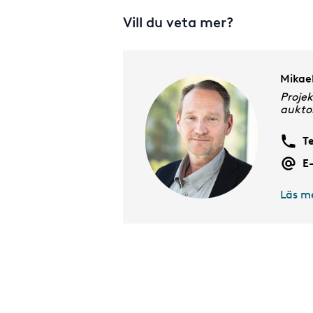
b
Vill du veta mer?
Mikae
Projek
auktor
T
E
Läs m