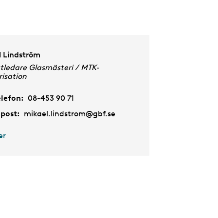
l Lindström
tledare Glasmästeri / MTK-
isation
elefon:
08-453 90 71
-post:
mikael.lindstrom@gbf.se
er