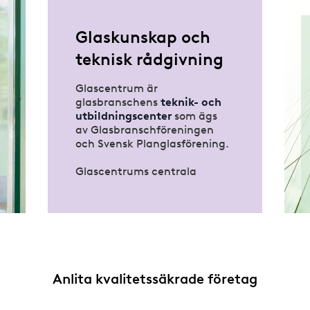
Glaskunskap och
teknisk rådgivning
Glascentrum är
glasbranschens
teknik- och
utbildningscenter
som ägs
av Glasbranschföreningen
och Svensk Planglasförening.
Glascentrums centrala
uppgift är att verka för att
glas- och metallpartier i
byggnader
monteras på ett
korrekt sätt
. De utarbetar
riktlinjer för val och
montering av glas- och
metallpartier samt utbildar
Anlita kvalitetssäkrade företag
för
ökad kunskap
inom
området.