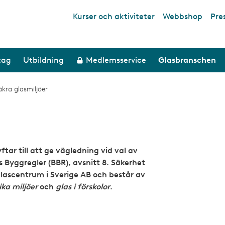
Kurser och aktiviteter
Webbshop
Pre
Top links
tag
Utbildning
Medlemsservice
Glasbranschen
äkra glasmiljöer
ftar till att ge vägledning vid val av
ts Byggregler (BBR), avsnitt 8. Säkerhet
lascentrum i Sverige AB och består av
lika miljöer
och
glas i förskolor
.