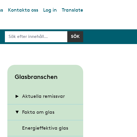
ss
Kontakta oss
Log in
Translate
S
Glasbranschen
u
b
Aktuella remissvar
m
Energihushållning och
Fakta om glas
e
värmeisolering i
n
byggnader
Energieffektiva glas
u