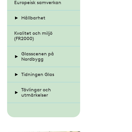
Europeisk samverkan
Hållbarhet
Kvalitet och miljö
Berätta om företagets
(FR2000)
satsning
Färdplan 2045 (bygg-
Glasscenen på
och anläggning)
Nordbygg
Återvinning
Seminarier på
Tidningen Glas
Glasscenen 2024
Nyheter
Tävlingar och
Seminarier på
utmärkelser
Glasscenen 2022
Arkitektur och design
Glaspriset och
Glaspärlan
Debatt
All projekt -
SM i konstinramning