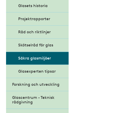
Klimatdeklaration för
Glasets historia
byggnader
Projektrapporter
Miljöbyggnad 4.0
Råd och riktlinjer
Modernare byggregler
Skötselråd för glas
Möjligheternas
byggregler
Säkra glasmiljöer
Kritiska röster om
förslaget
Glasexperten tipsar
Forskning och utveckling
Glascentrum - Teknisk
rådgivning