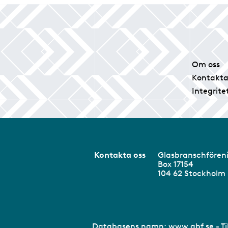
Om oss
Kontakta
Integrite
Kontakta oss
Glasbranschför
Box 17154
104 62 Stockhol
Databasens namn:
www.gbf.se
- T