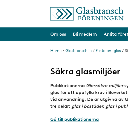
S
k
i
p
t
Om oss
Bli medlem
Anlita före
o
m
a
i
Home
/
Glasbranschen
/
Fakta om glas
/
S
B
n
r
c
o
e
Säkra glasmiljöer
n
t
a
e
Publikationerna
Glassäkra miljöer
sy
d
n
t
glas för att uppfylla krav i Boverke
c
vid användning. De är utgivna av G
r
tre delar:
glas i bostäder, glas i pub
u
Gå till publikationerna
m