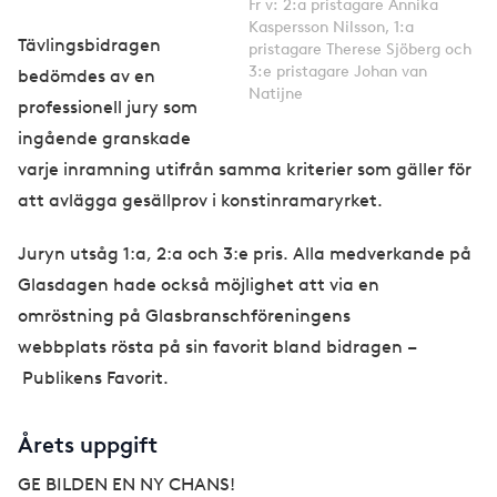
Fr v: 2:a pristagare Annika
Kaspersson Nilsson, 1:a
Tävlingsbidragen
pristagare Therese Sjöberg och
3:e pristagare Johan van
bedömdes av en
Natijne
professionell jury som
ingående granskade
varje inramning utifrån samma kriterier som gäller för
att avlägga gesällprov i konstinramaryrket.
Juryn utsåg 1:a, 2:a och 3:e pris. Alla medverkande på
Glasdagen hade också möjlighet att via en
omröstning på Glasbranschföreningens
webbplats rösta på sin favorit bland bidragen –
Publikens Favorit.
Årets uppgift
GE BILDEN EN NY CHANS!