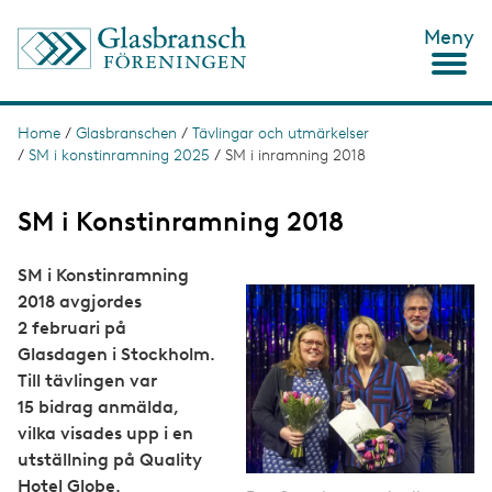
S
Meny
k
i
p
t
o
Home
/
Glasbranschen
/
Tävlingar och utmärkelser
B
m
/
SM i konstinramning 2025
/
SM i inramning 2018
r
a
i
e
n
SM i Konstinramning 2018
c
a
o
d
n
SM i Konstinramning
t
c
2018 avgjordes
e
2 februari på
n
r
t
Glasdagen i Stockholm.
u
Till tävlingen var
m
15 bidrag anmälda,
b
vilka visades upp i en
utställning på Quality
Hotel Globe.