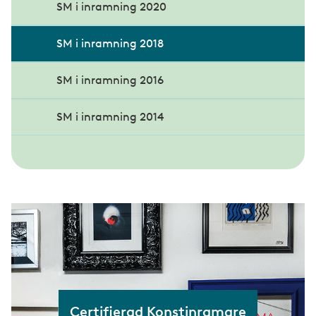
Miljö
Vinnare av Glaspärlan
SM i inramning 2020
Teknik
Vinnare av Glaspriset
SM i inramning 2018
Om tidningen
SM i inramning 2016
SM i inramning 2014
Certifierad Konstinramare