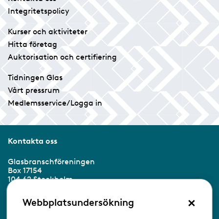
Integritetspolicy
Kurser och aktiviteter
Hitta företag
Auktorisation och certifiering
Tidningen Glas
Vårt pressrum
Medlemsservice/Logga in
Kontakta oss
Glasbranschföreningen
Box 17154
104 62 Stockholm
×
Besöksadress:
Webbplatsundersökning
Ringvägen 100
118 60 Stockholm