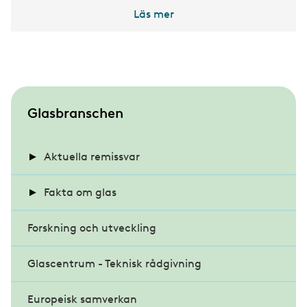
Läs mer
S
Glasbranschen
u
b
Aktuella remissvar
m
Energihushållning och värmeisolering i
Fakta om glas
e
byggnader
n
Forskning och utveckling
Energieffektiva glas
u
Klimatdeklaration för byggnader
Glascentrum - Teknisk rådgivning
Glasets historia
Miljöbyggnad 4.0
Europeisk samverkan
Projektrapporter