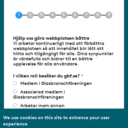
Tel 08-453 90 70
E-post
info@gbf.se
Information om cookies
Hjälp oss göra webbplatsen bättre
Vi arbetar kontinuerligt med att förbättra
Följ oss via RSS
webbplatsen så att innehållet blir lätt att
hitta och tillgängligt för alla. Dina synpunkter
är värdefulla och bidrar till en bättre
upplevelse för alla användare.
Databasens namn:
www.gbf.se
-
Tillhandahållare: Glastjänster för
Glasbranschföreningen AB - Ansvarig
I vilken roll besöker du gbf.se?
utgivare: Sofia Wahlgren
Medlem i Glasbranschföreningen
Associerad medlem i
Glasbranschföreningen
Arbetar inom annan
medlemsorganisation/Svenskt Näringsliv
We use cookies on this site to enhance your user
Utbildningsaktör
experience
Student