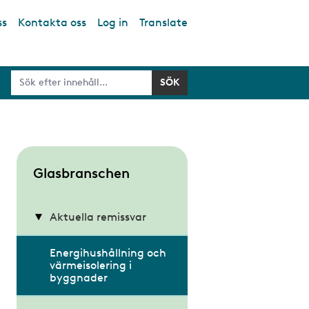
ss
Kontakta oss
Log in
Translate
S
Glasbranschen
u
b
Aktuella remissvar
m
Energihushållning och
e
värmeisolering i
n
byggnader
u