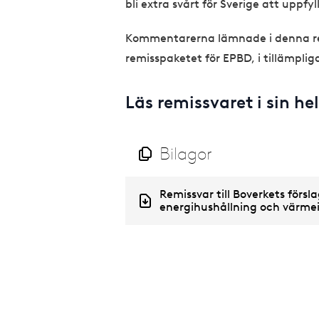
bli extra svårt för Sverige att uppfyl
Kommentarerna lämnade i denna rem
remisspaketet för EPBD, i tillämplig
Läs remissvaret i sin h
Bilagor
D
Remissvar till Boverkets försla
o
energihushållning och värmei
c
u
m
e
n
t