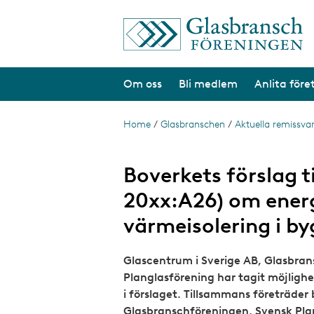
S
k
i
p
t
Om oss
Bli medlem
Anlita före
o
m
a
i
Home
/
Glasbranschen
/
Aktuella remissva
B
n
r
c
o
e
Boverkets förslag ti
n
t
a
20xx:A26) om ener
e
d
n
värmeisolering i b
t
c
r
Glascentrum i Sverige AB, Glasbra
u
Planglasförening har tagit möjligh
i förslaget. Tillsammans företräde
m
Glasbranschföreningen, Svensk Pla