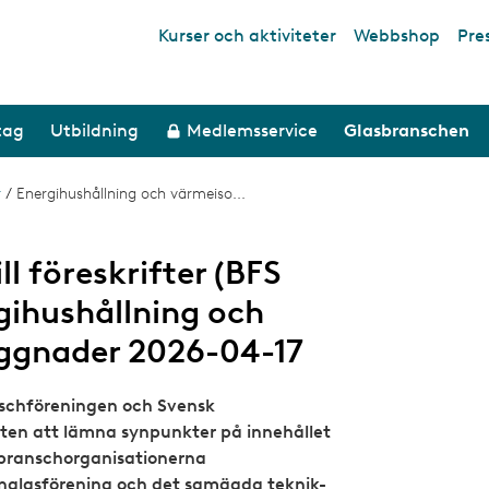
Kurser och aktiviteter
Webbshop
Pre
Top links
tag
Utbildning
Medlemsservice
Glasbranschen
r
/
Energihushållning och värmeiso...
ll föreskrifter (BFS
gihushållning och
yggnader 2026-04-17
nschföreningen och Svensk
eten att lämna synpunkter på innehållet
r branschorganisationerna
nglasförening och det samägda teknik-