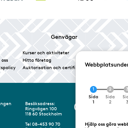
Genvägar
Kurser och aktiviteter
Tidningen Glas
 oss
Hitta företag
Vårt pressrum
Webbplatsunde
tspolicy
Auktorisation och certifiering
Medlemsservice
C
Sida
Sida
Si
u
1
2
eningen
Besöksadress:
Information om 
r
Ringvägen 100
r
m
118 60 Stockholm
e
n
Hjälp oss göra web
Tel 08-453 90 70
t