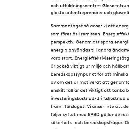
b
och utbildningscentret Glascentrum
glasfasadentreprenörer och glasmäs
Sammantaget så anser vi att energ
som föreslås i remissen. Energieffe
perspektiv. Genom att spara energ
energin användas till andra ändam
vara stort. Energieffektiviserings
är också viktigt ur miljö och hållba
beredskapssynpunkt för att minska
av om det är motiverat att genomför
enskilt fall är det viktigt att tänka
investeringskostnad/driftskostnad o
fram i förslaget. Vi anser inte att
följer syftet med EPBD gällande res
säkerhets- och beredskapsfrågor. D