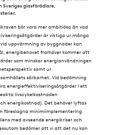
 Sveriges glasförädlare,
terier.
ikraven bör vara mer ambitiösa än vad
ktiviseringsåtgärder är viktiga ur många
i vid uppvärmning av byggnader kan
ål, energibehovet framöver kommer att
åtgärder som minskar energianvändningen
rhetsperspektiv samt ur
 samhällets sårbarhet. Vid bedömning
a energieffektiviseringsåtgärder i ett
 beakta livscykelkostnaden
ch energikostnad). Det behöver lyftas
 den föreslagna minimiimplementering
iliens med avseende energikriser och
essutom bedömer att vi att det nu kan