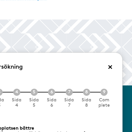
×
rsökning
/Logga in
da
Sida
Sida
Sida
Sida
Sida
Com
3
4
5
6
7
8
plete
cookies
Följ oss via RSS
bplatsen bättre