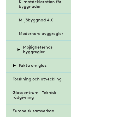
Klimatdeklaration för
byggnader
Miljöbyggnad 4.0
Modernare byggregler
Möjligheternas
byggregler
Fakta om glas
Kritiska röster om
förslaget
Forskning och utveckling
Energieffektiva glas
Glascentrum - Teknisk
Glasets historia
rådgivning
Projektrapporter
Europeisk samverkan