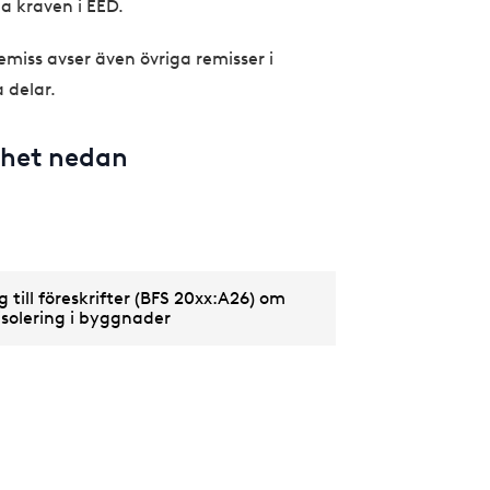
la kraven i EED.
iss avser även övriga remisser i
a delar.
elhet nedan
g till föreskrifter (BFS 20xx:A26) om
solering i byggnader