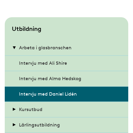
S
Utbildning
u
b
Arbeta i glasbranschen
m
Intervju med Ali Shire
e
n
Intervju med Alma Hedskog
u
Intervju med Daniel Lidén
Kursutbud
Lärlingsutbildning
Utbildning – Arbetsmiljö