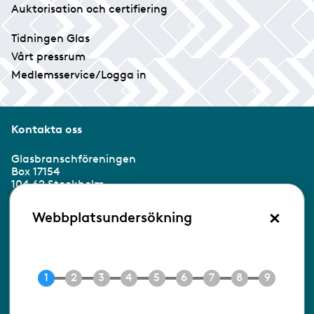
Auktorisation och certifiering
Tidningen Glas
Vårt pressrum
Medlemsservice/Logga in
Kontakta oss
Glasbranschföreningen
Box 17154
104 62 Stockholm
×
Besöksadress:
Webbplatsundersökning
Ringvägen 100
118 60 Stockholm
Tel 08-453 90 70
E-post
info@gbf.se
Information om cookies