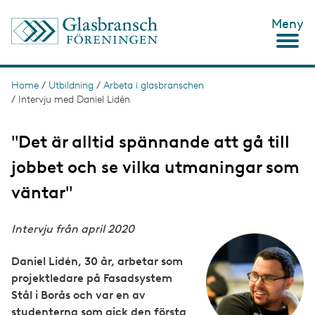
S
Meny
k
i
p
t
o
Home
/
Utbildning
/
Arbeta i glasbranschen
B
m
/
Intervju med Daniel Lidén
r
a
i
e
n
"Det är alltid spännande att gå till
c
a
o
jobbet och se vilka utmaningar som
d
n
t
väntar"
c
e
n
r
t
Intervju från april 2020
u
I
m
Daniel Lidén, 30 år, arbetar som
m
b
projektledare på Fasadsystem
a
Stål i Borås och var en av
g
studenterna som gick den första