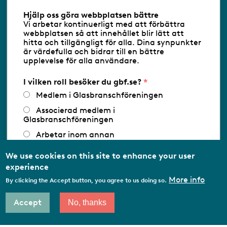
Hjälp oss göra webbplatsen bättre
Vi arbetar kontinuerligt med att förbättra
Följ oss via RSS
webbplatsen så att innehållet blir lätt att
hitta och tillgängligt för alla. Dina synpunkter
är värdefulla och bidrar till en bättre
upplevelse för alla användare.
Databasens namn:
www.gbf.se
-
Tillhandahållare: Glastjänster för
Glasbranschföreningen AB - Ansvarig
I vilken roll besöker du gbf.se?
utgivare: Sofia Wahlgren
Medlem i Glasbranschföreningen
Associerad medlem i
Glasbranschföreningen
Arbetar inom annan
medlemsorganisation/Svenskt Näringsliv
We use cookies on this site to enhance your user
Utbildningsaktör
experience
Student
More info
By clicking the Accept button, you agree to us doing so.
Privatperson
Accept
No, thanks
Other…