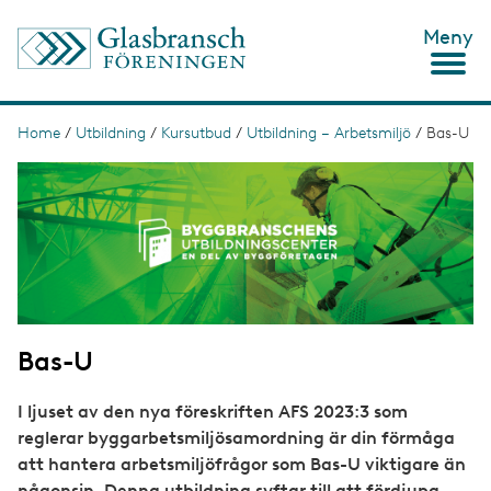
S
Meny
k
i
p
t
o
Home
/
Utbildning
/
Kursutbud
/
Utbildning – Arbetsmiljö
/
Bas-U
B
m
r
I
a
m
i
e
a
n
g
c
a
e
o
d
n
t
c
e
n
r
t
Bas-U
u
m
I ljuset av den nya föreskriften AFS 2023:3 som
b
reglerar byggarbetsmiljösamordning är din förmåga
att hantera arbetsmiljöfrågor som Bas-U viktigare än
någonsin. Denna utbildning syftar till att fördjupa