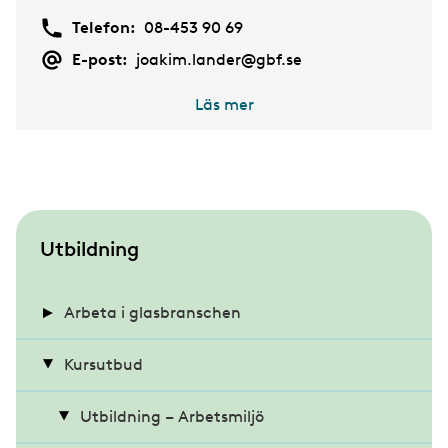
Telefon:
08-453 90 69
E-post:
joakim.lander@gbf.se
Läs mer
S
Utbildning
u
b
Arbeta i glasbranschen
m
Intervju med Ali Shire
Kursutbud
e
n
Intervju med Alma Hedskog
Utbildning – Arbetsmiljö
u