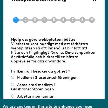
Ringvägen 100
118 60 Stockholm
Tel 08-453 90 70
E-post
info@gbf.se
Information om cookies
Hjälp oss göra webbplatsen bättre
Vi arbetar kontinuerligt med att förbättra
Följ oss via RSS
webbplatsen så att innehållet blir lätt att
hitta och tillgängligt för alla. Dina synpunkter
är värdefulla och bidrar till en bättre
upplevelse för alla användare.
Databasens namn:
www.gbf.se
-
Tillhandahållare: Glastjänster för
Glasbranschföreningen AB - Ansvarig
I vilken roll besöker du gbf.se?
utgivare: Sofia Wahlgren
Medlem i Glasbranschföreningen
Associerad medlem i
Glasbranschföreningen
Arbetar inom annan
medlemsorganisation/Svenskt Näringsliv
We use cookies on this site to enhance your user
Utbildningsaktör