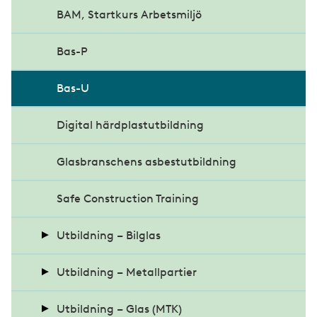
Intervju med Daniel Lidén
BAM, Startkurs Arbetsmiljö
Bas-P
Bas-U
Digital härdplastutbildning
Glasbranschens asbestutbildning
Safe Construction Training
Utbildning – Bilglas
CABAS Glas - Glasskadekalkylering
Utbildning – Metallpartier
Diagnos och kalibrering (TEXA) av ADAS
Grundutbildning metallmontage
Utbildning – Glas (MTK)