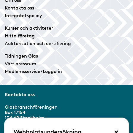
Om oss
Kontakta oss
Integritetspolicy
Kurser och aktiviteter
Hitta företag
Auktorisation och certifiering
Tidningen Glas
Vårt pressrum
Medlemsservice/Logga in
Kontakta oss
Glasbranschföreningen
Box 17154
104 62 Stockholm
×
Besöksadress:
Webbplatsundersökning