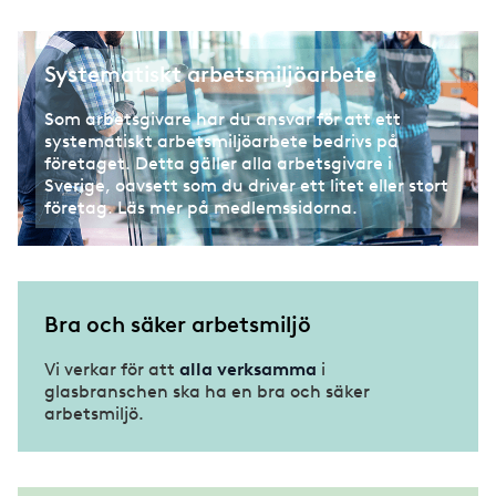
Lärlingsnämnden
Mästarbrev
Systematiskt arbetsmiljöarbete
Som arbetsgivare har du ansvar för att ett
systematiskt arbetsmiljöarbete bedrivs på
företaget. Detta gäller alla arbetsgivare i
Sverige, oavsett som du driver ett litet eller stort
företag. Läs mer på medlemssidorna.
Bra och säker arbetsmiljö
Vi verkar för att
alla verksamma
i
glasbranschen ska ha en bra och säker
arbetsmiljö.