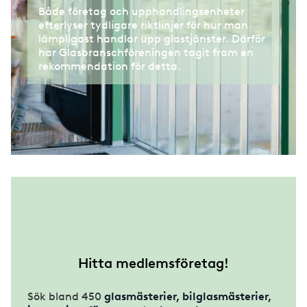
Både företag och upphandlingsenheter
efterlyser tydligare riktlinjer för hur man
lämpligast handlar upp glastjänster. Därför
har Glasbranschföreningen tagit fram en
rekommendation för detta.
Hitta medlemsföretag!
Sök bland 450
glasmästerier, bilglasmästerier,