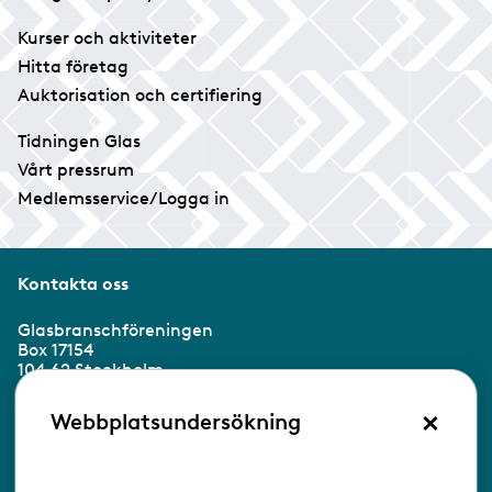
Kurser och aktiviteter
Hitta företag
Auktorisation och certifiering
Tidningen Glas
Vårt pressrum
Medlemsservice/Logga in
Kontakta oss
Glasbranschföreningen
Box 17154
104 62 Stockholm
×
Besöksadress:
Webbplatsundersökning
Ringvägen 100
118 60 Stockholm