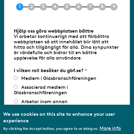
Tel 08-453 90 70
E-post
info@gbf.se
Information om cookies
Hjälp oss göra webbplatsen bättre
Vi arbetar kontinuerligt med att förbättra
Följ oss via RSS
webbplatsen så att innehållet blir lätt att
hitta och tillgängligt för alla. Dina synpunkter
är värdefulla och bidrar till en bättre
upplevelse för alla användare.
Databasens namn:
www.gbf.se
-
Tillhandahållare: Glastjänster för
Glasbranschföreningen AB - Ansvarig
I vilken roll besöker du gbf.se?
utgivare: Sofia Wahlgren
Medlem i Glasbranschföreningen
Associerad medlem i
Glasbranschföreningen
Arbetar inom annan
medlemsorganisation/Svenskt Näringsliv
We use cookies on this site to enhance your user
Utbildningsaktör
experience
Student
More info
By clicking the Accept button, you agree to us doing so.
Privatperson