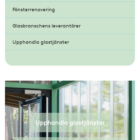
Fönsterrenovering
Färglära
Glasbranschens leverantörer
Konsten att hänga konst
Upphandla glastjänster
Råd från en papperskonservator
Var rädd om din konst!
Upphandla glastjänster