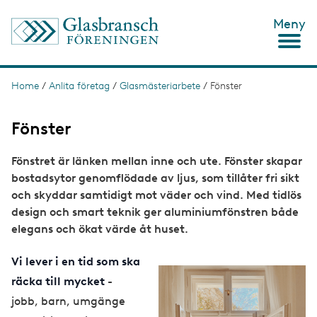
S
Meny
k
i
p
t
o
Home
/
Anlita företag
/
Glasmästeriarbete
/
Fönster
B
m
r
a
i
Fönster
e
n
c
a
Fönstret är länken mellan inne och ute. Fönster skapar
o
d
n
bostadsytor genomflödade av ljus, som tillåter fri sikt
t
c
och skyddar samtidigt mot väder och vind. Med tidlös
e
design och smart teknik ger aluminiumfönstren både
n
r
t
elegans och ökat värde åt huset.
u
m
Vi lever i en tid som ska
b
räcka till mycket
-
jobb, barn, umgänge