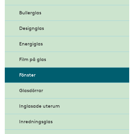
Glas i funktion
Bullerglas
Krav och stadgar
Designglas
Glasfasader
Energiglas
Dubbelskalsfasad
Glastak
Solskydd
Film på glas
Brandskydd
Skärmtak
Fönster
Curtain Wall
Glasdörrar
Structural Glazing
Inglasade uterum
Gestaltning av glasfasad
Inredningsglas