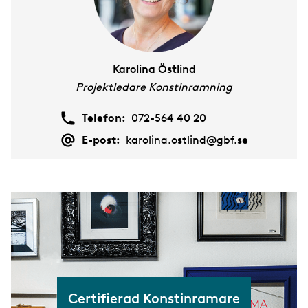
Plast
Självrengörande glas
Karolina Östlind
Projektledare Konstinramning
Skyddsglas
Telefon:
072-564 40 20
Smarta glas
E-post:
karolina.ostlind@gbf.se
Solskyddsglas
Speglar
Säkerhetsglas
Certifierad Konstinramare