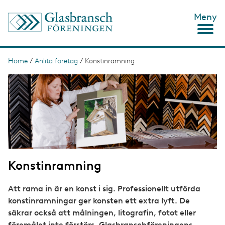
S
Meny
k
i
p
t
o
Home
/
Anlita företag
/
Konstinramning
B
m
r
I
a
m
i
e
a
n
g
c
a
e
o
d
n
t
c
e
n
r
t
Konstinramning
u
m
Att rama in är en konst i sig. Professionellt utförda
b
konstinramningar ger konsten ett extra lyft. De
säkrar också att målningen, litografin, fotot eller
föremålet inte förstörs. Glasbranschföreningens