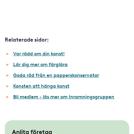
Relaterade sidor:
Var rädd om din konst!
Lär dig mer om färglära
Goda råd från en papperskonservator
Konsten att hänga konst
Bli medlem - läs mer om Inramningsgruppen
S
Anlita företag