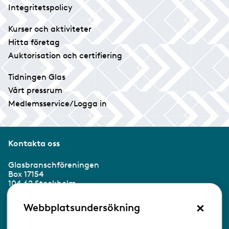
Integritetspolicy
Kurser och aktiviteter
Hitta företag
Auktorisation och certifiering
Tidningen Glas
Vårt pressrum
Medlemsservice/Logga in
Kontakta oss
Glasbranschföreningen
Box 17154
104 62 Stockholm
×
Besöksadress:
Webbplatsundersökning
Ringvägen 100
118 60 Stockholm