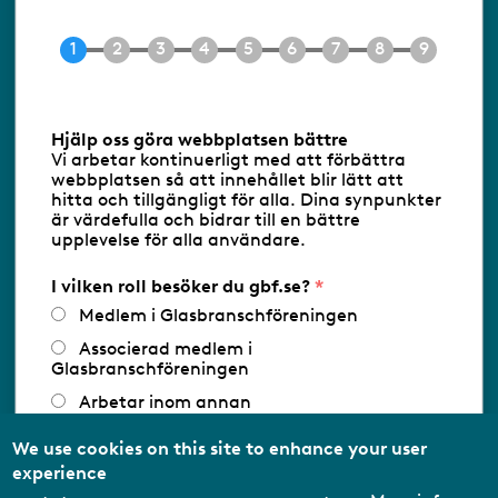
Tel 08-453 90 70
E-post
info@gbf.se
Information om cookies
Hjälp oss göra webbplatsen bättre
Vi arbetar kontinuerligt med att förbättra
Följ oss via RSS
webbplatsen så att innehållet blir lätt att
hitta och tillgängligt för alla. Dina synpunkter
är värdefulla och bidrar till en bättre
upplevelse för alla användare.
Databasens namn:
www.gbf.se
-
Tillhandahållare: Glastjänster för
Glasbranschföreningen AB - Ansvarig
I vilken roll besöker du gbf.se?
utgivare: Sofia Wahlgren
Medlem i Glasbranschföreningen
Associerad medlem i
Glasbranschföreningen
Arbetar inom annan
medlemsorganisation/Svenskt Näringsliv
We use cookies on this site to enhance your user
Utbildningsaktör
experience
Student