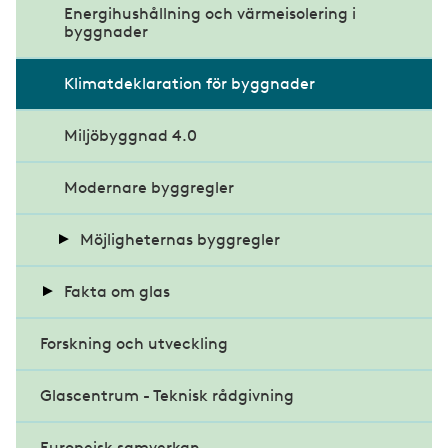
Energihushållning och värmeisolering i
e
byggnader
n
u
Klimatdeklaration för byggnader
Miljöbyggnad 4.0
Modernare byggregler
Möjligheternas byggregler
Fakta om glas
Kritiska röster om förslaget
Forskning och utveckling
Energieffektiva glas
Glascentrum - Teknisk rådgivning
Glasets historia
Europeisk samverkan
Projektrapporter