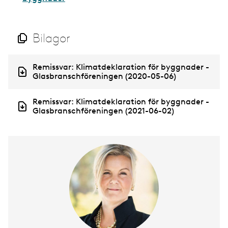
Bilagor
D
Remissvar: Klimatdeklaration för byggnader -
o
Glasbranschföreningen (2020-05-06)
c
u
D
Remissvar: Klimatdeklaration för byggnader -
m
o
Glasbranschföreningen (2021-06-02)
e
c
n
u
t
m
e
n
t