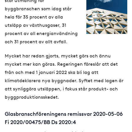
stor utmaning för
g
byggbranschen som idag står
e
hela för 35 procent av alla
utsläpp av växthusgaser, 31
procent av all energianvändning
och 31 procent av allt avfall.
Mycket har redan gjorts, mycket görs och ännu
mycket mer kan göras. Regeringen föreslår att det
från och med 1 januari 2022 ska bli lag att
klimatdeklarera nya byggnader. Syftet med lagen är
att synliggöra utsläppen, i fokus står produkt- och
byggproduktionsskedet.
Glasbranschföreningens remissvar 2020-05-06
Fi 2020/00475/BB Ds 2020:4