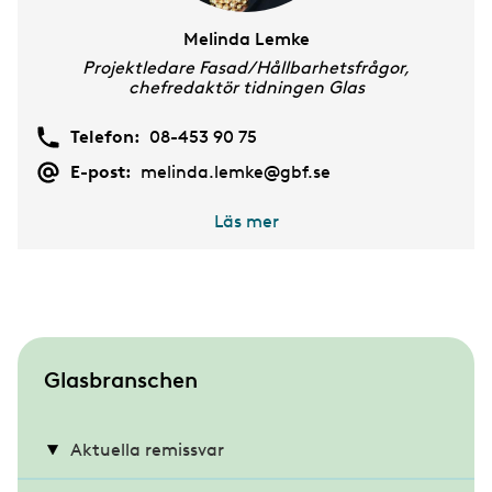
Melinda Lemke
Projektledare Fasad/Hållbarhetsfrågor,
chefredaktör tidningen Glas
Telefon:
08-453 90 75
E-post:
melinda.lemke@gbf.se
Läs mer
S
Glasbranschen
u
b
Aktuella remissvar
m