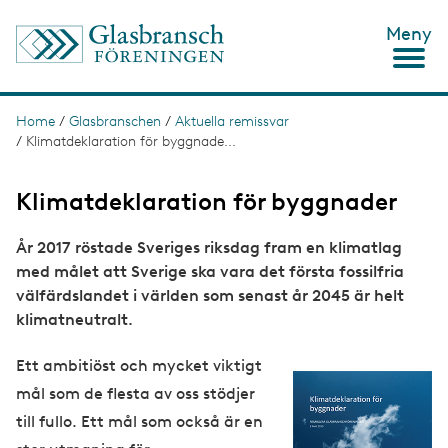
S
Meny
k
i
p
t
o
Home
/
Glasbranschen
/
Aktuella remissvar
B
m
/
Klimatdeklaration för byggnade...
r
a
i
e
n
Klimatdeklaration för byggnader
c
a
o
d
År 2017 röstade Sveriges riksdag fram en klimatlag
n
t
med målet att Sverige ska vara det första fossilfria
c
e
välfärdslandet i världen som senast år 2045 är helt
n
r
klimatneutralt.
t
u
m
Ett ambitiöst och mycket viktigt
I
mål som de flesta av oss stödjer
b
m
till fullo. Ett mål som också är en
a