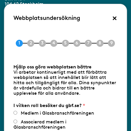
104 62 Stockholm
×
Besöksadress:
Webbplatsundersökning
Ringvägen 100
118 60 Stockholm
Tel 08-453 90 70
E-post
info@gbf.se
Information om cookies
Hjälp oss göra webbplatsen bättre
Vi arbetar kontinuerligt med att förbättra
Följ oss via RSS
webbplatsen så att innehållet blir lätt att
hitta och tillgängligt för alla. Dina synpunkter
är värdefulla och bidrar till en bättre
upplevelse för alla användare.
Databasens namn:
www.gbf.se
-
Tillhandahållare: Glastjänster för
Glasbranschföreningen AB - Ansvarig
I vilken roll besöker du gbf.se?
utgivare: Sofia Wahlgren
Medlem i Glasbranschföreningen
Associerad medlem i
Glasbranschföreningen