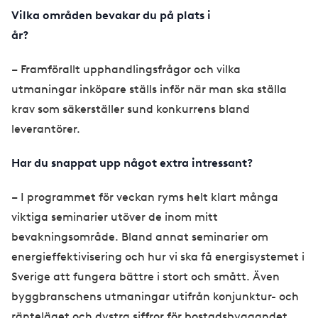
Vilka områden bevakar du på plats i
år?
– Framförallt upphandlingsfrågor och vilka
utmaningar inköpare ställs inför när man ska ställa
krav som säkerställer sund konkurrens bland
leverantörer.
Har du snappat upp något extra intressant?
– I programmet för veckan ryms helt klart många
viktiga seminarier utöver de inom mitt
bevakningsområde. Bland annat seminarier om
energieffektivisering och hur vi ska få energisystemet i
Sverige att fungera bättre i stort och smått. Även
byggbranschens utmaningar utifrån konjunktur- och
ränteläget och dystra siffror för bostadsbyggandet