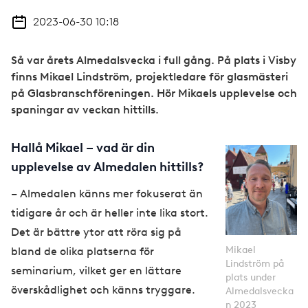
2023-06-30 10:18
Så var årets Almedalsvecka i full gång. På plats i Visby
finns Mikael Lindström, projektledare för glasmästeri
på Glasbranschföreningen. Hör Mikaels upplevelse och
spaningar av veckan hittills.
Hallå Mikael – vad är din
upplevelse av Almedalen hittills?
– Almedalen känns mer fokuserat än
tidigare år och är heller inte lika stort.
Det är bättre ytor att röra sig på
Mikael
bland de olika platserna för
Lindström på
seminarium, vilket ger en lättare
plats under
överskådlighet och känns tryggare.
Almedalsvecka
n 2023