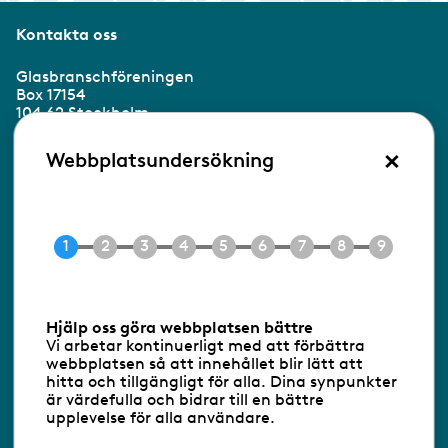
Kontakta oss
Glasbranschföreningen
Box 17154
104 62 Stockholm
×
Besöksadress:
Webbplatsundersökning
Ringvägen 100
118 60 Stockholm
Tel 08-453 90 70
E-post
info@gbf.se
Information om cookies
Hjälp oss göra webbplatsen bättre
Vi arbetar kontinuerligt med att förbättra
Följ oss via RSS
webbplatsen så att innehållet blir lätt att
hitta och tillgängligt för alla. Dina synpunkter
är värdefulla och bidrar till en bättre
upplevelse för alla användare.
Databasens namn:
www.gbf.se
-
Tillhandahållare: Glastjänster för