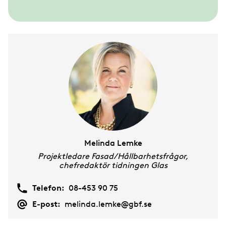
SM i inramning 2022
SM i inramning 2020
SM i inramning 2018
SM i inramning 2016
SM i inramning 2014
Melinda Lemke
Projektledare Fasad/Hållbarhetsfrågor,
chefredaktör tidningen Glas
Telefon:
08-453 90 75
E-post:
melinda.lemke@gbf.se