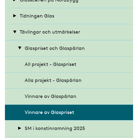
Glasexperten tipsar
Återvinning
Seminarier på Glasscenen 2024
Tidningen Glas
Seminarier på Glasscenen 2022
Nyheter
Tävlingar och utmärkelser
Arkitektur och design
Glaspriset och Glaspärlan
Debatt
All projekt - Glaspriset
Hälsa
Alla projekt - Glaspärlan
Miljö
Vinnare av Glaspärlan
Teknik
Vinnare av Glaspriset
Om tidningen
SM i konstinramning 2025