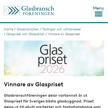
S
Meny
k
i
p
t
o
Home
/
Glasbranschen
/
Tävlingar och utmärkelser
B
m
/
Glaspriset och Glaspärlan
/
Vinnare av Glaspriset
r
a
i
I
e
n
m
c
a
a
o
g
d
n
e
t
c
e
n
r
t
u
Vinnare av Glaspriset
m
b
Glasbranschföreningen delar vartannat år ut
Glaspriset för Sveriges bästa glasbyggnad. Priset
delas ut till såväl arkitekter och fastighetsägare som