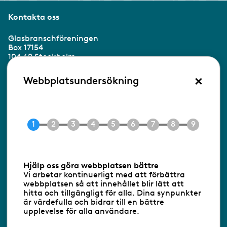
Kontakta oss
Glasbranschföreningen
Box 17154
104 62 Stockholm
×
Besöksadress:
Webbplatsundersökning
Ringvägen 100
118 60 Stockholm
Tel 08-453 90 70
E-post
info@gbf.se
Information om cookies
Hjälp oss göra webbplatsen bättre
Vi arbetar kontinuerligt med att förbättra
Följ oss via RSS
webbplatsen så att innehållet blir lätt att
hitta och tillgängligt för alla. Dina synpunkter
är värdefulla och bidrar till en bättre
upplevelse för alla användare.
Databasens namn:
www.gbf.se
-
Tillhandahållare: Glastjänster för