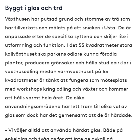
Byggt i glas och trä
Växthusen har putsad grund och stomme av trä som
har tillverkats och målats på ett snickeri i Usta. De är
anpassade efter de specifika syftena och skiljer lite i
utformning och funktion. I det 55 kvadratmeter stora
kallväxthuset ska parkens odlare kunna förodla
plantor, producera grönsaker och hålla studiecirklar i
växthusodling medan varmväxthuset på 65
kvadratmeter är tänkt att fungera som mötesplats
med workshops kring odling och växter och kommer
att hålls varmt hela året. De olika
användningsområdena har lett fram till olika val av
glas som dock har det gemensamt att de är härdade.
- Vi väljer alltid att använda härdat glas. Både på
enkelglas och tvåglas för att inte ge avkall på