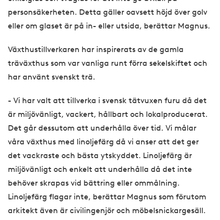
personsäkerheten. Detta gäller oavsett höjd över golv
eller om glaset är på in- eller utsida, berättar Magnus.
Växthustillverkaren har inspirerats av de gamla
träväxthus som var vanliga runt förra sekelskiftet och
har använt svenskt trä.
​- Vi har valt att tillverka i svensk tätvuxen furu då det
är miljövänligt, vackert, hållbart och lokalproducerat.
Det går dessutom att underhålla över tid. Vi målar
våra växthus med linoljefärg då vi anser att det ger
det vackraste och bästa ytskyddet. Linoljefärg är
miljövänligt och enkelt att underhålla då det inte
behöver skrapas vid bättring eller ommålning.
Linoljefärg flagar inte, berättar Magnus som förutom
arkitekt även är civilingenjör och möbelsnickargesäll.