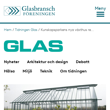
H
Meny
o
p
p
a
t
Hem
/
Tidningen Glas
/
Kunskapsparkens nya växthus re...
L
i
ä
l
l
n
h
u
k
v
s
u
Nyheter
Arkitektur och design
Debatt
d
t
i
Hälsa
Miljö
Teknik
Om tidningen
n
i
n
g
e
I
h
m
å
a
l
g
l
e