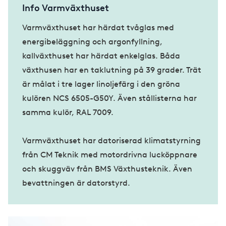
Info Varmväxthuset
Varmväxthuset har härdat tvåglas med
energibeläggning och argonfyllning,
kallväxthuset har härdat enkelglas. Båda
växthusen har en taklutning på 39 grader. Trät
är målat i tre lager linoljefärg i den gröna
kulören NCS 6505-G50Y. Även stållisterna har
samma kulör, RAL 7009.
Varmväxthuset har datoriserad klimatstyrning
från CM Teknik med motordrivna lucköppnare
och skuggväv från BMS Växthusteknik. Även
bevattningen är datorstyrd.