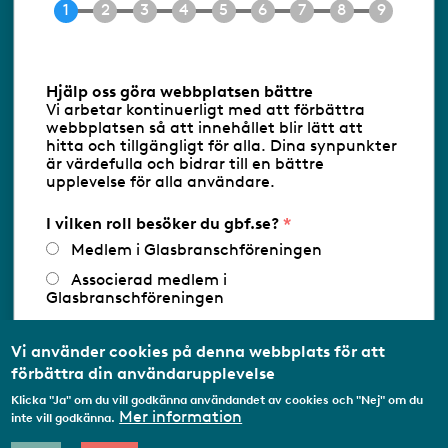
E-post
info@gbf.se
Information om cookies
Hjälp oss göra webbplatsen bättre
Vi arbetar kontinuerligt med att förbättra
Följ oss via RSS
webbplatsen så att innehållet blir lätt att
hitta och tillgängligt för alla. Dina synpunkter
är värdefulla och bidrar till en bättre
upplevelse för alla användare.
Databasens namn:
www.gbf.se
-
Tillhandahållare: Glastjänster för
Glasbranschföreningen AB - Ansvarig
I vilken roll besöker du gbf.se?
utgivare: Sofia Wahlgren
Medlem i Glasbranschföreningen
Associerad medlem i
Glasbranschföreningen
Arbetar inom annan
medlemsorganisation/Svenskt Näringsliv
Vi använder cookies på denna webbplats för att
förbättra din användarupplevelse
Utbildningsaktör
Klicka "Ja" om du vill godkänna användandet av cookies och "Nej" om du
Student
Mer information
inte vill godkänna.
Privatperson