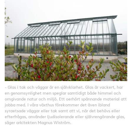
- Glas i tak och väggar är en självklarhet. Glas är vackert, har
en genomsynlighet men speglar samtidigt både himmel och
omgivande natur och miljö. Ett oerhört spännande material att
jobba med. I våra växthus förekommer det även ibland
syraetsade väggar eller tak samt att vi, när det behövs eller
efterfrågas, använder ljudisolerande eller självrengörande glas,
säger arkitekten Magnus Wiström.