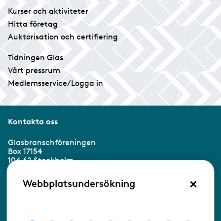
Kurser och aktiviteter
Hitta företag
Auktorisation och certifiering
Tidningen Glas
Vårt pressrum
Medlemsservice/Logga in
Kontakta oss
Glasbranschföreningen
Box 17154
104 62 Stockholm
×
Besöksadress:
Webbplatsundersökning
Ringvägen 100
118 60 Stockholm
Tel 08-453 90 70