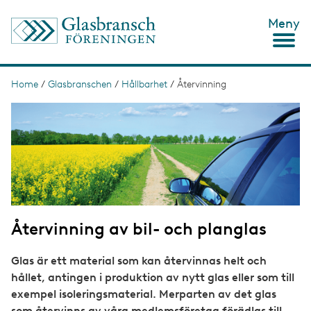
S
Meny
k
i
p
t
o
Home
/
Glasbranschen
/
Hållbarhet
/
Återvinning
B
m
r
I
a
m
i
e
a
n
g
c
a
e
o
d
n
t
c
e
n
r
t
Återvinning av bil- och planglas
u
m
Glas är ett material som kan återvinnas helt och
b
hållet, antingen i produktion av nytt glas eller som till
exempel isoleringsmaterial. Merparten av det glas
som återvinns av våra medlemsföretag förädlas till