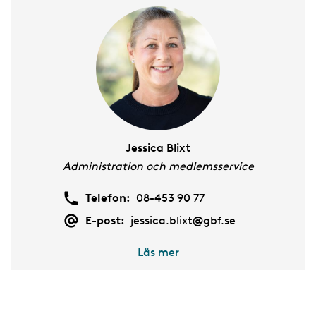
m
e
n
t
Jessica Blixt
Administration och medlemsservice
Telefon:
08-453 90 77
E-post:
jessica.blixt@gbf.se
Läs mer