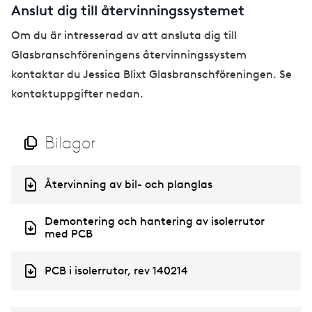
Anslut dig till återvinningssystemet
Om du är intresserad av att ansluta dig till
Glasbranschföreningens återvinningssystem
kontaktar du Jessica Blixt Glasbranschföreningen. Se
kontaktuppgifter nedan.
Bilagor
D
Återvinning av bil- och planglas
o
c
D
Demontering och hantering av isolerrutor
u
o
med PCB
m
c
e
u
n
D
PCB i isolerrutor, rev 140214
m
t
o
e
c
n
u
t