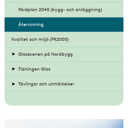
Säkra glasmiljöer
Färdplan 2045 (bygg- och anläggning)
Glasexperten tipsar
Återvinning
Kvalitet och miljö (FR2000)
Glasscenen på Nordbygg
Seminarier på Glasscenen 2024
Tidningen Glas
Seminarier på Glasscenen 2022
Nyheter
Tävlingar och utmärkelser
Arkitektur och design
Glaspriset och Glaspärlan
Debatt
All projekt - Glaspriset
SM i konstinramning 2025