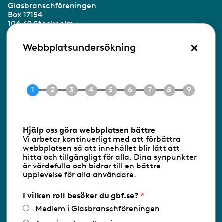
Glasbranschföreningen
Box 17154
104 62 Stockholm
×
Besöksadress:
Webbplatsundersökning
Ringvägen 100
118 60 Stockholm
Tel 08-453 90 70
E-post
info@gbf.se
Information om cookies
Hjälp oss göra webbplatsen bättre
Vi arbetar kontinuerligt med att förbättra
Följ oss via RSS
webbplatsen så att innehållet blir lätt att
hitta och tillgängligt för alla. Dina synpunkter
är värdefulla och bidrar till en bättre
upplevelse för alla användare.
Databasens namn:
www.gbf.se
-
Tillhandahållare: Glastjänster för
Glasbranschföreningen AB - Ansvarig
I vilken roll besöker du gbf.se?
utgivare: Sofia Wahlgren
Medlem i Glasbranschföreningen