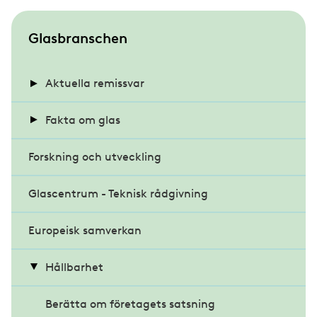
S
Glasbranschen
u
b
Aktuella remissvar
m
Energihushållning och värmeisolering i
Fakta om glas
e
byggnader
n
Forskning och utveckling
Energieffektiva glas
u
Klimatdeklaration för byggnader
Glascentrum - Teknisk rådgivning
Glasets historia
Miljöbyggnad 4.0
Europeisk samverkan
Projektrapporter
Modernare byggregler
Råd och riktlinjer
Hållbarhet
Möjligheternas byggregler
Skötselråd för glas
Berätta om företagets satsning
Kritiska röster om förslaget