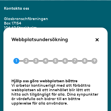
Kontakta oss
Glasbranschföreningen
Box 17154
104 62 Stockholm
×
Besöksadress:
Webbplatsundersökning
Ringvägen 100
118 60 Stockholm
Tel 08-453 90 70
E-post
info@gbf.se
Information om cookies
Hjälp oss göra webbplatsen bättre
Vi arbetar kontinuerligt med att förbättra
Följ oss via RSS
webbplatsen så att innehållet blir lätt att
hitta och tillgängligt för alla. Dina synpunkter
är värdefulla och bidrar till en bättre
upplevelse för alla användare.
Databasens namn:
www.gbf.se
-
Tillhandahållare: Glastjänster för