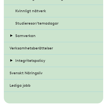
Stadgar
Kvinnligt nätverk
Glasmästerigruppen
Föreningsmöte 2026
Etiska regler
Studieresor/temadagar
Inramningsgruppen
Samverkan
Förhandlingsdelegationen
Om Inramningsgruppen
Verksamhetsberättelser
Almedalsveckan
Veteranklubben
Integritetspolicy
Svenskt Näringsliv
Behandling av personuppgifter
Lediga jobb