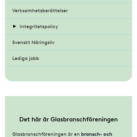
Verksamhetsberättelser
Almedalsveckan
Glasdagen
Fasaddagen 2023
Integritetspolicy
Föreningsmöte och kongress
Glasdagen 2022
Svenskt Näringsliv
Kvinnligt nätverk
Behandling av personuppgifter
Föreningsmöte 2026
Lediga jobb
Studieresor/temadagar
Det här är Glasbranschföreningen
Glasbranschföreningen är en
bransch- och