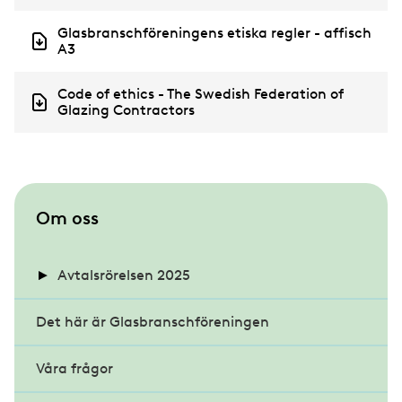
o
c
D
Glasbranschföreningens etiska regler - affisch
u
o
A3
m
c
e
u
n
D
Code of ethics - The Swedish Federation of
m
t
o
Glazing Contractors
e
c
n
u
t
m
e
n
t
S
Om oss
u
b
Avtalsrörelsen 2025
m
Det här är Glasbranschföreningen
Kollektivavtalen och förhandlingarna
e
n
Våra frågor
Nyheter avtalsrörelsen 2025
Hur går en avtalsrörelse till?
u