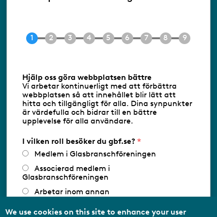
Ringvägen 100
118 60 Stockholm
Tel 08-453 90 70
E-post
info@gbf.se
Information om cookies
Hjälp oss göra webbplatsen bättre
Vi arbetar kontinuerligt med att förbättra
Följ oss via RSS
webbplatsen så att innehållet blir lätt att
hitta och tillgängligt för alla. Dina synpunkter
är värdefulla och bidrar till en bättre
upplevelse för alla användare.
Databasens namn:
www.gbf.se
-
Tillhandahållare: Glastjänster för
Glasbranschföreningen AB - Ansvarig
I vilken roll besöker du gbf.se?
utgivare: Sofia Wahlgren
Medlem i Glasbranschföreningen
Associerad medlem i
Glasbranschföreningen
Arbetar inom annan
medlemsorganisation/Svenskt Näringsliv
We use cookies on this site to enhance your user
Utbildningsaktör