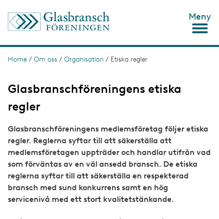
S
Meny
k
i
p
t
o
Home
/
Om oss
/
Organisation
/
Etiska regler
B
m
r
a
i
Glasbranschföreningens etiska
e
n
c
regler
a
o
d
n
Glasbranschföreningens medlemsföretag följer etiska
t
c
e
regler. Reglerna syftar till att säkerställa att
n
r
medlemsföretagen uppträder och handlar utifrån vad
t
u
som förväntas av en väl ansedd bransch. De etiska
reglerna syftar till att säkerställa en respekterad
m
bransch med sund konkurrens samt en hög
b
servicenivå med ett stort kvalitetstänkande.