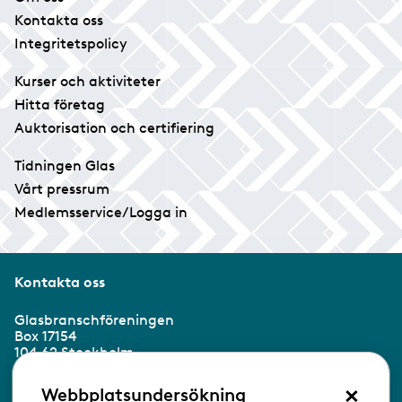
Kontakta oss
Integritetspolicy
Kurser och aktiviteter
Hitta företag
Auktorisation och certifiering
Tidningen Glas
Vårt pressrum
Medlemsservice/Logga in
Kontakta oss
Glasbranschföreningen
Box 17154
104 62 Stockholm
×
Besöksadress:
Webbplatsundersökning