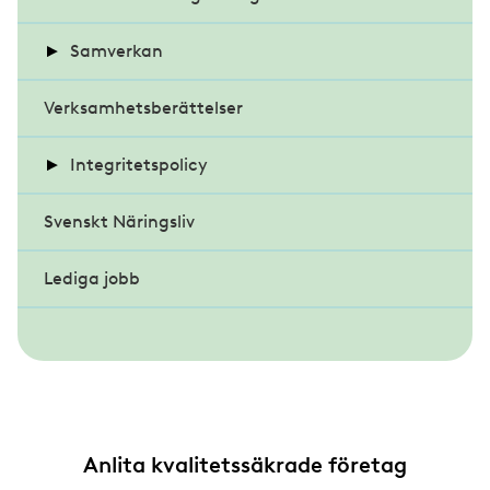
Samverkan
Veteranklubben
Fasaddagen
Verksamhetsberättelser
Almedalsveckan
Glasdagen
Fasaddagen 2023
Integritetspolicy
Föreningsmöte och kongress
Glasdagen 2022
Svenskt Näringsliv
Kvinnligt nätverk
Behandling av personuppgifter
Föreningsmöte 2026
Lediga jobb
Studieresor/temadagar
Anlita kvalitetssäkrade företag