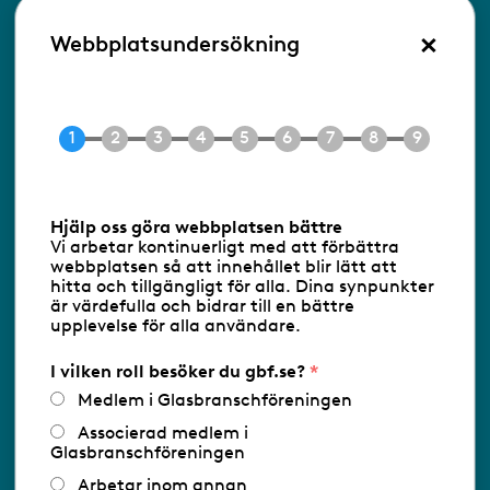
×
Besöksadress:
Webbplatsundersökning
Ringvägen 100
118 60 Stockholm
Tel 08-453 90 70
E-post
info@gbf.se
Information om cookies
Hjälp oss göra webbplatsen bättre
Vi arbetar kontinuerligt med att förbättra
Följ oss via RSS
webbplatsen så att innehållet blir lätt att
hitta och tillgängligt för alla. Dina synpunkter
är värdefulla och bidrar till en bättre
upplevelse för alla användare.
Databasens namn:
www.gbf.se
-
Tillhandahållare: Glastjänster för
Glasbranschföreningen AB - Ansvarig
I vilken roll besöker du gbf.se?
utgivare: Sofia Wahlgren
Medlem i Glasbranschföreningen
Associerad medlem i
Glasbranschföreningen
Arbetar inom annan