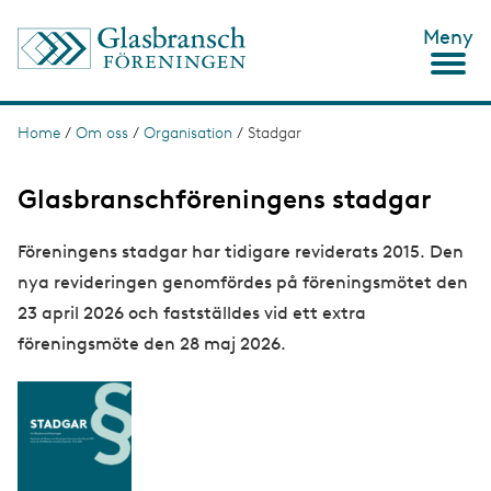
S
Meny
k
i
p
t
o
Home
/
Om oss
/
Organisation
/
Stadgar
B
m
r
a
i
Glasbranschföreningens stadgar
e
n
c
a
Föreningens stadgar har tidigare reviderats 2015. Den
o
d
n
nya revideringen genomfördes på föreningsmötet den
t
c
e
23 april 2026 och fastställdes vid ett extra
n
r
föreningsmöte den 28 maj 2026.
t
u
m
b