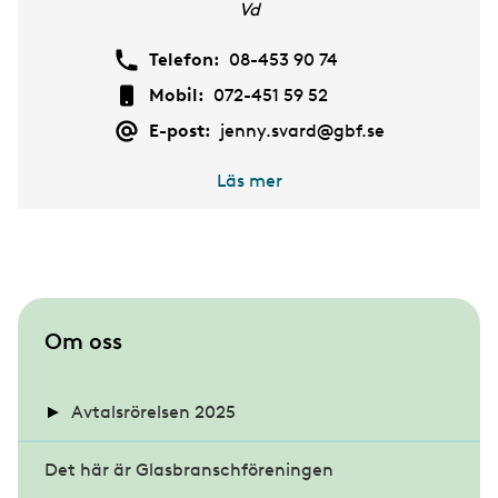
Vd
Telefon:
08-453 90 74
Mobil:
072-451 59 52
E-post:
jenny.svard@gbf.se
Läs mer
S
Om oss
u
b
Avtalsrörelsen 2025
m
Det här är Glasbranschföreningen
Kollektivavtalen och förhandlingarna
e