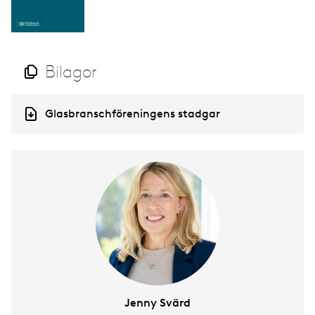
Bilagor
D
Glasbranschföreningens stadgar
o
c
u
m
e
n
t
Jenny Svärd