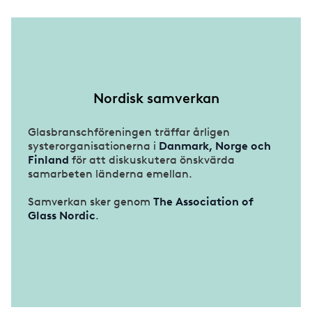
Debatt
All projekt - Glaspriset
SM i konstinramning 2025
Hälsa
Alla projekt - Glaspärlan
SM i inramning 2022
Miljö
Vinnare av Glaspärlan
SM i inramning 2020
Nordisk samverkan
Teknik
Vinnare av Glaspriset
SM i inramning 2018
Glasbranschföreningen träffar årligen
systerorganisationerna i
Danmark, Norge och
Om tidningen
SM i inramning 2016
Finland
för att diskuskutera önskvärda
samarbeten länderna emellan.
SM i inramning 2014
Samverkan sker genom
The Association of
Glass Nordic
.