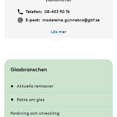
Telefon:
08-453 90 76
E-post:
madeleine.gunnebro@gbf.se
Läs mer
S
Glasbranschen
u
b
Aktuella remissvar
m
Energihushållning och värmeisolering i
Fakta om glas
e
byggnader
n
Forskning och utveckling
Energieffektiva glas
u