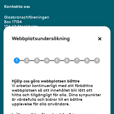
Kontakta oss
Glasbranschföreningen
Box 17154
104 62 Stockholm
×
Besöksadress:
Webbplatsundersökning
Ringvägen 100
118 60 Stockholm
Tel 08-453 90 70
E-post
info@gbf.se
Information om cookies
Hjälp oss göra webbplatsen bättre
Vi arbetar kontinuerligt med att förbättra
Följ oss via RSS
webbplatsen så att innehållet blir lätt att
hitta och tillgängligt för alla. Dina synpunkter
är värdefulla och bidrar till en bättre
upplevelse för alla användare.
Databasens namn:
www.gbf.se
-
Tillhandahållare: Glastjänster för