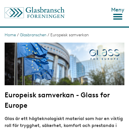
S
Meny
k
i
p
t
o
Home
/
Glasbranschen
/
Europeisk samverkan
B
m
r
I
a
m
i
e
a
n
g
c
a
e
o
d
n
t
c
e
n
r
t
Europeisk samverkan - Glass for
u
Europe
m
b
Glas är ett högteknologiskt material som har en viktig
roll för trygghet, säkerhet, komfort och prestanda i