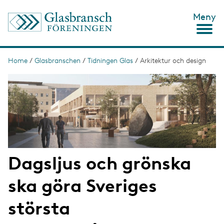
S
Meny
k
i
p
t
o
Home
/
Glasbranschen
/
Tidningen Glas
/
Arkitektur och design
B
m
r
a
i
e
n
c
a
o
d
n
t
c
e
n
r
Dagsljus och grönska
t
u
ska göra Sveriges
m
b
största