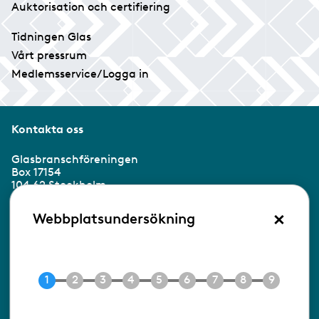
Auktorisation och certifiering
Tidningen Glas
Vårt pressrum
Medlemsservice/Logga in
Kontakta oss
Glasbranschföreningen
Box 17154
104 62 Stockholm
×
Besöksadress:
Webbplatsundersökning
Ringvägen 100
118 60 Stockholm
Tel 08-453 90 70
E-post
info@gbf.se
Information om cookies