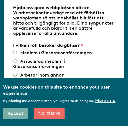
Hjälp oss göra webbplatsen bättre
Vi arbetar kontinuerligt med att förbättra
Följ oss via RSS
webbplatsen så att innehållet blir lätt att
hitta och tillgängligt för alla. Dina synpunkter
är värdefulla och bidrar till en bättre
upplevelse för alla användare.
Databasens namn:
www.gbf.se
-
Tillhandahållare: Glastjänster för
Glasbranschföreningen AB - Ansvarig
I vilken roll besöker du gbf.se?
utgivare: Sofia Wahlgren
Medlem i Glasbranschföreningen
Associerad medlem i
Glasbranschföreningen
Arbetar inom annan
medlemsorganisation/Svenskt Näringsliv
We use cookies on this site to enhance your user
Utbildningsaktör
experience
Student
More info
By clicking the Accept button, you agree to us doing so.
Privatperson
Accept
No, thanks
Other…