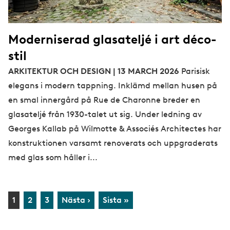
Moderniserad glasateljé i art déco-
stil
ARKITEKTUR OCH DESIGN | 13 MARCH 2026
Parisisk
elegans i modern tappning. Inklämd mellan husen på
en smal innergård på Rue de Charonne breder en
glasateljé från 1930-talet ut sig. Under ledning av
Georges Kallab på Wilmotte & Associés Architectes har
konstruktionen varsamt renoverats och uppgraderats
med glas som håller i...
P
C
1
P
2
P
3
N
Nästa ›
L
Sista »
a
u
a
a
e
a
g
r
g
g
x
s
i
r
e
e
t
t