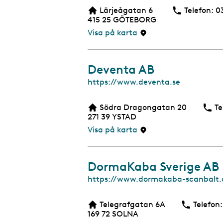
b
Lärjeågatan 6
Telefon:
T
0
b
415 25
GÖTEBORG
s
i
Visa på karta
d
a
Deventa AB
W
https://www.deventa.se
e
b
Södra Dragongatan 20
Te
b
271 39
YSTAD
s
i
Visa på karta
d
a
DormaKaba Sverige AB
W
https://www.dormakaba-scanbalt.
e
b
Telegrafgatan 6A
Telefon:
b
169 72
SOLNA
s