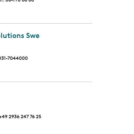
lutions Swe
Telefon
031-7044000
Telefon
+49 2936 247 76 25