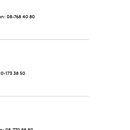
on:
Telefon
08-768 40 80
elefon
10-173 38 50
n:
Telefon
08-770 88 80