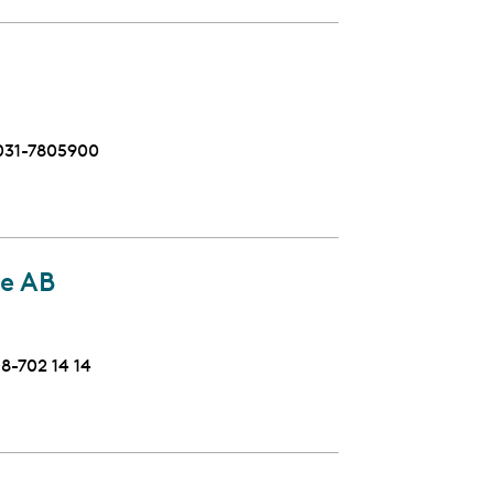
Telefon
031-7805900
ge AB
elefon
8-702 14 14