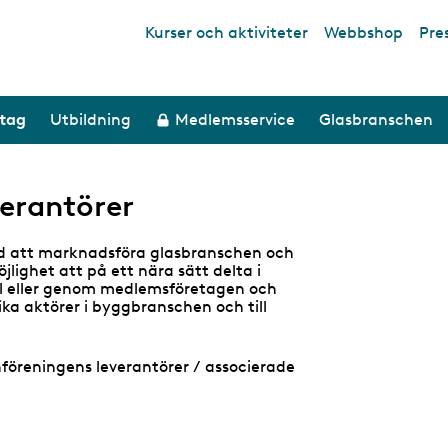
Kurser och aktiviteter
Webbshop
Pre
Top links
etag
Utbildning
Medlemsservice
Glasbranschen
erantörer
d att marknadsföra glasbranschen och
ighet att på ett nära sätt delta i
till eller genom medlemsföretagen och
lika aktörer i byggbranschen och till
chföreningens leverantörer / associerade