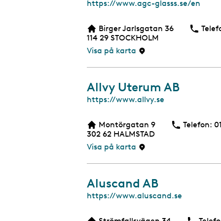
W
https://www.agc-glasss.se/en
e
b
Birger Jarlsgatan 36
Telef
b
114 29
STOCKHOLM
s
i
Visa på karta
d
a
Allvy Uterum AB
W
https://www.allvy.se
e
b
Montörgatan 9
Telefon:
T
0
b
302 62
HALMSTAD
s
i
Visa på karta
d
a
Aluscand AB
W
https://www.aluscand.se
e
b
Strömfallsvägen 34
Telefo