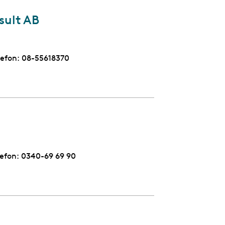
sult AB
lefon:
Telefon
08-55618370
lefon:
Telefon
0340-69 69 90