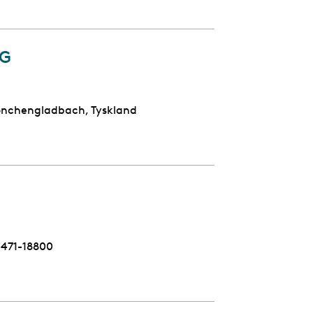
KG
Mönchengladbach, Tyskland
elefon
471-18800