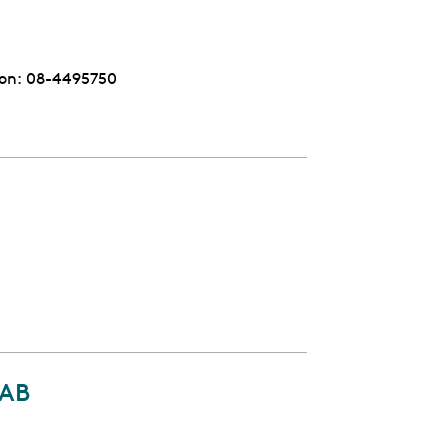
on:
Telefon
08-4495750
 AB