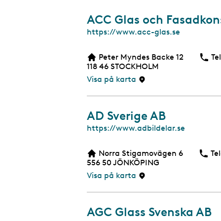
ACC Glas och Fasadkon
W
https://www.acc-glas.se
e
b
Peter Myndes Backe 12
Te
b
118 46
STOCKHOLM
s
i
Visa på karta
d
a
AD Sverige AB
W
https://www.adbildelar.se
e
b
Norra Stigamovägen 6
Te
b
556 50
JÖNKÖPING
s
i
Visa på karta
d
a
AGC Glass Svenska AB