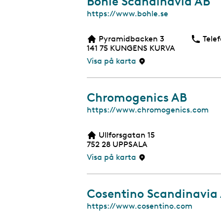
Bohle Scandinavia AB
W
https://www.bohle.se
e
b
Pyramidbacken 3
Telef
b
141 75
KUNGENS KURVA
s
i
Visa på karta
d
a
Chromogenics AB
W
https://www.chromogenics.com
e
b
Ullforsgatan 15
b
752 28
UPPSALA
s
i
Visa på karta
d
a
Cosentino Scandinavia
W
https://www.cosentino.com
e