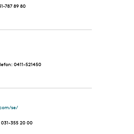
elefon
31-787 89 80
lefon:
Telefon
0411-521450
com/se/
Telefon
031-355 20 00