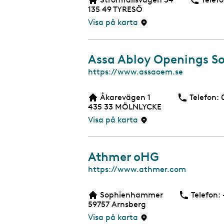
b
135 49
TYRESÖ
s
i
Visa på karta
d
a
Assa Abloy Openings So
W
https://www.assaoem.se
e
b
Åkarevägen 1
Telefon:
b
435 33
MÖLNLYCKE
s
i
Visa på karta
d
a
Athmer oHG
W
https://www.athmer.com
e
b
Sophienhammer
Telefon:
b
59757
Arnsberg
s
i
Visa på karta
d