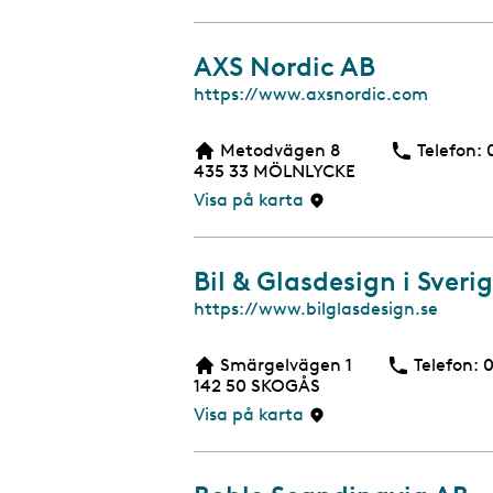
a
AXS Nordic AB
W
https://www.axsnordic.com
e
b
Metodvägen 8
Telefon:
b
435 33
MÖLNLYCKE
s
i
Visa på karta
d
a
Bil & Glasdesign i Sveri
W
https://www.bilglasdesign.se
e
b
Smärgelvägen 1
Telefon:
T
0
b
142 50
SKOGÅS
s
i
Visa på karta
d
a