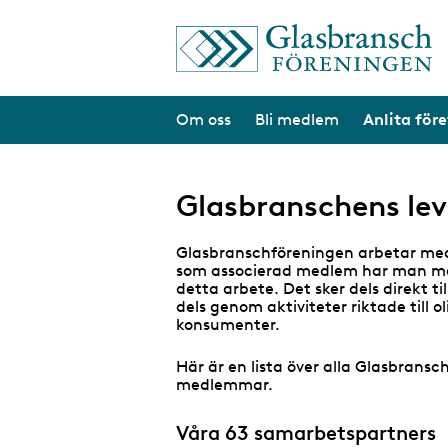
S
k
i
p
t
Om oss
Bli medlem
Anlita för
o
m
a
i
n
Glasbranschens lev
c
o
n
Glasbranschföreningen arbetar me
t
som associerad medlem har man möjl
e
detta arbete. Det sker dels direkt 
n
dels genom aktiviteter riktade till o
t
konsumenter.
Här är en lista över alla Glasbrans
medlemmar.
Våra 63 samarbetspartners