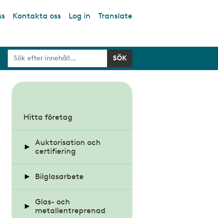
ss
Kontakta oss
Log in
Translate
S
u
Hitta företag
b
Auktorisation och
m
certifiering
e
n
Bilglasarbete
Auktoriserat
Bilglasmästeri
u
Krav på glas i fordon
Glas- och
metallentreprenad
Alla auktoriserade
Certifierad