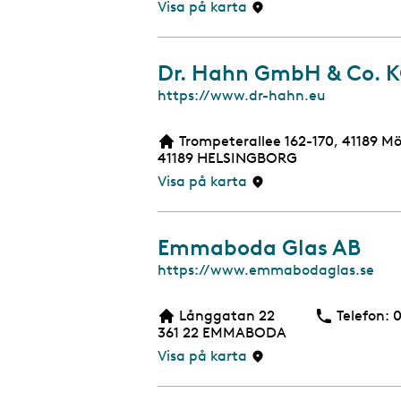
i
Visa på karta
d
a
Dr. Hahn GmbH & Co. 
W
https://www.dr-hahn.eu
e
b
Trompeterallee 162-170, 41189 
b
41189
HELSINGBORG
s
i
Visa på karta
d
a
Emmaboda Glas AB
W
https://www.emmabodaglas.se
e
b
Långgatan 22
Telefon:
T
0
b
361 22
EMMABODA
s
i
Visa på karta
d
a