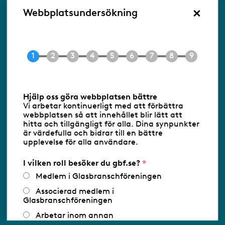
×
Besöksadress:
Webbplatsundersökning
Ringvägen 100
118 60 Stockholm
Tel 08-453 90 70
E-post
info@gbf.se
Information om cookies
Hjälp oss göra webbplatsen bättre
Vi arbetar kontinuerligt med att förbättra
Följ oss via RSS
webbplatsen så att innehållet blir lätt att
hitta och tillgängligt för alla. Dina synpunkter
är värdefulla och bidrar till en bättre
upplevelse för alla användare.
Databasens namn:
www.gbf.se
-
Tillhandahållare: Glastjänster för
Glasbranschföreningen AB - Ansvarig
I vilken roll besöker du gbf.se?
utgivare: Sofia Wahlgren
Medlem i Glasbranschföreningen
Associerad medlem i
Glasbranschföreningen
Arbetar inom annan
medlemsorganisation/Svenskt Näringsliv