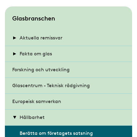
S
Glasbranschen
u
b
Aktuella remissvar
m
Energihushållning och värmeisolering i
Fakta om glas
e
byggnader
n
Forskning och utveckling
Energieffektiva glas
u
Klimatdeklaration för byggnader
Glascentrum - Teknisk rådgivning
Glasets historia
Miljöbyggnad 4.0
Europeisk samverkan
Projektrapporter
Modernare byggregler
Råd och riktlinjer
Hållbarhet
Möjligheternas byggregler
Skötselråd för glas
Berätta om företagets satsning