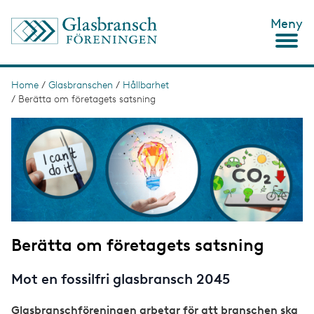
S
Meny
k
i
p
t
o
Home
/
Glasbranschen
/
Hållbarhet
B
m
/
Berätta om företagets satsning
r
a
i
I
e
n
m
c
a
a
o
g
d
n
e
t
c
e
n
r
t
u
Berätta om företagets satsning
m
b
Mot en fossilfri glasbransch 2045
Glasbranschföreningen arbetar för att branschen ska