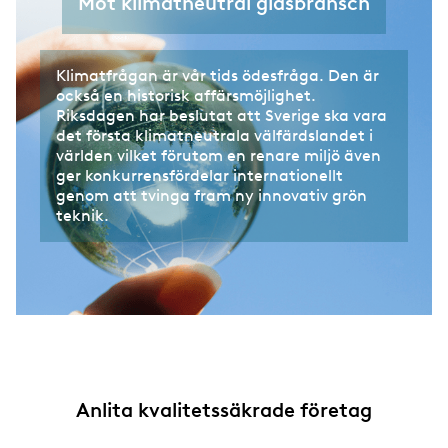
Mot klimatneutral glasbransch
Klimatfrågan är vår tids ödesfråga. Den är
också en historisk affärsmöjlighet.
Riksdagen har beslutat att Sverige ska vara
det första klimatneutrala välfärdslandet i
världen vilket förutom en renare miljö även
ger konkurrensfördelar internationellt
genom att tvinga fram ny innovativ grön
teknik.
Anlita kvalitetssäkrade företag