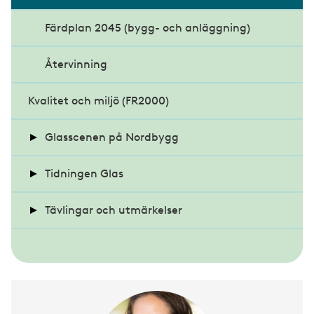
Kritiska röster om förslaget
Säkra glasmiljöer
Färdplan 2045 (bygg- och anläggning)
Glasexperten tipsar
Återvinning
Kvalitet och miljö (FR2000)
Glasscenen på Nordbygg
Seminarier på Glasscenen 2024
Tidningen Glas
Seminarier på Glasscenen 2022
Nyheter
Tävlingar och utmärkelser
Arkitektur och design
Glaspriset och Glaspärlan
Debatt
All projekt - Glaspriset
SM i konstinramning 2025