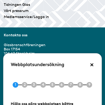
Tidningen Glas
Vårt pressrum
Medlemsservice/Logga in
Kontakta oss
Glasbranschföreningen
Box 17154
104 62 Stockholm
×
Besöksadress:
Webbplatsundersökning
Ringvägen 100
118 60 Stockholm
Tel 08-453 90 70
E-post
info@gbf.se
Information om cookies
Hjälp oss göra webbplatsen bättre