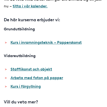
nu –
titta i vår kalender.
De här kurserna erbjuder vi:
Grundutbildning
Kurs i inramningsteknik – Papperskonst
Vidareutbildning
Stafflikonst och objekt
Arbeta med foton på papper
Kurs i förgyllning
Vill du veta mer?