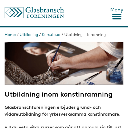
S
Meny
k
i
p
t
o
Home
/
Utbildning
/
Kursutbud
/
Utbildning – Inramning
B
m
r
I
a
m
i
e
a
n
g
c
a
e
o
d
n
t
c
e
n
r
t
Utbildning inom konstinramning
u
m
Glasbranschföreningen erbjuder grund- och
b
vidareutbildning för yrkesverksamma konstinramare.
Vill du veta vilka kurser som går att anmäla sig till just