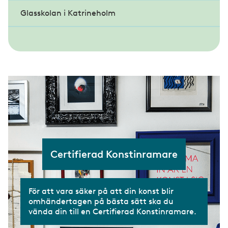
Glasskolan i Katrineholm
Lärlingscoachning
Yrkesprov glasmästeri
Fördjupningskurs Entreprenadjuridik
Bli handledare eller mäster
Lärlingsveckan
Gesällprov inramning
Lärlingsnämnden
Mästarbrev
Certifierad Konstinramare
För att vara säker på att din konst blir
omhändertagen på bästa sätt ska du
vända din till en Certifierad Konstinramare.