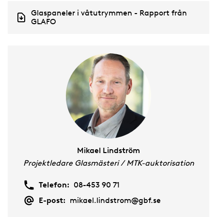
D
Glaspaneler i våtutrymmen - Rapport från
o
GLAFO
c
u
m
e
n
t
Mikael Lindström
Projektledare Glasmästeri / MTK-auktorisation
Telefon:
08-453 90 71
E-post:
mikael.lindstrom@gbf.se