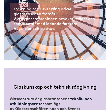
Om tidningen
SM i inramning 2016
Forskning och utveckling driver
glasbranschen framåt.
SM i inramning 2014
Glasbranschföreningen bevakar, stöder och
samarbetar med ledande forskare,
högskolor och institut.
Glaskunskap och teknisk rådgivning
Glascentrum är glasbranschens
teknik- och
utbildningscenter
som ägs
av Glasbranschföreningen och Svensk