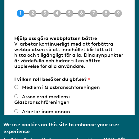
Tel 08-453 90 70
E-post
info@gbf.se
Information om cookies
Hjälp oss göra webbplatsen bättre
Vi arbetar kontinuerligt med att förbättra
Följ oss via RSS
webbplatsen så att innehållet blir lätt att
hitta och tillgängligt för alla. Dina synpunkter
är värdefulla och bidrar till en bättre
upplevelse för alla användare.
Databasens namn:
www.gbf.se
-
Tillhandahållare: Glastjänster för
Glasbranschföreningen AB - Ansvarig
I vilken roll besöker du gbf.se?
utgivare: Sofia Wahlgren
Medlem i Glasbranschföreningen
Associerad medlem i
Glasbranschföreningen
Arbetar inom annan
medlemsorganisation/Svenskt Näringsliv
We use cookies on this site to enhance your user
Utbildningsaktör
experience
Student