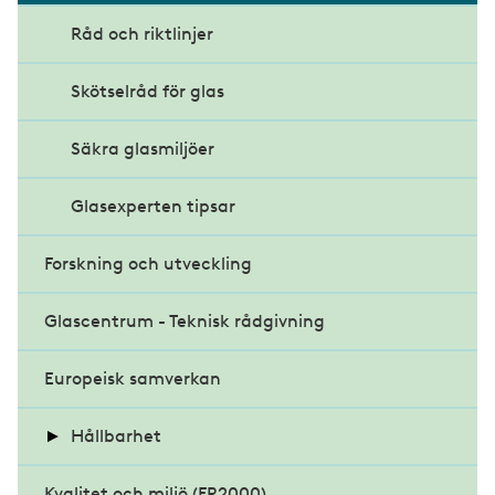
Råd och riktlinjer
Möjligheternas byggregler
Skötselråd för glas
Kritiska röster om förslaget
Säkra glasmiljöer
Glasexperten tipsar
Forskning och utveckling
Glascentrum - Teknisk rådgivning
Europeisk samverkan
Hållbarhet
Kvalitet och miljö (FR2000)
Berätta om företagets satsning