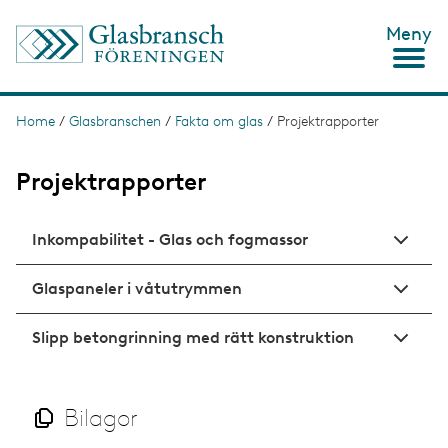
S
Meny
k
i
p
t
o
Home
/
Glasbranschen
/
Fakta om glas
/
Projektrapporter
B
m
r
a
i
Projektrapporter
e
n
c
a
o
Inkompabilitet - Glas och fogmassor
d
n
t
c
e
Glaspaneler i våtutrymmen
n
r
t
u
Slipp betongrinning med rätt konstruktion
m
b
Bilagor