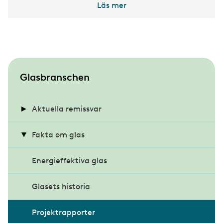
Läs mer
S
Glasbranschen
u
b
Aktuella remissvar
m
Energihushållning och värmeisolering i
Fakta om glas
e
byggnader
n
Energieffektiva glas
u
Klimatdeklaration för byggnader
Glasets historia
Miljöbyggnad 4.0
Projektrapporter
Modernare byggregler