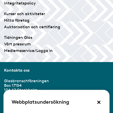
Integritetspolicy
Kurser och aktiviteter
Hitta företag
Auktorisation och certifiering
Tidningen Glas
Vårt pressrum
Medlemsservice/Logga in
Kontakta oss
Glasbranschföreningen
Box 17154
104 62 Stockholm
×
Besöksadress:
Webbplatsundersökning
Ringvägen 100
118 60 Stockholm