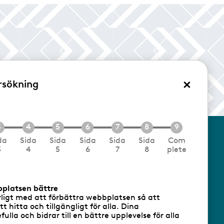
×
rsökning
/Logga in
da
Sida
Sida
Sida
Sida
Sida
Com
3
4
5
6
7
8
plete
cookies
Följ oss via RSS
bplatsen bättre
rligt med att förbättra webbplatsen så att
att hitta och tillgängligt för alla. Dina
ulla och bidrar till en bättre upplevelse för alla
- Ansvarig utgivare: Sofia Wahlgren