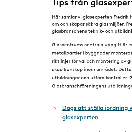
Tips från glasexper
b
Här samlar vi glasexperten Fredrik 
om och skapar säkra glasmiljöer. Fr
glasbranschens teknik- och utbild
Glascentrums centrala uppgift är en
metallpartier i byggnader monteras 
riktlinjer för val och montering av g
ökad kunskap inom området. Detta
utbildningar och utföra kontroller. 
Glasbranschföreningens utbildninga
Dags att ställa iordning 
glasexperten