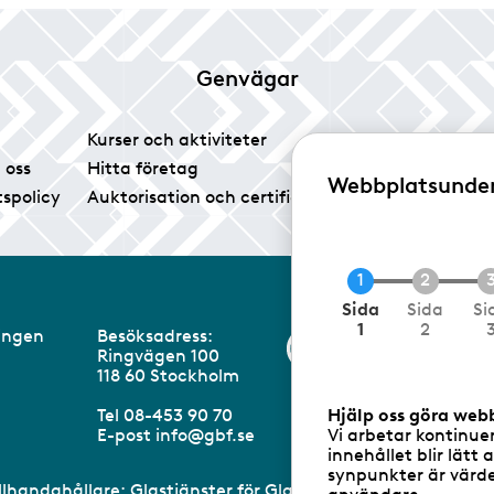
Genvägar
Kurser och aktiviteter
Tidningen Glas
 oss
Hitta företag
Vårt pressrum
Webbplatsunde
tspolicy
Auktorisation och certifiering
Medlemsservice
C
Sida
Sida
Si
u
1
2
eningen
Besöksadress:
Information om 
r
Ringvägen 100
r
m
118 60 Stockholm
e
n
Tel 08-453 90 70
Hjälp oss göra web
t
E-post
info@gbf.se
Vi arbetar kontinue
innehållet blir lätt 
synpunkter är värdef
illhandahållare: Glastjänster för Glasbranschföreningen AB 