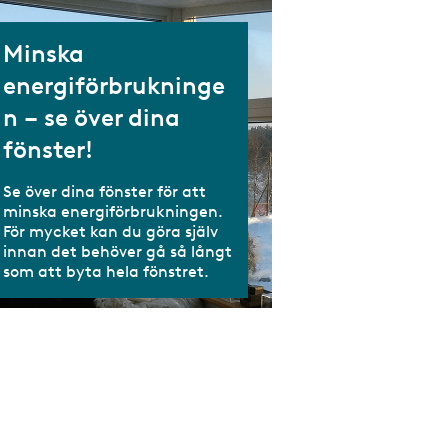
Hälsa
Glaspriset
2025
Minska
Miljö
Alla projekt -
SM i inramning 2022
energiförbrukninge
Glaspärlan
n – se över dina
Teknik
SM i inramning 2020
Vinnare av
fönster!
Glaspärlan
Om tidningen
SM i inramning 2018
Se över dina fönster för att
Vinnare av
minska energiförbrukningen.
SM i inramning 2016
Glaspriset
För mycket kan du göra själv
innan det behöver gå så långt
som att byta hela fönstret.
SM i inramning 2014