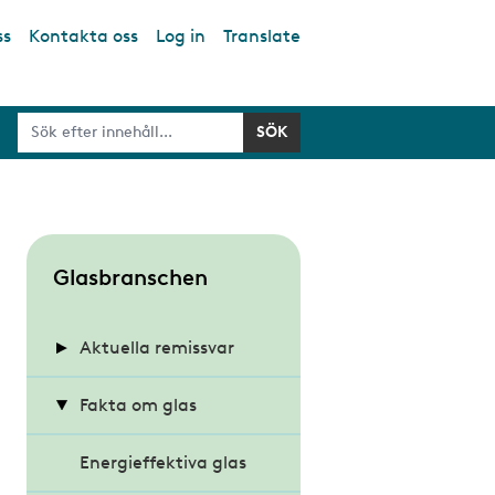
ss
Kontakta oss
Log in
Translate
S
Glasbranschen
u
b
Aktuella remissvar
m
Energihushållning och
Fakta om glas
e
värmeisolering i
n
byggnader
Energieffektiva glas
u