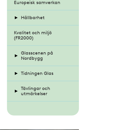
Europeisk samverkan
Hållbarhet
Kvalitet och miljö
Berätta om företagets
(FR2000)
satsning
Färdplan 2045 (bygg-
Glasscenen på
och anläggning)
Nordbygg
Återvinning
Seminarier på
Tidningen Glas
Glasscenen 2024
Nyheter
Tävlingar och
Seminarier på
utmärkelser
Glasscenen 2022
Arkitektur och design
Glaspriset och
Glaspärlan
Debatt
All projekt -
SM i konstinramning