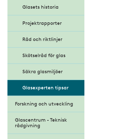
Klimatdeklaration för
Glasets historia
byggnader
Projektrapporter
Miljöbyggnad 4.0
Råd och riktlinjer
Modernare byggregler
Skötselråd för glas
Möjligheternas
byggregler
Säkra glasmiljöer
Kritiska röster om
förslaget
Glasexperten tipsar
Forskning och utveckling
Glascentrum - Teknisk
rådgivning