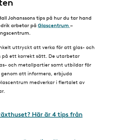
ten
Hall Johanssons tips på hur du tar hand
edrik arbetar på
Glascentrum
–
ningscentrum.
kelt uttryckt att verka för att glas- och
på ett korrekt sätt. De utarbetar
las- och metallpartier samt utbildar för
 genom att informera, erbjuda
Glascentrum medverkar i flertalet av
r.
växthuset? Här är 4 tips från