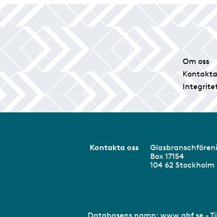
Om oss
Kontakta
Integrite
Kontakta oss
Glasbranschför
Box 17154
104 62 Stockhol
Databasens namn:
www.gbf.se
- T