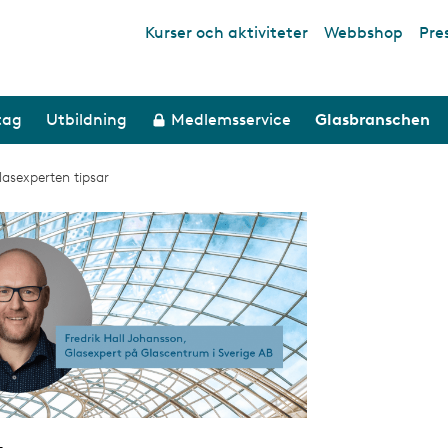
Kurser och aktiviteter
Webbshop
Pre
Top links
tag
Utbildning
Medlemsservice
Glasbranschen
lasexperten tipsar