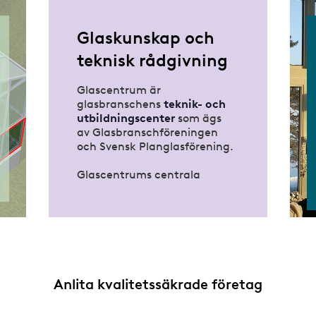
Glaskunskap och
teknisk rådgivning
Glascentrum är
glasbranschens
teknik- och
utbildningscenter
som ägs
av Glasbranschföreningen
och Svensk Planglasförening.
Glascentrums centrala
uppgift är att verka för att
glas- och metallpartier i
byggnader
monteras på ett
korrekt sätt
. De utarbetar
riktlinjer för val och
montering av glas- och
metallpartier samt utbildar
Anlita kvalitetssäkrade företag
för
ökad kunskap
inom
området.