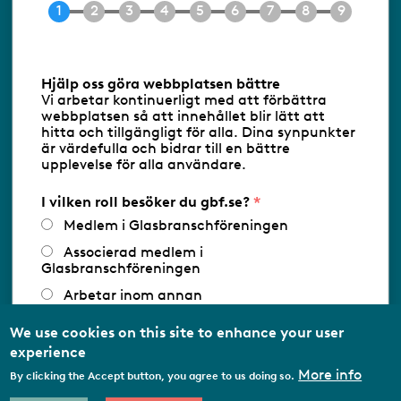
E-post
info@gbf.se
Information om cookies
Hjälp oss göra webbplatsen bättre
Vi arbetar kontinuerligt med att förbättra
Följ oss via RSS
webbplatsen så att innehållet blir lätt att
hitta och tillgängligt för alla. Dina synpunkter
är värdefulla och bidrar till en bättre
upplevelse för alla användare.
Databasens namn:
www.gbf.se
-
Tillhandahållare: Glastjänster för
Glasbranschföreningen AB - Ansvarig
I vilken roll besöker du gbf.se?
utgivare: Sofia Wahlgren
Medlem i Glasbranschföreningen
Associerad medlem i
Glasbranschföreningen
Arbetar inom annan
medlemsorganisation/Svenskt Näringsliv
We use cookies on this site to enhance your user
Utbildningsaktör
experience
Student
More info
By clicking the Accept button, you agree to us doing so.
Privatperson