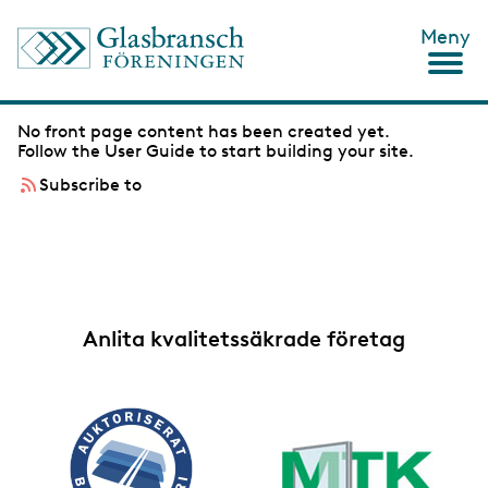
S
Meny
k
i
p
t
No front page content has been created yet.
o
Follow the
User Guide
to start building your site.
m
a
Subscribe to
i
n
c
o
n
t
e
n
Anlita kvalitetssäkrade företag
t