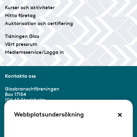
Kurser och aktiviteter
Hitta företag
Auktorisation och certifiering
Tidningen Glas
Vårt pressrum
Medlemsservice/Logga in
Kontakta oss
Glasbranschföreningen
Box 17154
104 62 Stockholm
×
Besöksadress:
Webbplatsundersökning
Ringvägen 100
118 60 Stockholm
Tel 08-453 90 70