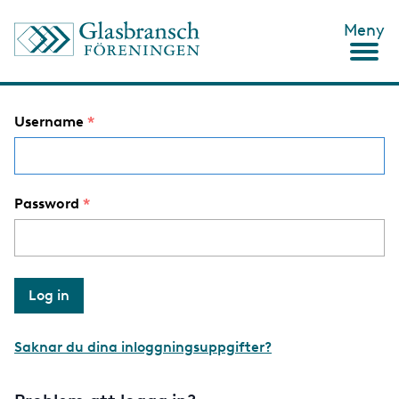
S
Meny
k
i
p
t
o
Username
m
a
i
n
c
Password
o
n
t
e
n
t
Saknar du dina inloggningsuppgifter?