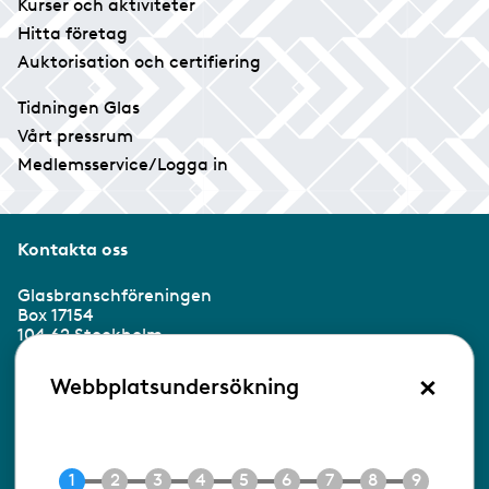
Kurser och aktiviteter
Hitta företag
Auktorisation och certifiering
Tidningen Glas
Vårt pressrum
Medlemsservice/Logga in
Kontakta oss
Glasbranschföreningen
Box 17154
104 62 Stockholm
×
Besöksadress:
Webbplatsundersökning
Ringvägen 100
118 60 Stockholm
Tel 08-453 90 70
E-post
info@gbf.se