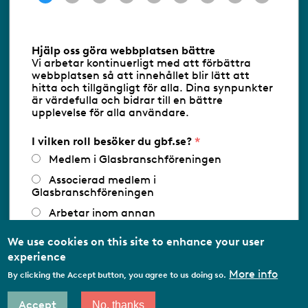
Information om cookies
Hjälp oss göra webbplatsen bättre
Vi arbetar kontinuerligt med att förbättra
Följ oss via RSS
webbplatsen så att innehållet blir lätt att
hitta och tillgängligt för alla. Dina synpunkter
är värdefulla och bidrar till en bättre
upplevelse för alla användare.
Databasens namn:
www.gbf.se
-
Tillhandahållare: Glastjänster för
Glasbranschföreningen AB - Ansvarig
I vilken roll besöker du gbf.se?
utgivare: Sofia Wahlgren
Medlem i Glasbranschföreningen
Associerad medlem i
Glasbranschföreningen
Arbetar inom annan
medlemsorganisation/Svenskt Näringsliv
We use cookies on this site to enhance your user
Utbildningsaktör
experience
Student
More info
By clicking the Accept button, you agree to us doing so.
Privatperson
Accept
No, thanks
Other…