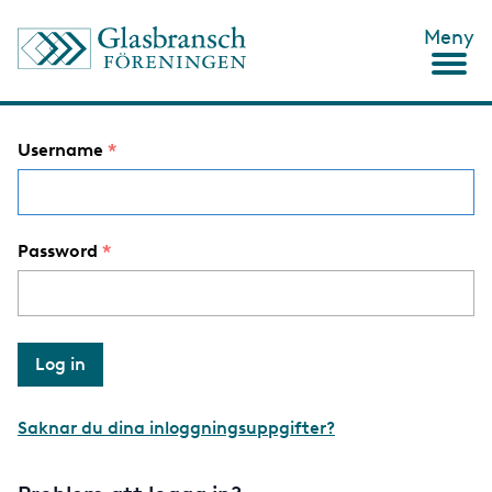
S
Meny
k
i
p
t
o
Username
m
a
i
n
c
Password
o
n
t
e
n
t
Saknar du dina inloggningsuppgifter?