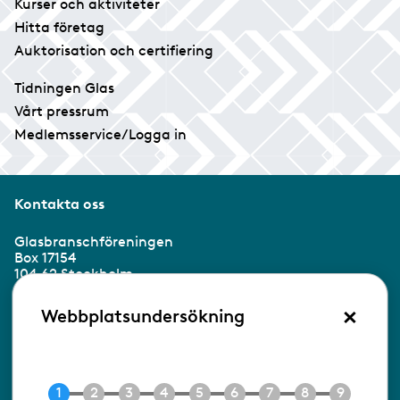
Kurser och aktiviteter
Hitta företag
Auktorisation och certifiering
Tidningen Glas
Vårt pressrum
Medlemsservice/Logga in
Kontakta oss
Glasbranschföreningen
Box 17154
104 62 Stockholm
×
Besöksadress:
Webbplatsundersökning
Ringvägen 100
118 60 Stockholm
Tel 08-453 90 70
E-post
info@gbf.se