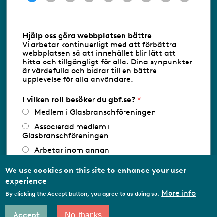
Information om cookies
Hjälp oss göra webbplatsen bättre
Vi arbetar kontinuerligt med att förbättra
Följ oss via RSS
webbplatsen så att innehållet blir lätt att
hitta och tillgängligt för alla. Dina synpunkter
är värdefulla och bidrar till en bättre
upplevelse för alla användare.
Databasens namn:
www.gbf.se
-
Tillhandahållare: Glastjänster för
Glasbranschföreningen AB - Ansvarig
I vilken roll besöker du gbf.se?
utgivare: Sofia Wahlgren
Medlem i Glasbranschföreningen
Associerad medlem i
Glasbranschföreningen
Arbetar inom annan
medlemsorganisation/Svenskt Näringsliv
We use cookies on this site to enhance your user
Utbildningsaktör
experience
Student
More info
By clicking the Accept button, you agree to us doing so.
Privatperson
Accept
No, thanks
Other…