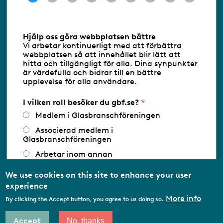
Information om cookies
Hjälp oss göra webbplatsen bättre
Vi arbetar kontinuerligt med att förbättra
Följ oss via RSS
webbplatsen så att innehållet blir lätt att
hitta och tillgängligt för alla. Dina synpunkter
är värdefulla och bidrar till en bättre
upplevelse för alla användare.
Databasens namn:
www.gbf.se
-
Tillhandahållare: Glastjänster för
Glasbranschföreningen AB - Ansvarig
I vilken roll besöker du gbf.se?
utgivare: Sofia Wahlgren
Medlem i Glasbranschföreningen
Associerad medlem i
Glasbranschföreningen
Arbetar inom annan
medlemsorganisation/Svenskt Näringsliv
We use cookies on this site to enhance your user
Utbildningsaktör
experience
Student
More info
By clicking the Accept button, you agree to us doing so.
Privatperson
Accept
No, thanks
Other…