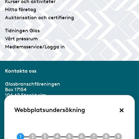
Kurser och aktiviteter
Hitta företag
Auktorisation och certifiering
Tidningen Glas
Vårt pressrum
Medlemsservice/Logga in
Kontakta oss
Glasbranschföreningen
Box 17154
104 62 Stockholm
×
Besöksadress:
Webbplatsundersökning
Ringvägen 100
118 60 Stockholm
Tel 08-453 90 70
E-post
info@gbf.se