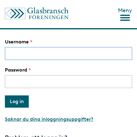
S
Meny
k
i
p
t
o
Username
m
a
i
n
c
Password
o
n
t
e
n
t
Saknar du dina inloggningsuppgifter?