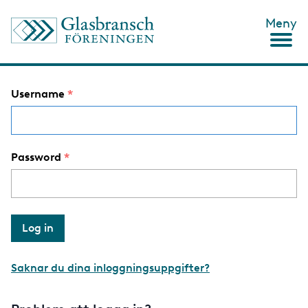
S
Meny
k
i
p
t
o
Username
m
a
i
n
c
Password
o
n
t
e
n
t
Saknar du dina inloggningsuppgifter?