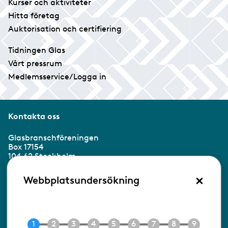
Kurser och aktiviteter
Hitta företag
Auktorisation och certifiering
Tidningen Glas
Vårt pressrum
Medlemsservice/Logga in
Kontakta oss
Glasbranschföreningen
Box 17154
104 62 Stockholm
×
Besöksadress:
Webbplatsundersökning
Ringvägen 100
118 60 Stockholm
Tel 08-453 90 70
E-post
info@gbf.se