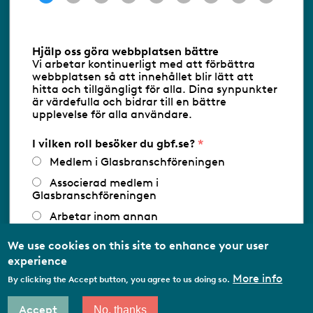
Information om cookies
Hjälp oss göra webbplatsen bättre
Vi arbetar kontinuerligt med att förbättra
Följ oss via RSS
webbplatsen så att innehållet blir lätt att
hitta och tillgängligt för alla. Dina synpunkter
är värdefulla och bidrar till en bättre
upplevelse för alla användare.
Databasens namn:
www.gbf.se
-
Tillhandahållare: Glastjänster för
Glasbranschföreningen AB - Ansvarig
I vilken roll besöker du gbf.se?
utgivare: Sofia Wahlgren
Medlem i Glasbranschföreningen
Associerad medlem i
Glasbranschföreningen
Arbetar inom annan
medlemsorganisation/Svenskt Näringsliv
We use cookies on this site to enhance your user
Utbildningsaktör
experience
Student
More info
By clicking the Accept button, you agree to us doing so.
Privatperson
Accept
No, thanks
Other…