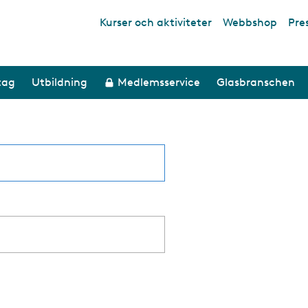
Kurser och aktiviteter
Webbshop
Pre
Top links
tag
Utbildning
Medlemsservice
Glasbranschen