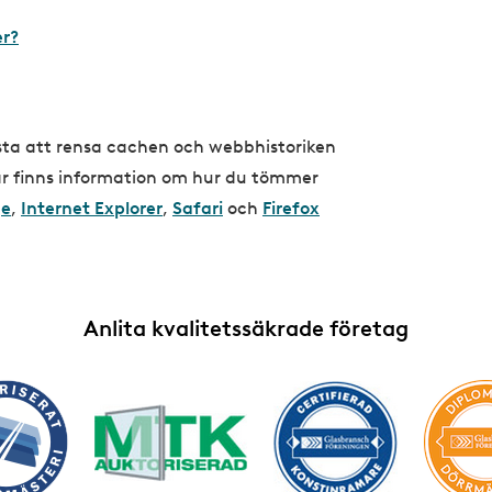
er?
sta att rensa cachen och webbhistoriken
Här finns information om hur du tömmer
ge
,
Internet Explorer
,
Safari
och
Firefox
Anlita kvalitetssäkrade företag