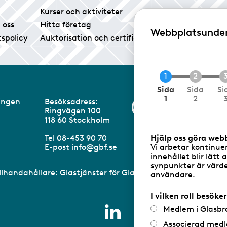
Kurser och aktiviteter
Tidningen Glas
 oss
Hitta företag
Vårt pressrum
Webbplatsunde
tspolicy
Auktorisation och certifiering
Medlemsservice
C
Sida
Sida
Si
u
1
2
eningen
Besöksadress:
Information om 
r
Ringvägen 100
r
m
118 60 Stockholm
e
n
Hjälp oss göra web
Tel 08-453 90 70
t
Vi arbetar kontinue
E-post
info@gbf.se
innehållet blir lätt 
synpunkter är värdef
illhandahållare: Glastjänster för Glasbranschföreningen AB 
användare.
I vilken roll besöke
Medlem i Glasbr
Associerad medl