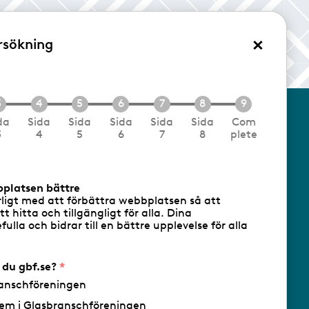
×
rsökning
/Logga in
da
Sida
Sida
Sida
Sida
Sida
Com
3
4
5
6
7
8
plete
cookies
Följ oss via RSS
bplatsen bättre
rligt med att förbättra webbplatsen så att
att hitta och tillgängligt för alla. Dina
ulla och bidrar till en bättre upplevelse för alla
- Ansvarig utgivare: Sofia Wahlgren
r du gbf.se?
anschföreningen
em i Glasbranschföreningen