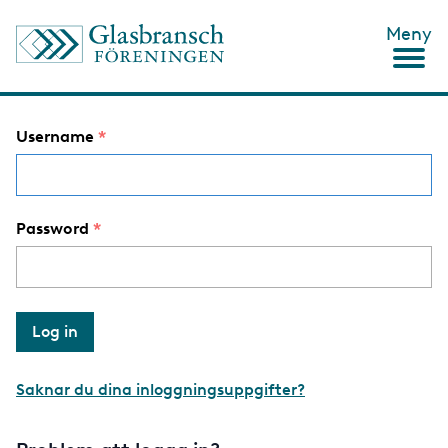
S
Meny
k
i
p
t
o
Username
m
a
i
n
c
Password
o
n
t
e
n
t
Saknar du dina inloggningsuppgifter?