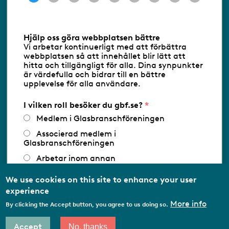
Information om cookies
Hjälp oss göra webbplatsen bättre
Vi arbetar kontinuerligt med att förbättra
Följ oss via RSS
webbplatsen så att innehållet blir lätt att
hitta och tillgängligt för alla. Dina synpunkter
är värdefulla och bidrar till en bättre
upplevelse för alla användare.
Databasens namn:
www.gbf.se
-
Tillhandahållare: Glastjänster för
Glasbranschföreningen AB - Ansvarig
I vilken roll besöker du gbf.se?
utgivare: Sofia Wahlgren
Medlem i Glasbranschföreningen
Associerad medlem i
Glasbranschföreningen
Arbetar inom annan
medlemsorganisation/Svenskt Näringsliv
We use cookies on this site to enhance your user
Utbildningsaktör
experience
Student
More info
By clicking the Accept button, you agree to us doing so.
Privatperson
Accept
No, thanks
Other…