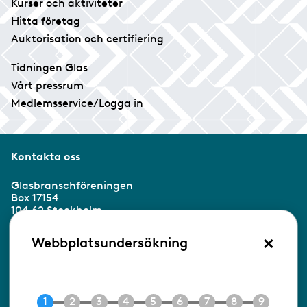
Kurser och aktiviteter
Hitta företag
Auktorisation och certifiering
Tidningen Glas
Vårt pressrum
Medlemsservice/Logga in
Kontakta oss
Glasbranschföreningen
Box 17154
104 62 Stockholm
×
Besöksadress:
Webbplatsundersökning
Ringvägen 100
118 60 Stockholm
Tel 08-453 90 70
E-post
info@gbf.se