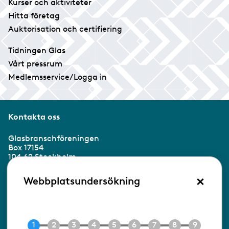
Kurser och aktiviteter
Hitta företag
Auktorisation och certifiering
Tidningen Glas
Vårt pressrum
Medlemsservice/Logga in
Kontakta oss
Glasbranschföreningen
Box 17154
104 62 Stockholm
×
Besöksadress:
Webbplatsundersökning
Ringvägen 100
118 60 Stockholm
Tel 08-453 90 70
E-post
info@gbf.se