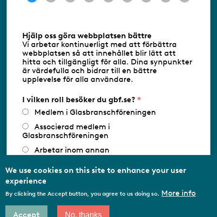
Information om cookies
Hjälp oss göra webbplatsen bättre
Vi arbetar kontinuerligt med att förbättra
Följ oss via RSS
webbplatsen så att innehållet blir lätt att
hitta och tillgängligt för alla. Dina synpunkter
är värdefulla och bidrar till en bättre
upplevelse för alla användare.
Databasens namn:
www.gbf.se
-
Tillhandahållare: Glastjänster för
Glasbranschföreningen AB - Ansvarig
I vilken roll besöker du gbf.se?
utgivare: Sofia Wahlgren
Medlem i Glasbranschföreningen
Associerad medlem i
Glasbranschföreningen
Arbetar inom annan
medlemsorganisation/Svenskt Näringsliv
We use cookies on this site to enhance your user
Utbildningsaktör
experience
Student
More info
By clicking the Accept button, you agree to us doing so.
Privatperson
Accept
No, thanks
Other…