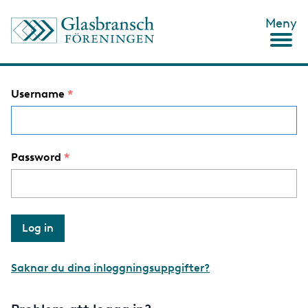
S
Meny
k
i
p
t
o
Username
m
a
i
n
c
Password
o
n
t
e
n
t
Saknar du dina inloggningsuppgifter?