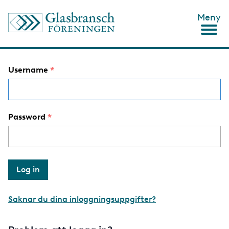
S
Meny
k
i
p
t
o
Username
m
a
i
n
c
Password
o
n
t
e
n
t
Saknar du dina inloggningsuppgifter?