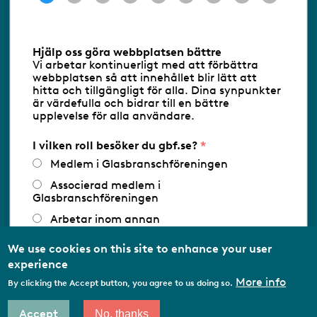
Information om cookies
Hjälp oss göra webbplatsen bättre
Vi arbetar kontinuerligt med att förbättra
Följ oss via RSS
webbplatsen så att innehållet blir lätt att
hitta och tillgängligt för alla. Dina synpunkter
är värdefulla och bidrar till en bättre
upplevelse för alla användare.
Databasens namn:
www.gbf.se
-
Tillhandahållare: Glastjänster för
Glasbranschföreningen AB - Ansvarig
I vilken roll besöker du gbf.se?
utgivare: Sofia Wahlgren
Medlem i Glasbranschföreningen
Associerad medlem i
Glasbranschföreningen
Arbetar inom annan
medlemsorganisation/Svenskt Näringsliv
We use cookies on this site to enhance your user
Utbildningsaktör
experience
Student
More info
By clicking the Accept button, you agree to us doing so.
Privatperson
Accept
No, thanks
Other…