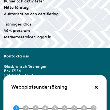
Kurser och aktiviteter
Hitta företag
Auktorisation och certifiering
Tidningen Glas
Vårt pressrum
Medlemsservice/Logga in
Kontakta oss
Glasbranschföreningen
Box 17154
104 62 Stockholm
×
Besöksadress:
Webbplatsundersökning
Ringvägen 100
118 60 Stockholm
Tel 08-453 90 70
E-post
info@gbf.se