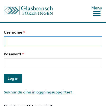
S
Meny
k
i
p
t
o
Username
m
a
i
n
c
Password
o
n
t
e
n
t
Saknar du dina inloggningsuppgifter?