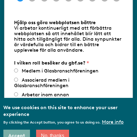
Information om cookies
Hjälp oss göra webbplatsen bättre
Vi arbetar kontinuerligt med att förbättra
Följ oss via RSS
webbplatsen så att innehållet blir lätt att
hitta och tillgängligt för alla. Dina synpunkter
är värdefulla och bidrar till en bättre
upplevelse för alla användare.
Databasens namn:
www.gbf.se
-
Tillhandahållare: Glastjänster för
Glasbranschföreningen AB - Ansvarig
I vilken roll besöker du gbf.se?
utgivare: Sofia Wahlgren
Medlem i Glasbranschföreningen
Associerad medlem i
Glasbranschföreningen
Arbetar inom annan
medlemsorganisation/Svenskt Näringsliv
We use cookies on this site to enhance your user
Utbildningsaktör
experience
Student
More info
By clicking the Accept button, you agree to us doing so.
Privatperson
Accept
No, thanks
Other…