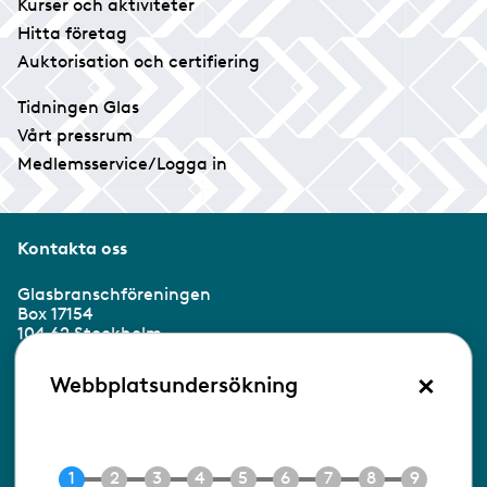
Kurser och aktiviteter
Hitta företag
Auktorisation och certifiering
Tidningen Glas
Vårt pressrum
Medlemsservice/Logga in
Kontakta oss
Glasbranschföreningen
Box 17154
104 62 Stockholm
×
Besöksadress:
Webbplatsundersökning
Ringvägen 100
118 60 Stockholm
Tel 08-453 90 70
E-post
info@gbf.se