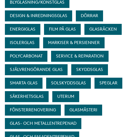
BLYGLASNING/KONSTGLAS
DESIGN & INREDNINGSGLAS
DÖRRAR
ENERGIGLAS
FILM PÅ GLAS
GLASRÄCKEN
ISOLERGLAS
MARKISER & PERSIENNER
POLYCARBONAT
SERVICE & REPARATION
SJÄLVRENGÖRANDE GLAS
SKYDDSGLAS
SMARTA GLAS
SOLSKYDDSGLAS
SPEGLAR
SÄKERHETSGLAS
UTERUM
FÖNSTERRENOVERING
GLASMÄSTERI
GLAS- OCH METALLENTREPENAD
GLAS- OCH FASADENTREPENAD