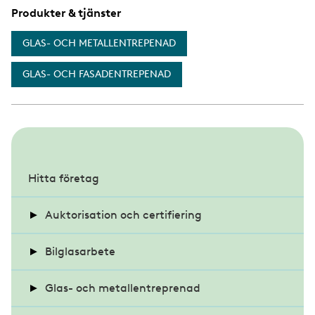
Produkter & tjänster
GLAS- OCH METALLENTREPENAD
GLAS- OCH FASADENTREPENAD
S
u
Hitta företag
b
Auktorisation och certifiering
m
e
Bilglasarbete
Auktoriserat Bilglasmästeri
n
u
Krav på glas i fordon
Glas- och metallentreprenad
Alla auktoriserade bilglasmästerier
Certifierad Konstinramare