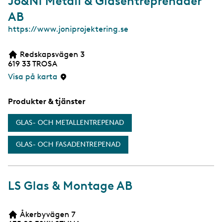
Jo&Ni Metall & Glasentreprenader
AB
W
https://www.joniprojektering.se
e
b
Redskapsvägen 3
b
619 33
TROSA
s
i
Visa på karta
d
a
Produkter & tjänster
GLAS- OCH METALLENTREPENAD
GLAS- OCH FASADENTREPENAD
LS Glas & Montage AB
Åkerbyvägen 7