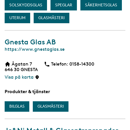
SOLSKYDDSGLAS
SPEGLAR
SÄKERHETSGLAS
UTERUM
GLASMÄSTERI
Gnesta Glas AB
W
https://www.gnestaglas.se
e
b
Ågatan 7
Telefon:
Telefon
0158-14300
b
646 30
GNESTA
s
i
Visa på karta
d
a
Produkter & tjänster
BILGLAS
GLASMÄSTERI