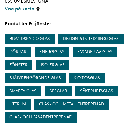
635 09
ESKILSTUNA
Visa på karta
Produkter & tjänster
BRANDSKYDDSGLAS
DESIGN & INREDNINGSGLAS
DÖRRAR
ENERGIGLAS
FASADER AV GLAS
FÖNSTER
ISOLERGLAS
SJÄLVRENGÖRANDE GLAS
SKYDDSGLAS
SMARTA GLAS
SPEGLAR
SÄKERHETSGLAS
UTERUM
GLAS- OCH METALLENTREPENAD
GLAS- OCH FASADENTREPENAD