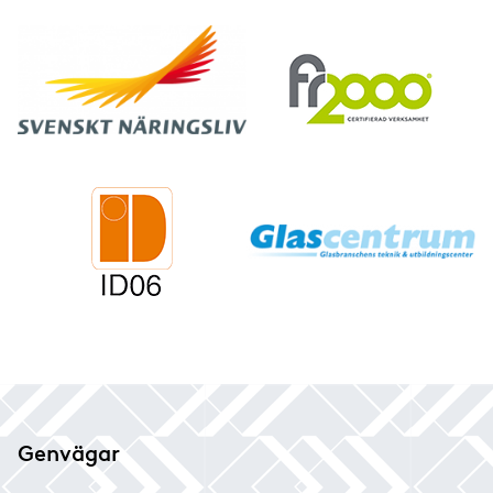
Solskyddsglas
Speglar
Säkerhetsglas
Genvägar