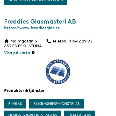
Freddies Glasmästeri AB
W
https://www.freddiesglas.se
e
b
Malmgatan 5
Telefon:
Telefon
016-12 29 93
b
633 55
ESKILSTUNA
s
i
Visa på karta
d
a
Produkter & tjänster
BILGLAS
BLYGLASNING/KONSTGLAS
DESIGN & INREDNINGSGLAS
FILM PÅ GLAS