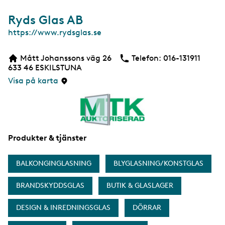
Ryds Glas AB
W
https://www.rydsglas.se
e
b
Mått Johanssons väg 26
Telefon:
Telefon
016-131911
b
633 46
ESKILSTUNA
s
i
Visa på karta
d
a
Produkter & tjänster
BALKONGINGLASNING
BLYGLASNING/KONSTGLAS
BRANDSKYDDSGLAS
BUTIK & GLASLAGER
DESIGN & INREDNINGSGLAS
DÖRRAR