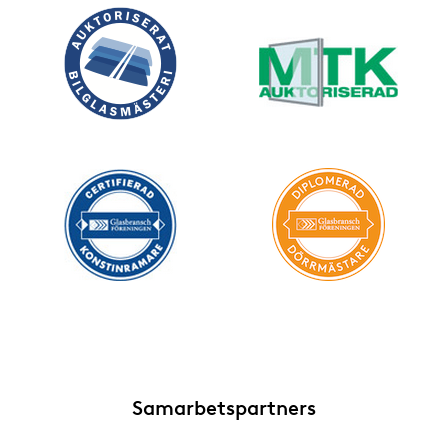
Glasdörrar
Structural Glazing
Inglasade uterum
Gestaltning av glasfasad
Inredningsglas
Markiser och persienner
Plast
Självrengörande glas
Skyddsglas
Smarta glas
Samarbetspartners