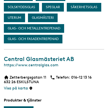
SOLSKYDDSGLAS
SPEGLAR
SÄKERHETSGLAS
UTERUM
GLASMÄSTERI
GLAS- OCH METALLENTREPENAD
GLAS- OCH FASADENTREPENAD
Central Glasmästeriet AB
W
https://www.centralglas.com
e
b
Zetterbergsgatan 11
Telefon:
Telefon
016-12 13 16
b
632 26
ESKILSTUNA
s
i
Visa på karta
d
a
Produkter & tjänster