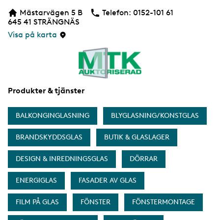
b
Mästarvägen 5 B
Telefon:
Telefon
0152-101 61
b
645 41
STRÄNGNÄS
s
i
Visa på karta
d
a
Produkter & tjänster
BALKONGINGLASNING
BLYGLASNING/KONSTGLAS
BRANDSKYDDSGLAS
BUTIK & GLASLAGER
DESIGN & INREDNINGSGLAS
DÖRRAR
ENERGIGLAS
FASADER AV GLAS
FILM PÅ GLAS
FÖNSTER
FÖNSTERMONTAGE