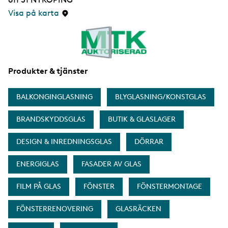
s
i
Visa på karta
d
a
Produkter & tjänster
BALKONGINGLASNING
BLYGLASNING/KONSTGLAS
BRANDSKYDDSGLAS
BUTIK & GLASLAGER
DESIGN & INREDNINGSGLAS
DÖRRAR
ENERGIGLAS
FASADER AV GLAS
FILM PÅ GLAS
FÖNSTER
FÖNSTERMONTAGE
FÖNSTERRENOVERING
GLASRÄCKEN