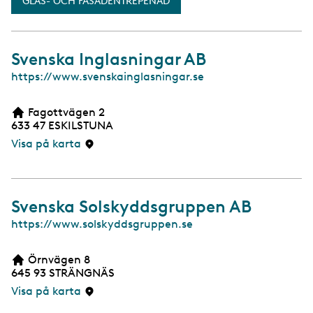
GLAS- OCH FASADENTREPENAD
Svenska Inglasningar AB
W
https://www.svenskainglasningar.se
e
b
Fagottvägen 2
b
633 47
ESKILSTUNA
s
i
Visa på karta
d
a
Svenska Solskyddsgruppen AB
W
https://www.solskyddsgruppen.se
e
b
Örnvägen 8
b
645 93
STRÄNGNÄS
s
i
Visa på karta
d
a