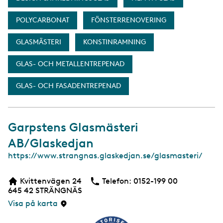
POLYCARBONAT
FÖNSTERRENOVERING
GLASMÄSTERI
KONSTINRAMNING
GLAS- OCH METALLENTREPENAD
GLAS- OCH FASADENTREPENAD
Garpstens Glasmästeri
AB/Glaskedjan
W
https://www.strangnas.glaskedjan.se/glasmasteri/
e
b
Kvittenvägen 24
Telefon:
Telefon
0152-199 00
b
645 42
STRÄNGNÄS
s
i
Visa på karta
d
a