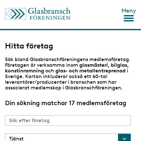
H
Meny
o
p
p
a
t
i
Hitta företag
l
l
Sök bland Glasbranschföreningens medlemsföretag.
h
Företagen är verksamma inom
glasmästeri, bilglas,
u
konstinramning
och
glas- och metallentreprenad
i
v
Sverige. Kartan inkluderar också ett 60-tal
u
leverantörer/producenter i branschen som har
d
associerat medlemskap i Glasbranschföreningen.
i
n
n
Din sökning matchar 17 medlemsföretag
e
h
å
l
l