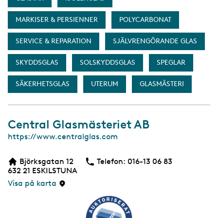
MARKISER & PERSIENNER
POLYCARBONAT
SERVICE & REPARATION
SJÄLVRENGÖRANDE GLAS
SKYDDSGLAS
SOLSKYDDSGLAS
SPEGLAR
SÄKERHETSGLAS
UTERUM
GLASMÄSTERI
Central Glasmästeriet AB
W
https://www.centralglas.com
e
b
Björksgatan 12
Telefon:
Telefon
016-13 06 83
b
632 21
ESKILSTUNA
s
i
Visa på karta
d
a