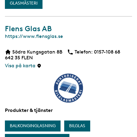
GLASMÄSTERI
Flens Glas AB
W
https://www.flensglas.se
e
b
Södra Kungsgatan 8B
Telefon:
Telefon
0157-108 68
b
642 35
FLEN
s
i
Visa på karta
d
a
Produkter & tjänster
BALKONGINGLASNING
BILGLAS