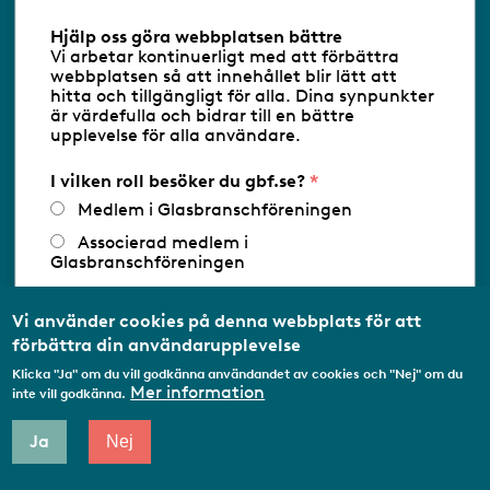
Besöksadress:
Ringvägen 100
Hjälp oss göra webbplatsen bättre
118 60 Stockholm
Vi arbetar kontinuerligt med att förbättra
webbplatsen så att innehållet blir lätt att
Tel 08-453 90 70
hitta och tillgängligt för alla. Dina synpunkter
E-post
info@gbf.se
är värdefulla och bidrar till en bättre
upplevelse för alla användare.
Information om cookies
I vilken roll besöker du gbf.se?
Medlem i Glasbranschföreningen
Följ oss via RSS
Associerad medlem i
Glasbranschföreningen
Arbetar inom annan
Databasens namn:
www.gbf.se
-
medlemsorganisation/Svenskt Näringsliv
Tillhandahållare: Glastjänster för
Vi använder cookies på denna webbplats för att
Glasbranschföreningen AB - Ansvarig
förbättra din användarupplevelse
Utbildningsaktör
utgivare: Sofia Wahlgren
Klicka "Ja" om du vill godkänna användandet av cookies och "Nej" om du
Student
Mer information
inte vill godkänna.
Privatperson
Ja
Nej
Annat...