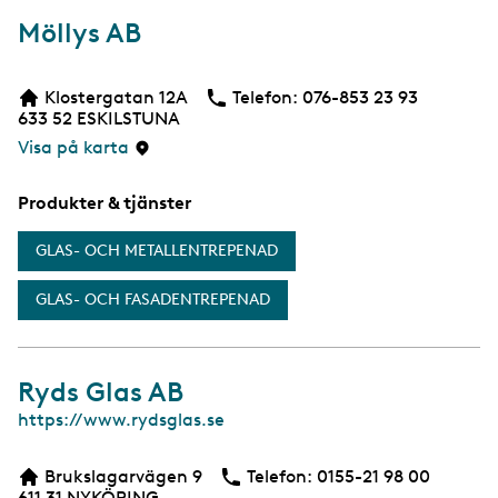
Möllys AB
Klostergatan 12A
Telefon:
Telefon
076-853 23 93
633 52
ESKILSTUNA
Visa på karta
Produkter & tjänster
GLAS- OCH METALLENTREPENAD
GLAS- OCH FASADENTREPENAD
Ryds Glas AB
W
https://www.rydsglas.se
e
b
Brukslagarvägen 9
Telefon:
Telefon
0155-21 98 00
b
611 31
NYKÖPING