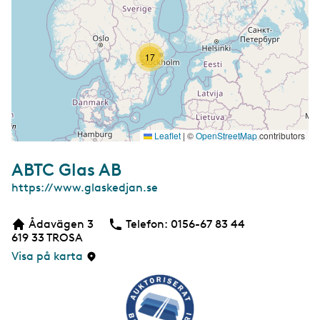
17
Leaflet
|
©
OpenStreetMap
contributors
ABTC Glas AB
W
https://www.glaskedjan.se
e
b
Ådavägen 3
Telefon:
Telefon
0156-67 83 44
b
619 33
TROSA
s
i
Visa på karta
d
a