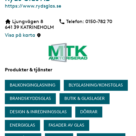
W
https://www.rydsglas.se
e
b
Ljungvägen 8
Telefon:
Telefon
0150-782 70
b
641 39
KATRINEHOLM
s
i
Visa på karta
d
a
Produkter & tjänster
BALKONGINGLASNING
BLYGLASNING/KONSTGLAS
BRANDSKYDDSGLAS
BUTIK & GLASLAGER
DESIGN & INREDNINGSGLAS
DÖRRAR
ENERGIGLAS
FASADER AV GLAS