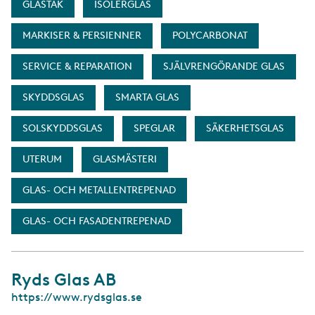
GLASTAK
ISOLERGLAS
MARKISER & PERSIENNER
POLYCARBONAT
SERVICE & REPARATION
SJÄLVRENGÖRANDE GLAS
SKYDDSGLAS
SMARTA GLAS
SOLSKYDDSGLAS
SPEGLAR
SÄKERHETSGLAS
UTERUM
GLASMÄSTERI
GLAS- OCH METALLENTREPENAD
GLAS- OCH FASADENTREPENAD
Ryds Glas AB
W
https://www.rydsglas.se
e