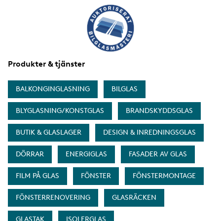
a
Produkter & tjänster
BALKONGINGLASNING
BILGLAS
BLYGLASNING/KONSTGLAS
BRANDSKYDDSGLAS
BUTIK & GLASLAGER
DESIGN & INREDNINGSGLAS
DÖRRAR
ENERGIGLAS
FASADER AV GLAS
FILM PÅ GLAS
FÖNSTER
FÖNSTERMONTAGE
FÖNSTERRENOVERING
GLASRÄCKEN
GLASTAK
ISOLERGLAS