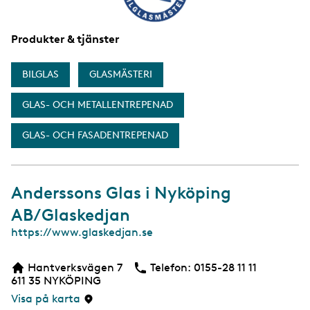
Produkter & tjänster
BILGLAS
GLASMÄSTERI
GLAS- OCH METALLENTREPENAD
GLAS- OCH FASADENTREPENAD
Anderssons Glas i Nyköping
AB/Glaskedjan
W
https://www.glaskedjan.se
e
b
Hantverksvägen 7
Telefon:
Telefon
0155-28 11 11
b
611 35
NYKÖPING
s
i
Visa på karta
d