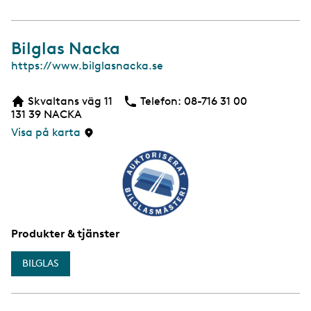
a
Bilglas Nacka
W
https://www.bilglasnacka.se
e
b
Skvaltans väg 11
Telefon:
Telefon
08-716 31 00
b
131 39
NACKA
s
i
Visa på karta
d
a
Produkter & tjänster
BILGLAS