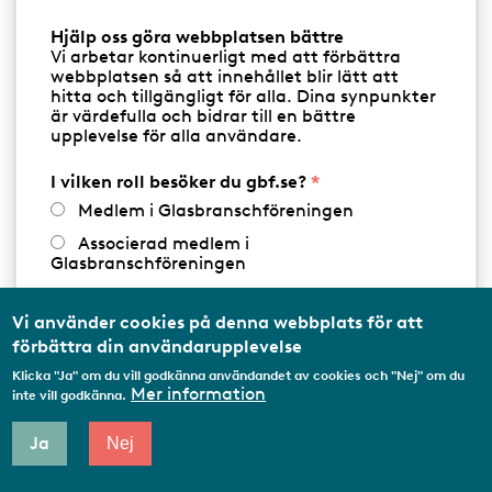
Visa på karta
d
Hjälp oss göra webbplatsen bättre
a
Vi arbetar kontinuerligt med att förbättra
webbplatsen så att innehållet blir lätt att
hitta och tillgängligt för alla. Dina synpunkter
är värdefulla och bidrar till en bättre
Produkter & tjänster
upplevelse för alla användare.
I vilken roll besöker du gbf.se?
BLYGLASNING/KONSTGLAS
BRANDSKYDDSGLAS
Medlem i Glasbranschföreningen
BUTIK & GLASLAGER
DESIGN & INREDNINGSGLAS
Associerad medlem i
Glasbranschföreningen
DÖRRAR
ENERGIGLAS
FASADER AV GLAS
Arbetar inom annan
medlemsorganisation/Svenskt Näringsliv
Vi använder cookies på denna webbplats för att
FILM PÅ GLAS
FÖNSTER
förbättra din användarupplevelse
Utbildningsaktör
Klicka "Ja" om du vill godkänna användandet av cookies och "Nej" om du
Student
FÖNSTERRENOVERING
GLASRÄCKEN
Mer information
inte vill godkänna.
Privatperson
ISOLERGLAS
MARKISER & PERSIENNER
Ja
Nej
Annat...
SERVICE & REPARATION
SJÄLVRENGÖRANDE GLAS