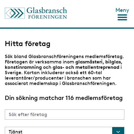
H
Meny
o
p
p
a
t
i
Hitta företag
l
l
Sök bland Glasbranschföreningens medlemsföretag.
h
Företagen är verksamma inom
glasmästeri, bilglas,
u
konstinramning
och
glas- och metallentreprenad
i
v
Sverige. Kartan inkluderar också ett 60-tal
u
leverantörer/producenter i branschen som har
d
associerat medlemskap i Glasbranschföreningen.
i
n
n
Din sökning matchar 116 medlemsföretag
e
h
å
l
l