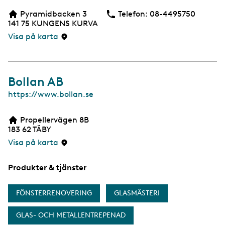
b
Pyramidbacken 3
Telefon:
Telefon
08-4495750
b
141 75
KUNGENS KURVA
s
i
Visa på karta
d
a
Bollan AB
W
https://www.bollan.se
e
b
Propellervägen 8B
b
183 62
TÄBY
s
i
Visa på karta
d
a
Produkter & tjänster
FÖNSTERRENOVERING
GLASMÄSTERI
GLAS- OCH METALLENTREPENAD