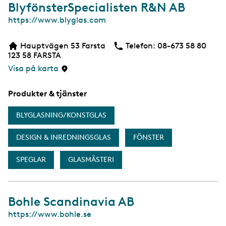
BlyfönsterSpecialisten R&N AB
W
https://www.blyglas.com
e
b
Hauptvägen 53 Farsta
Telefon:
Telefon
08-673 58 80
b
123 58
FARSTA
s
i
Visa på karta
d
a
Produkter & tjänster
BLYGLASNING/KONSTGLAS
DESIGN & INREDNINGSGLAS
FÖNSTER
SPEGLAR
GLASMÄSTERI
Bohle Scandinavia AB
W
https://www.bohle.se
e