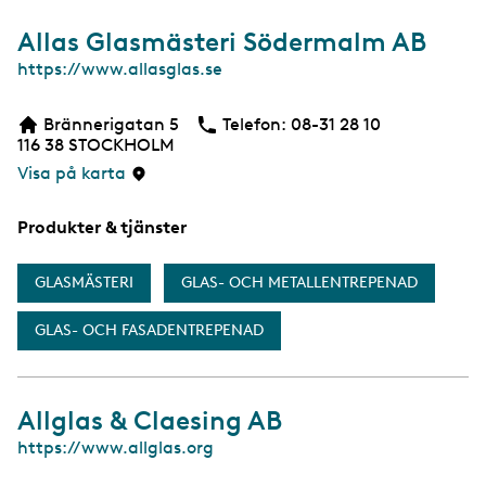
Allas Glasmästeri Södermalm AB
W
https://www.allasglas.se
e
b
Brännerigatan 5
Telefon:
Telefon
08-31 28 10
b
116 38
STOCKHOLM
s
i
Visa på karta
d
a
Produkter & tjänster
GLASMÄSTERI
GLAS- OCH METALLENTREPENAD
GLAS- OCH FASADENTREPENAD
Allglas & Claesing AB
W
https://www.allglas.org
e