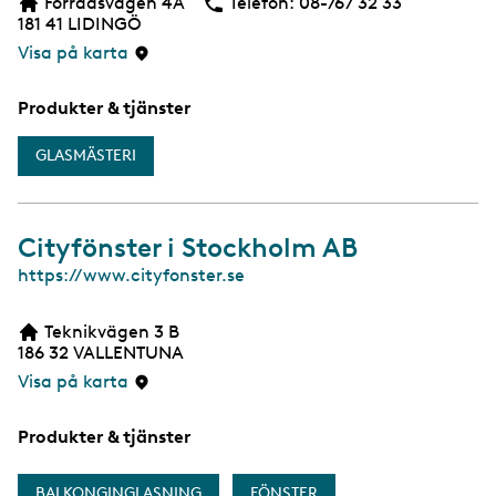
Förrådsvägen 4A
Telefon:
Telefon
08-767 32 33
b
181 41
LIDINGÖ
s
i
Visa på karta
d
a
Produkter & tjänster
GLASMÄSTERI
Cityfönster i Stockholm AB
W
https://www.cityfonster.se
e
b
Teknikvägen 3 B
b
186 32
VALLENTUNA
s
i
Visa på karta
d
a
Produkter & tjänster
BALKONGINGLASNING
FÖNSTER