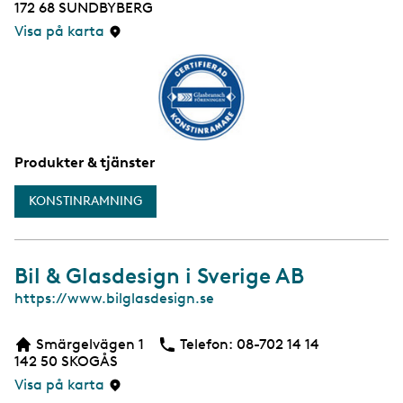
172 68
SUNDBYBERG
Visa på karta
Produkter & tjänster
KONSTINRAMNING
Bil & Glasdesign i Sverige AB
W
https://www.bilglasdesign.se
e
b
Smärgelvägen 1
Telefon:
Telefon
08-702 14 14
b
142 50
SKOGÅS
s
i
Visa på karta
d