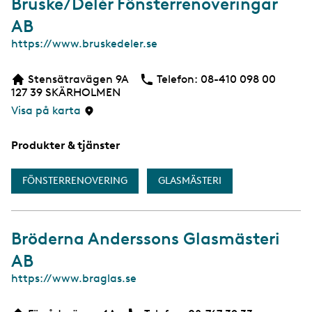
Bruske/Delér Fönsterrenoveringar
AB
W
https://www.bruskedeler.se
e
b
Stensätravägen 9A
Telefon:
Telefon
08-410 098 00
b
127 39
SKÄRHOLMEN
s
i
Visa på karta
d
a
Produkter & tjänster
FÖNSTERRENOVERING
GLASMÄSTERI
Bröderna Anderssons Glasmästeri
AB
W
https://www.braglas.se
e
b