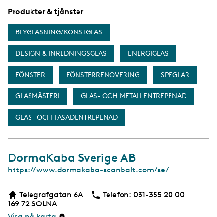
a
Produkter & tjänster
BLYGLASNING/KONSTGLAS
DESIGN & INREDNINGSGLAS
ENERGIGLAS
FÖNSTER
FÖNSTERRENOVERING
SPEGLAR
GLASMÄSTERI
GLAS- OCH METALLENTREPENAD
GLAS- OCH FASADENTREPENAD
DormaKaba Sverige AB
W
https://www.dormakaba-scanbalt.com/se/
e
b
Telegrafgatan 6A
Telefon:
Telefon
031-355 20 00
b
169 72
SOLNA
s
i
Visa på karta