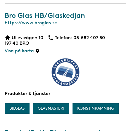
Bro Glas HB/Glaskedjan
W
https://www.broglas.se
e
b
Ullevivägen 10
Telefon:
Telefon
08-582 407 80
b
197 40
BRO
s
i
Visa på karta
d
a
Produkter & tjänster
BILGLAS
GLASMÄSTERI
KONSTINRAMNING