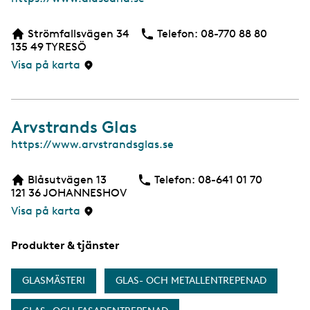
e
b
Strömfallsvägen 34
Telefon:
Telefon
08-770 88 80
b
135 49
TYRESÖ
s
i
Visa på karta
d
a
Arvstrands Glas
W
https://www.arvstrandsglas.se
e
b
Blåsutvägen 13
Telefon:
Telefon
08-641 01 70
b
121 36
JOHANNESHOV
s
i
Visa på karta
d
a
Produkter & tjänster
GLASMÄSTERI
GLAS- OCH METALLENTREPENAD