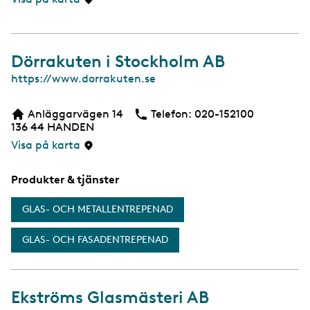
d
a
Dörrakuten i Stockholm AB
W
https://www.dorrakuten.se
e
b
Anläggarvägen 14
Telefon:
Telefon
020-152100
b
136 44
HANDEN
s
i
Visa på karta
d
a
Produkter & tjänster
GLAS- OCH METALLENTREPENAD
GLAS- OCH FASADENTREPENAD
Ekströms Glasmästeri AB