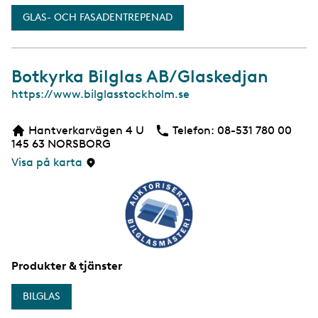
GLAS- OCH FASADENTREPENAD
Botkyrka Bilglas AB/Glaskedjan
W
https://www.bilglasstockholm.se
e
b
Hantverkarvägen 4 U
Telefon:
Telefon
08-531 780 00
b
145 63
NORSBORG
s
i
Visa på karta
d
a
Produkter & tjänster
BILGLAS