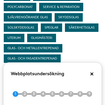
POLYCARBONAT
SERVICE & REPARATION
SJÄLVRENGÖRANDE GLAS
SKYDDSGLAS
SOLSKYDDSGLAS
SPEGLAR
SÄKERHETSGLAS
UTERUM
GLASMÄSTERI
GLAS- OCH METALLENTREPENAD
GLAS- OCH FASADENTREPENAD
×
Webbplatsundersökning
Fasadglas Bäcklin AB
W
https://www.fasadglas.se
e
b
Karlsbodavägen 9-11
Telefon:
Telefon
08-7047400
b
168 67
BROMMA
s
i