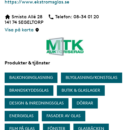
W
https://www.ekstromsglas.se
e
b
Smista Allé 28
Telefon:
Telefon
08-34 01 20
b
141 74
SEGELTORP
s
i
Visa på karta
d
a
Produkter & tjänster
BALKONGINGLASNING
BLYGLASNING/KONSTGLAS
BRANDSKYDDSGLAS
BUTIK & GLASLAGER
DESIGN & INREDNINGSGLAS
DÖRRAR
ENERGIGLAS
FASADER AV GLAS
FILM PÅ GLAS
FÖNSTER
GLASRÄCKEN