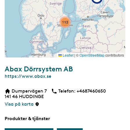
113
Leaflet
|
©
OpenStreetMap
contributors
Abax Dörrsystem AB
W
https://www.abax.se
e
b
Dumpervägen 7
Telefon:
Telefon
+4687460650
b
141 46
HUDDINGE
s
i
Visa på karta
d
a
Produkter & tjänster