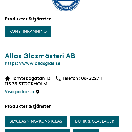
Produkter & tjänster
KONSTINRAMNING
Allas Glasmästeri AB
W
https://www.allasglas.se
e
b
Tomtebogatan 13
Telefon:
Telefon
08-322711
b
113 39
STOCKHOLM
s
i
Visa på karta
d
a
Produkter & tjänster
BLYGLASNING/KONSTGLAS
BUTIK & GLASLAGER