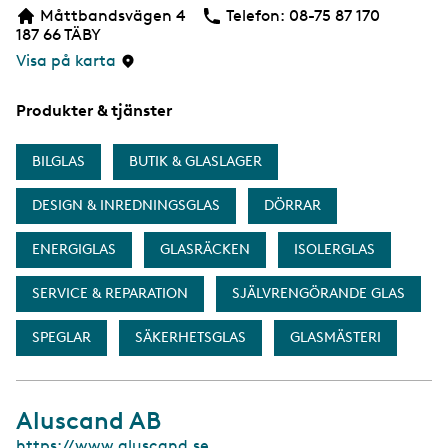
b
Måttbandsvägen 4
Telefon:
Telefon
08-75 87 170
b
187 66
TÄBY
s
i
Visa på karta
d
a
Produkter & tjänster
BILGLAS
BUTIK & GLASLAGER
DESIGN & INREDNINGSGLAS
DÖRRAR
ENERGIGLAS
GLASRÄCKEN
ISOLERGLAS
SERVICE & REPARATION
SJÄLVRENGÖRANDE GLAS
SPEGLAR
SÄKERHETSGLAS
GLASMÄSTERI
Aluscand AB
W
https://www.aluscand.se