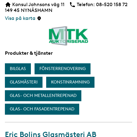
Konsul Johnsons väg 11
Telefon:
Telefon
08-520 158 72
b
149 45
NYNÄSHAMN
s
i
Visa på karta
d
a
Produkter & tjänster
BILGLAS
FÖNSTERRENOVERING
GLASMÄSTERI
KONSTINRAMNING
GLAS- OCH METALLENTREPENAD
GLAS- OCH FASADENTREPENAD
Eric Bolins Glasmästeri AB