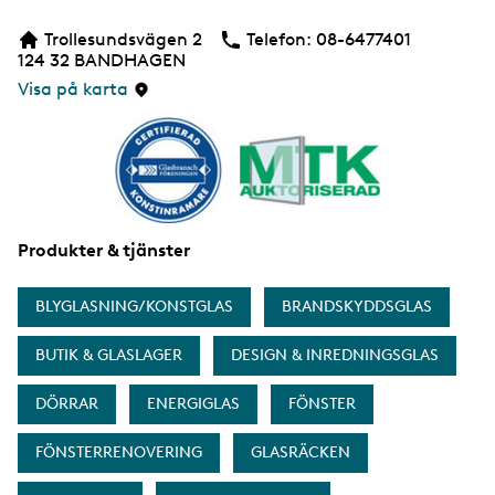
e
b
Trollesundsvägen 2
Telefon:
Telefon
08-6477401
b
124 32
BANDHAGEN
s
i
Visa på karta
d
a
Produkter & tjänster
BLYGLASNING/KONSTGLAS
BRANDSKYDDSGLAS
BUTIK & GLASLAGER
DESIGN & INREDNINGSGLAS
DÖRRAR
ENERGIGLAS
FÖNSTER
FÖNSTERRENOVERING
GLASRÄCKEN