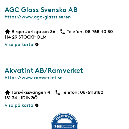
AGC Glass Svenska AB
W
https://www.agc-glasss.se/en
e
b
Birger Jarlsgatan 36
Telefon:
Telefon
08-768 40 80
b
114 29
STOCKHOLM
s
i
Visa på karta
d
a
Akvatint AB/Ramverket
W
https://www.ramverket.se
e
b
Torsvikssvängen 4
Telefon:
Telefon
08-6113180
b
181 34
LIDINGÖ
s
i
Visa på karta
d
a