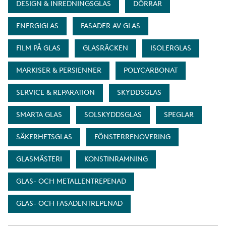
DESIGN & INREDNINGSGLAS
DÖRRAR
ENERGIGLAS
FASADER AV GLAS
FILM PÅ GLAS
GLASRÄCKEN
ISOLERGLAS
MARKISER & PERSIENNER
POLYCARBONAT
SERVICE & REPARATION
SKYDDSGLAS
SMARTA GLAS
SOLSKYDDSGLAS
SPEGLAR
SÄKERHETSGLAS
FÖNSTERRENOVERING
GLASMÄSTERI
KONSTINRAMNING
GLAS- OCH METALLENTREPENAD
GLAS- OCH FASADENTREPENAD