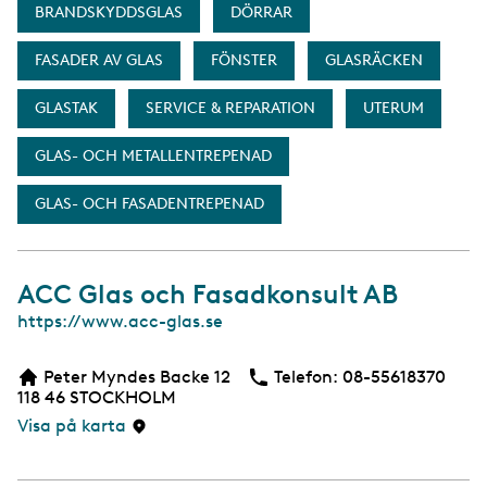
BRANDSKYDDSGLAS
DÖRRAR
FASADER AV GLAS
FÖNSTER
GLASRÄCKEN
GLASTAK
SERVICE & REPARATION
UTERUM
GLAS- OCH METALLENTREPENAD
GLAS- OCH FASADENTREPENAD
ACC Glas och Fasadkonsult AB
W
https://www.acc-glas.se
e
b
Peter Myndes Backe 12
Telefon:
Telefon
08-55618370
b
118 46
STOCKHOLM
s
i
Visa på karta
d
a