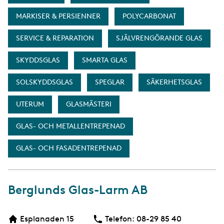
MARKISER & PERSIENNER
POLYCARBONAT
SERVICE & REPARATION
SJÄLVRENGÖRANDE GLAS
SKYDDSGLAS
SMARTA GLAS
SOLSKYDDSGLAS
SPEGLAR
SÄKERHETSGLAS
UTERUM
GLASMÄSTERI
GLAS- OCH METALLENTREPENAD
GLAS- OCH FASADENTREPENAD
Berglunds Glas-Larm AB
Esplanaden 15
Telefon:
Telefon
08-29 85 40