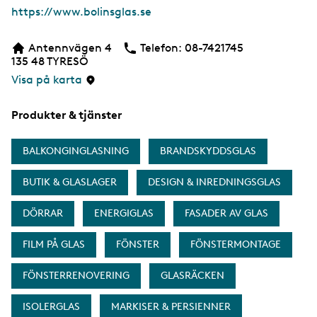
W
https://www.bolinsglas.se
e
b
Antennvägen 4
Telefon:
Telefon
08-7421745
b
135 48
TYRESÖ
s
i
Visa på karta
d
a
Produkter & tjänster
BALKONGINGLASNING
BRANDSKYDDSGLAS
BUTIK & GLASLAGER
DESIGN & INREDNINGSGLAS
DÖRRAR
ENERGIGLAS
FASADER AV GLAS
FILM PÅ GLAS
FÖNSTER
FÖNSTERMONTAGE
FÖNSTERRENOVERING
GLASRÄCKEN
ISOLERGLAS
MARKISER & PERSIENNER