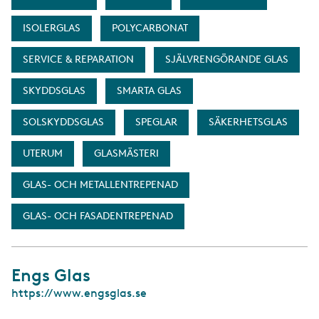
ISOLERGLAS
POLYCARBONAT
SERVICE & REPARATION
SJÄLVRENGÖRANDE GLAS
SKYDDSGLAS
SMARTA GLAS
SOLSKYDDSGLAS
SPEGLAR
SÄKERHETSGLAS
UTERUM
GLASMÄSTERI
GLAS- OCH METALLENTREPENAD
GLAS- OCH FASADENTREPENAD
Engs Glas
W
https://www.engsglas.se
e
b