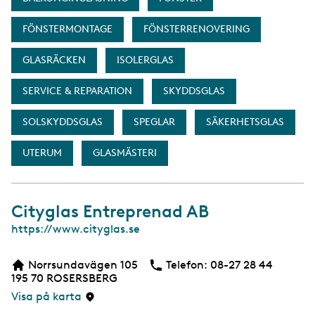
FÖNSTERMONTAGE
FÖNSTERRENOVERING
GLASRÄCKEN
ISOLERGLAS
SERVICE & REPARATION
SKYDDSGLAS
SOLSKYDDSGLAS
SPEGLAR
SÄKERHETSGLAS
UTERUM
GLASMÄSTERI
Cityglas Entreprenad AB
W
https://www.cityglas.se
e
b
Norrsundavägen 105
Telefon:
Telefon
08-27 28 44
b
195 70
ROSERSBERG
s
i
Visa på karta
d