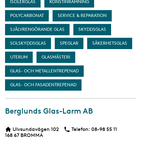
ISOLERGLAS
KONSTINRAMNING
POLYCARBONAT
SERVICE & REPARATION
SJÄLVRENGÖRANDE GLAS
SKYDDSGLAS
SOLSKYDDSGLAS
SPEGLAR
SÄKERHETSGLAS
UTERUM
GLASMÄSTERI
GLAS- OCH METALLENTREPENAD
GLAS- OCH FASADENTREPENAD
Berglunds Glas-Larm AB
Ulvsundavägen 102
Telefon:
Telefon
08-98 55 11
168 67
BROMMA