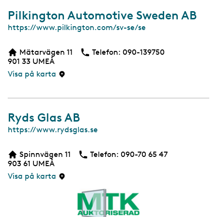
Pilkington Automotive Sweden AB
W
https://www.pilkington.com/sv-se/se
e
b
Mätarvägen 11
Telefon:
Telefon
090-139750
b
901 33
UMEÅ
s
i
Visa på karta
d
a
Ryds Glas AB
W
https://www.rydsglas.se
e
b
Spinnvägen 11
Telefon:
Telefon
090-70 65 47
b
903 61
UMEÅ
s
i
Visa på karta
d
a