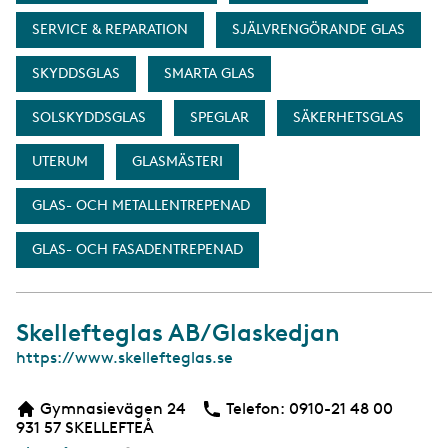
SERVICE & REPARATION
SJÄLVRENGÖRANDE GLAS
SKYDDSGLAS
SMARTA GLAS
SOLSKYDDSGLAS
SPEGLAR
SÄKERHETSGLAS
UTERUM
GLASMÄSTERI
GLAS- OCH METALLENTREPENAD
GLAS- OCH FASADENTREPENAD
Skellefteglas AB/Glaskedjan
W
https://www.skellefteglas.se
e
b
Gymnasievägen 24
Telefon:
Telefon
0910-21 48 00
b
931 57
SKELLEFTEÅ
s
i