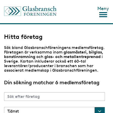
H
Meny
o
p
p
a
t
i
Hitta företag
l
l
Sök bland Glasbranschföreningens medlemsföretag.
h
Företagen är verksamma inom
glasmästeri, bilglas,
u
konstinramning
och
glas- och metallentreprenad
i
v
Sverige. Kartan inkluderar också ett 60-tal
u
leverantörer/producenter i branschen som har
d
associerat medlemskap i Glasbranschföreningen.
i
n
n
Din sökning matchar 6 medlemsföretag
e
h
å
l
l