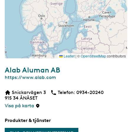
Leaflet
|
©
OpenStreetMap
contributors
Alab Aluman AB
W
https://www.alab.com
e
b
Snickarvägen 3
Telefon:
Telefon
0934-20240
b
915 34
ÅNÄSET
s
i
Visa på karta
d
a
Produkter & tjänster