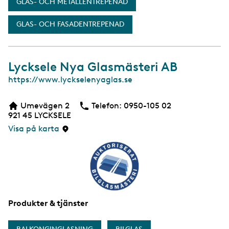
GLAS- OCH METALLENTREPENAD
GLAS- OCH FASADENTREPENAD
Lycksele Nya Glasmästeri AB
W
https://www.lyckselenyaglas.se
e
b
Umevägen 2
Telefon:
Telefon
0950-105 02
b
921 45
LYCKSELE
s
i
Visa på karta
d
a
Produkter & tjänster