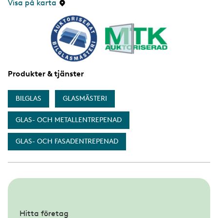
Visa på karta
d
a
Produkter & tjänster
BILGLAS
GLASMÄSTERI
GLAS- OCH METALLENTREPENAD
GLAS- OCH FASADENTREPENAD
S
u
Hitta företag