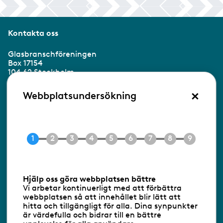
Kontakta oss
Glasbranschföreningen
Box 17154
104 62 Stockholm
×
Besöksadress:
Webbplatsundersökning
Ringvägen 100
118 60 Stockholm
Tel 08-453 90 70
E-post
info@gbf.se
Information om cookies
Hjälp oss göra webbplatsen bättre
Vi arbetar kontinuerligt med att förbättra
Följ oss via RSS
webbplatsen så att innehållet blir lätt att
hitta och tillgängligt för alla. Dina synpunkter
är värdefulla och bidrar till en bättre