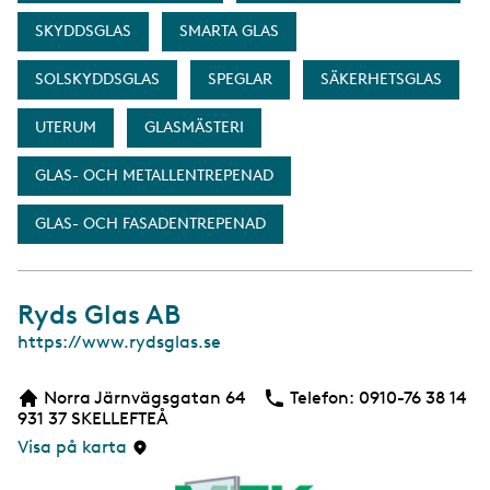
SKYDDSGLAS
SMARTA GLAS
SOLSKYDDSGLAS
SPEGLAR
SÄKERHETSGLAS
UTERUM
GLASMÄSTERI
GLAS- OCH METALLENTREPENAD
GLAS- OCH FASADENTREPENAD
Ryds Glas AB
W
https://www.rydsglas.se
e
b
Norra Järnvägsgatan 64
Telefon:
Telefon
0910-76 38 14
b
931 37
SKELLEFTEÅ
s
i
Visa på karta
d
a