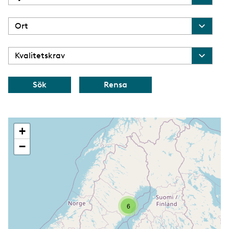
+
−
6