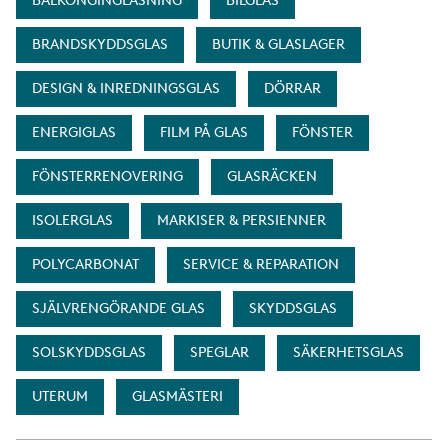
BALKONGINGLASNING
BILGLAS
BRANDSKYDDSGLAS
BUTIK & GLASLAGER
DESIGN & INREDNINGSGLAS
DÖRRAR
ENERGIGLAS
FILM PÅ GLAS
FÖNSTER
FÖNSTERRENOVERING
GLASRÄCKEN
ISOLERGLAS
MARKISER & PERSIENNER
POLYCARBONAT
SERVICE & REPARATION
SJÄLVRENGÖRANDE GLAS
SKYDDSGLAS
SOLSKYDDSGLAS
SPEGLAR
SÄKERHETSGLAS
UTERUM
GLASMÄSTERI