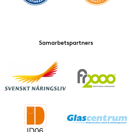
Självrengörande glas
Skyddsglas
Smarta glas
Samarbetspartners
Solskyddsglas
Speglar
Säkerhetsglas