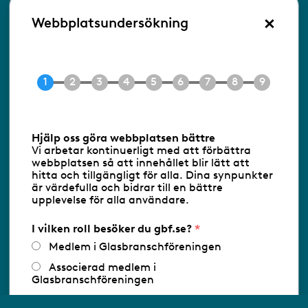
×
Besöksadress:
Webbplatsundersökning
Ringvägen 100
118 60 Stockholm
Tel 08-453 90 70
E-post
info@gbf.se
Information om cookies
Hjälp oss göra webbplatsen bättre
Vi arbetar kontinuerligt med att förbättra
Följ oss via RSS
webbplatsen så att innehållet blir lätt att
hitta och tillgängligt för alla. Dina synpunkter
är värdefulla och bidrar till en bättre
upplevelse för alla användare.
Databasens namn:
www.gbf.se
-
Tillhandahållare: Glastjänster för
Glasbranschföreningen AB - Ansvarig
I vilken roll besöker du gbf.se?
utgivare: Sofia Wahlgren
Medlem i Glasbranschföreningen
Associerad medlem i
Glasbranschföreningen
Arbetar inom annan