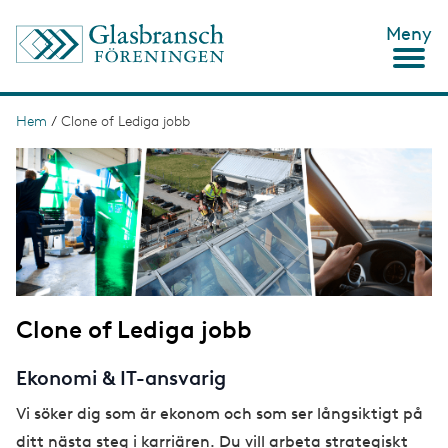
H
Meny
o
p
p
a
t
Hem
/
Clone of Lediga jobb
L
i
ä
I
l
m
l
n
a
h
g
u
k
e
v
s
u
d
t
i
n
i
n
Clone of Lediga jobb
g
e
h
å
Ekonomi & IT-ansvarig
l
l
Vi söker dig som är ekonom och som ser långsiktigt på
ditt nästa steg i karriären. Du vill arbeta strategiskt