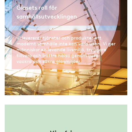
Glasets roll för
samhällsutvecklingen
Vi levererar tjänster och produkter ett
modernt samhälle inte kan vara utan. Vi ger
människor en levande livsmiljö, tryggare
tillvaro och bättre hälsa genom ljusa,
vackra och säkra glasmiljöer.