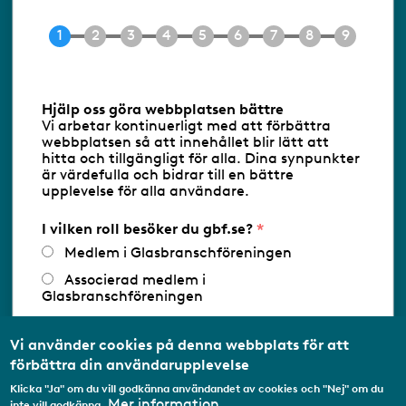
Tel 08-453 90 70
E-post
info@gbf.se
Information om cookies
Hjälp oss göra webbplatsen bättre
Vi arbetar kontinuerligt med att förbättra
Följ oss via RSS
webbplatsen så att innehållet blir lätt att
hitta och tillgängligt för alla. Dina synpunkter
är värdefulla och bidrar till en bättre
upplevelse för alla användare.
Databasens namn:
www.gbf.se
-
Tillhandahållare: Glastjänster för
Glasbranschföreningen AB - Ansvarig
I vilken roll besöker du gbf.se?
utgivare: Sofia Wahlgren
Medlem i Glasbranschföreningen
Associerad medlem i
Glasbranschföreningen
Arbetar inom annan
medlemsorganisation/Svenskt Näringsliv
Vi använder cookies på denna webbplats för att
förbättra din användarupplevelse
Utbildningsaktör
Klicka "Ja" om du vill godkänna användandet av cookies och "Nej" om du
Student
Mer information
inte vill godkänna.