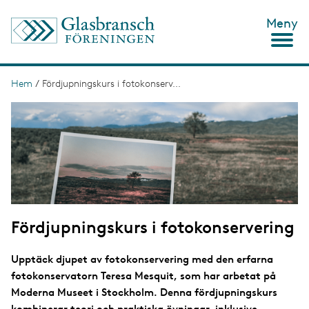
H
Meny
o
p
p
a
t
Hem
/
Fördjupningskurs i fotokonserv...
L
i
ä
I
l
m
l
n
a
h
g
u
k
e
v
s
u
d
t
i
n
i
n
Fördjupningskurs i fotokonservering
g
e
h
å
Upptäck djupet av fotokonservering med den erfarna
l
fotokonservatorn Teresa Mesquit, som har arbetat på
l
Moderna Museet i Stockholm. Denna fördjupningskurs