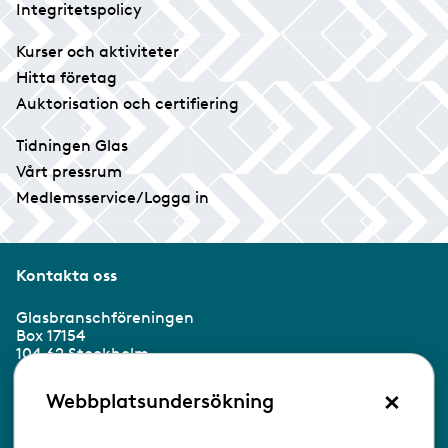
Integritetspolicy
Kurser och aktiviteter
Hitta företag
Auktorisation och certifiering
Tidningen Glas
Vårt pressrum
Medlemsservice/Logga in
Kontakta oss
Glasbranschföreningen
Box 17154
104 62 Stockholm
×
Besöksadress:
Webbplatsundersökning
Ringvägen 100
118 60 Stockholm