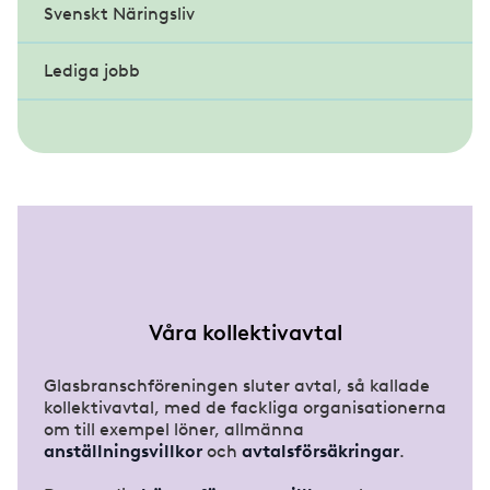
Svenskt Näringsliv
Stadgar
Kvinnligt nätverk
Behandling av personuppgifter
Glasmästerigruppen
Föreningsmöte 2026
Lediga jobb
Etiska regler
Studieresor/temadagar
Inramningsgruppen
Förhandlingsdelegationen
Om Inramningsgruppen
Veteranklubben
Våra kollektivavtal
Glasbranschföreningen sluter avtal, så kallade
kollektivavtal, med de fackliga organisationerna
om till exempel löner, allmänna
anställningsvillkor
och
avtalsförsäkringar
.