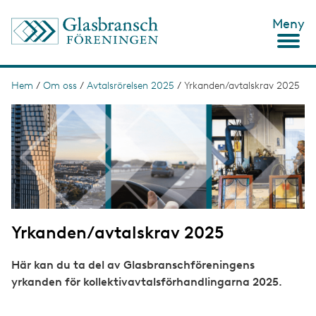
H
Meny
o
p
p
a
t
Hem
/
Om oss
/
Avtalsrörelsen 2025
/
Yrkanden/avtalskrav 2025
L
i
ä
I
l
m
l
n
a
h
g
u
k
e
v
s
u
d
t
i
n
i
n
Yrkanden/avtalskrav 2025
g
e
h
å
Här kan du ta del av Glasbranschföreningens
l
yrkanden för kollektivavtalsförhandlingarna 2025.
l