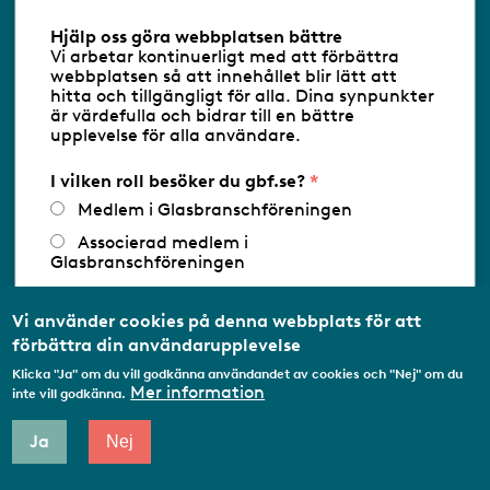
Information om cookies
Hjälp oss göra webbplatsen bättre
Vi arbetar kontinuerligt med att förbättra
Följ oss via RSS
webbplatsen så att innehållet blir lätt att
hitta och tillgängligt för alla. Dina synpunkter
är värdefulla och bidrar till en bättre
upplevelse för alla användare.
Databasens namn:
www.gbf.se
-
Tillhandahållare: Glastjänster för
Glasbranschföreningen AB - Ansvarig
I vilken roll besöker du gbf.se?
utgivare: Sofia Wahlgren
Medlem i Glasbranschföreningen
Associerad medlem i
Glasbranschföreningen
Arbetar inom annan
medlemsorganisation/Svenskt Näringsliv
Vi använder cookies på denna webbplats för att
förbättra din användarupplevelse
Utbildningsaktör
Klicka "Ja" om du vill godkänna användandet av cookies och "Nej" om du
Student
Mer information
inte vill godkänna.
Privatperson
Ja
Nej
Annat...