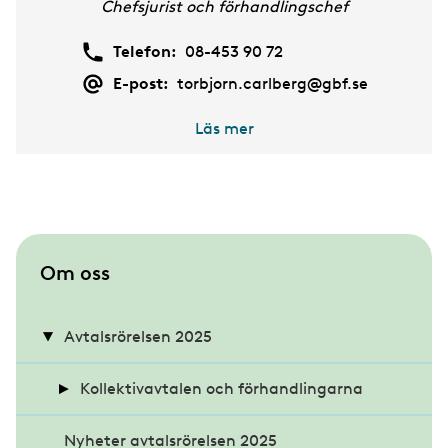
Chefsjurist och förhandlingschef
Telefon:
08-453 90 72
E-post:
torbjorn.carlberg@gbf.se
Läs mer
S
Om oss
u
b
Avtalsrörelsen 2025
m
Kollektivavtalen och förhandlingarna
e
n
Nyheter avtalsrörelsen 2025
Hur går en avtalsrörelse till?