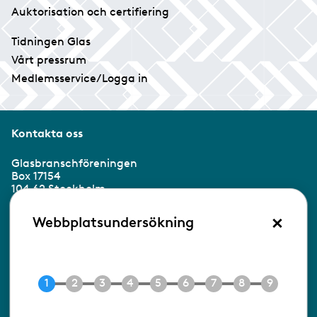
Auktorisation och certifiering
Tidningen Glas
Vårt pressrum
Medlemsservice/Logga in
Kontakta oss
Glasbranschföreningen
Box 17154
104 62 Stockholm
×
Besöksadress:
Webbplatsundersökning
Ringvägen 100
118 60 Stockholm
Tel 08-453 90 70
E-post
info@gbf.se