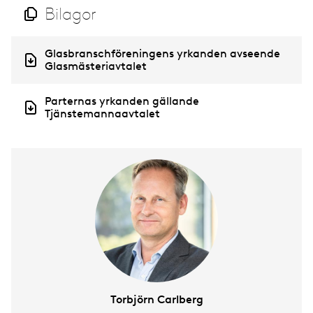
Bilagor
D
Glasbranschföreningens yrkanden avseende
o
Glasmästeriavtalet
c
u
D
Parternas yrkanden gällande
m
o
Tjänstemannaavtalet
e
c
n
u
t
m
e
n
t
Torbjörn Carlberg