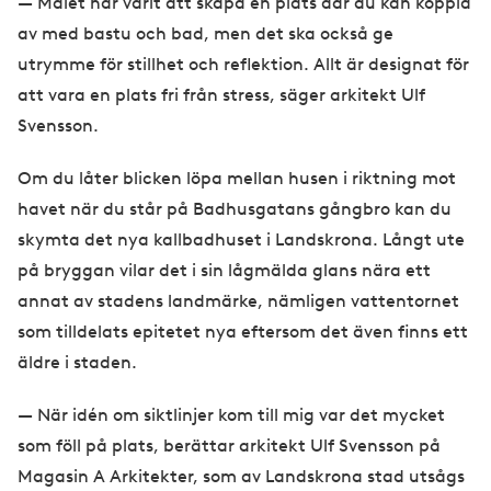
— Målet har varit att skapa en plats där du kan koppla
av med bastu och bad, men det ska också ge
utrymme för stillhet och reflektion. Allt är designat för
att vara en plats fri från stress, säger arkitekt Ulf
Svensson.
Om du låter blicken löpa mellan husen i riktning mot
havet när du står på Badhusgatans gångbro kan du
skymta det nya kallbadhuset i Landskrona. Långt ute
på bryggan vilar det i sin lågmälda glans nära ett
annat av stadens landmärke, nämligen vattentornet
som tilldelats epitetet nya eftersom det även finns ett
äldre i staden.
— När idén om siktlinjer kom till mig var det mycket
som föll på plats, berättar arkitekt Ulf Svensson på
Magasin A Arkitekter, som av Landskrona stad utsågs