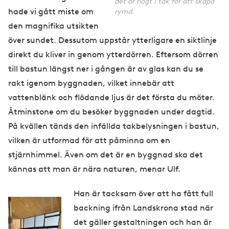
det är högt i tak för att skapa
hade vi gått miste om
rymd.
den magnifika utsikten
över sundet. Dessutom uppstår ytterligare en siktlinje
direkt du kliver in genom ytterdörren. Eftersom dörren
till bastun längst ner i gången är av glas kan du se
rakt igenom byggnaden, vilket innebär att
vattenblänk och flödande ljus är det första du möter.
Åtminstone om du besöker byggnaden under dagtid.
På kvällen tänds den infällda takbelysningen i bastun,
vilken är utformad för att påminna om en
stjärnhimmel. Även om det är en byggnad ska det
kännas att man är nära naturen, menar Ulf.
Han är tacksam över att ha fått full
backning ifrån Landskrona stad när
det gäller gestaltningen och han är