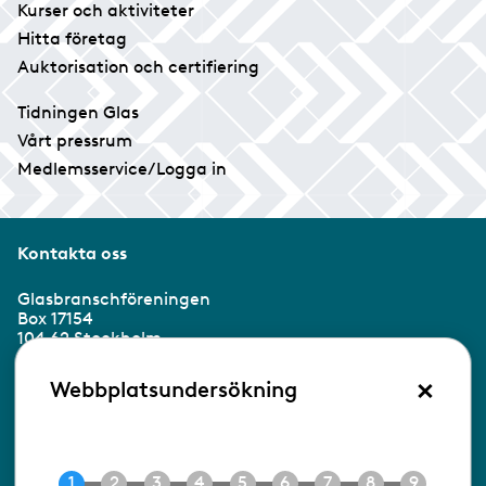
Kurser och aktiviteter
Hitta företag
Auktorisation och certifiering
Tidningen Glas
Vårt pressrum
Medlemsservice/Logga in
Kontakta oss
Glasbranschföreningen
Box 17154
104 62 Stockholm
×
Besöksadress:
Webbplatsundersökning
Ringvägen 100
118 60 Stockholm
Tel 08-453 90 70
E-post
info@gbf.se