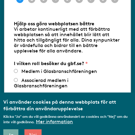
Information om cookies
Hjälp oss göra webbplatsen bättre
Vi arbetar kontinuerligt med att förbättra
Följ oss via RSS
webbplatsen så att innehållet blir lätt att
hitta och tillgängligt för alla. Dina synpunkter
är värdefulla och bidrar till en bättre
upplevelse för alla användare.
Databasens namn:
www.gbf.se
-
Tillhandahållare: Glastjänster för
Glasbranschföreningen AB - Ansvarig
I vilken roll besöker du gbf.se?
utgivare: Sofia Wahlgren
Medlem i Glasbranschföreningen
Associerad medlem i
Glasbranschföreningen
Arbetar inom annan
medlemsorganisation/Svenskt Näringsliv
Vi använder cookies på denna webbplats för att
förbättra din användarupplevelse
Utbildningsaktör
Klicka "Ja" om du vill godkänna användandet av cookies och "Nej" om du
Student
Mer information
inte vill godkänna.
Privatperson