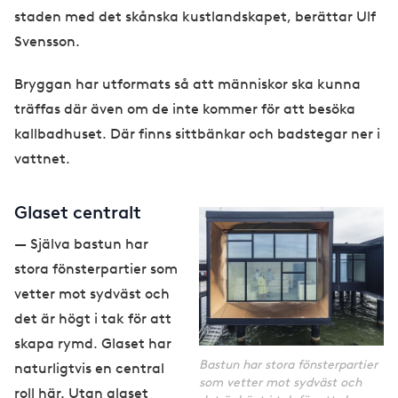
staden med det skånska kustlandskapet, berättar Ulf
Svensson.
Bryggan har utformats så att människor ska kunna
träffas där även om de inte kommer för att besöka
kallbadhuset. Där finns sittbänkar och badstegar ner i
vattnet.
Glaset centralt
— Själva bastun har
stora fönsterpartier som
vetter mot sydväst och
det är högt i tak för att
skapa rymd. Glaset har
Bastun har stora fönsterpartier
naturligtvis en central
som vetter mot sydväst och
roll här. Utan glaset