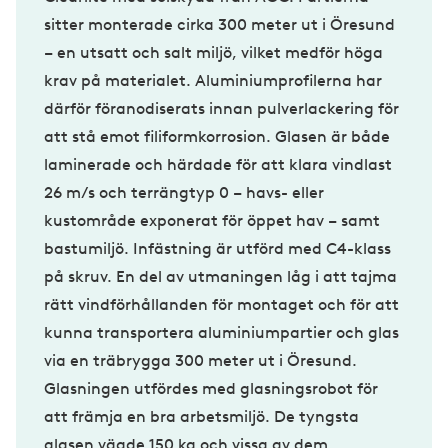
sitter monterade cirka 300 meter ut i Öresund
– en utsatt och salt miljö, vilket medför höga
krav på materialet. Aluminiumprofilerna har
därför föranodiserats innan pulverlackering för
att stå emot filiformkorrosion. Glasen är både
laminerade och härdade för att klara vindlast
26 m/s och terrängtyp 0 – havs- eller
kustområde exponerat för öppet hav – samt
bastumiljö. Infästning är utförd med C4-klass
på skruv. En del av utmaningen låg i att tajma
rätt vindförhållanden för montaget och för att
kunna transportera aluminiumpartier och glas
via en träbrygga 300 meter ut i Öresund.
Glasningen utfördes med glasningsrobot för
att främja en bra arbetsmiljö. De tyngsta
glasen vägde 150 kg och vissa av dem