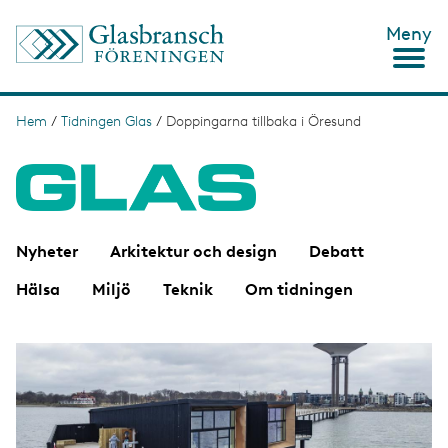
H
Meny
o
p
p
a
t
Hem
/
Tidningen Glas
/
Doppingarna tillbaka i Öresund
L
i
ä
l
l
n
h
u
k
v
s
u
Nyheter
Arkitektur och design
Debatt
d
t
i
Hälsa
Miljö
Teknik
Om tidningen
n
i
n
g
e
I
h
m
å
a
l
g
l
e