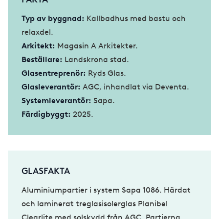
Typ av byggnad:
Kallbadhus med bastu och
relaxdel.
Arkitekt:
Magasin A Arkitekter.
Beställare:
Landskrona stad.
Glasentreprenör:
Ryds Glas.
Glasleverantör:
AGC, inhandlat via Deventa.
Systemleverantör:
Sapa.
Färdigbyggt:
2025.
GLASFAKTA
Aluminiumpartier i system Sapa 1086. Härdat
och laminerat treglasisolerglas Planibel
Clearlite med solskydd från AGC. Partierna