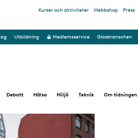
Kurser och aktiviteter
Webbshop
Press
Top links
tag
Utbildning
Medlemsservice
Glasbranschen
Debatt
Hälsa
Miljö
Teknik
Om tidningen