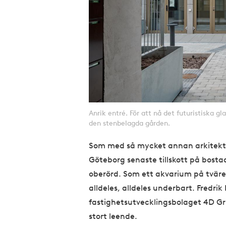
Anrik entré. För att nå det futuristiska 
den stenbelagda gården.
Som med så mycket annan arkitektu
Göteborg senaste tillskott på bos
oberörd. Som ett akvarium på tvären
alldeles, alldeles underbart. Fredri
fastighetsutvecklingsbolaget 4D Gr
stort leende.