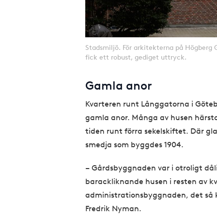
Stadsmiljö. För arkitekterna på Högberg G
fick ett robust, gediget uttryck.
Gamla anor
Kvarteren runt Långgatorna i Göte
gamla anor. Många av husen härsta
tiden runt förra sekelskiftet. Där gl
smedja som byggdes 1904.
– Gårdsbyggnaden var i otroligt dål
barackliknande husen i resten av kv
administrationsbyggnaden, det så k
Fredrik Nyman.