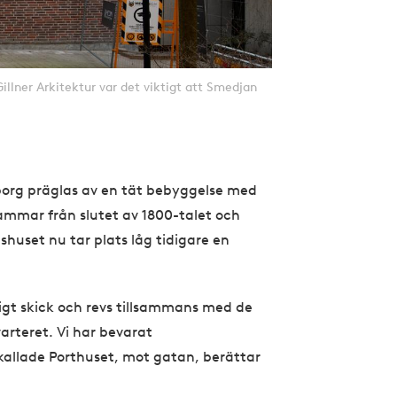
illner Arkitektur var det viktigt att Smedjan
borg präglas av en tät bebyggelse med
mmar från slutet av 1800-talet och
ashuset nu tar plats låg tidigare en
igt skick och revs tillsammans med de
arteret. Vi har bevarat
allade Porthuset, mot gatan, berättar