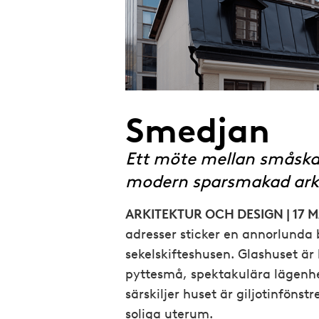
e
Smedjan
Ett möte mellan småskal
modern sparsmakad ark
ARKITEKTUR OCH DESIGN | 17 
adresser sticker en annorlund
sekelskifteshusen. Glashuset är
pyttesmå, spektakulära lägenhe
särskiljer huset är giljotinföns
soliga uterum.