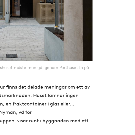
glashuset måste man gå igenom Porthuset in på
r finns det delade meningar om ett av
tadsmarknaden. Huset lämnar ingen
, en fraktcontainer i glas eller…
k Nyman, vd för
uppen, visar runt i byggnaden med ett