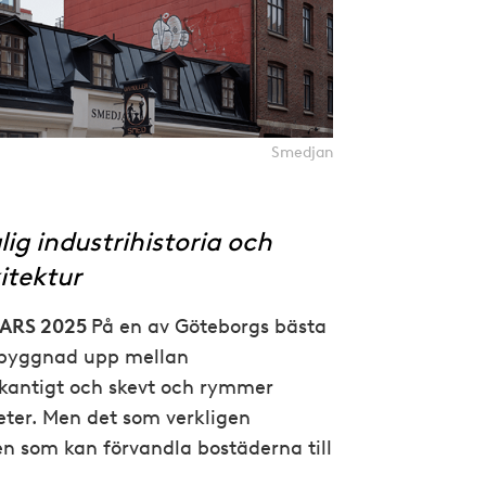
Smedjan
ig industrihistoria och
itektur
MARS 2025
På en av Göteborgs bästa
a byggnad upp mellan
 kantigt och skevt och rymmer
ter. Men det som verkligen
tren som kan förvandla bostäderna till