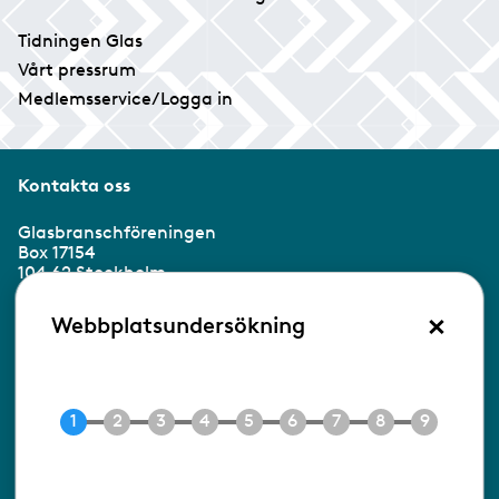
Tidningen Glas
Vårt pressrum
Medlemsservice/Logga in
Kontakta oss
Glasbranschföreningen
Box 17154
104 62 Stockholm
×
Besöksadress:
Webbplatsundersökning
Ringvägen 100
118 60 Stockholm
Tel 08-453 90 70
E-post
info@gbf.se
Information om cookies