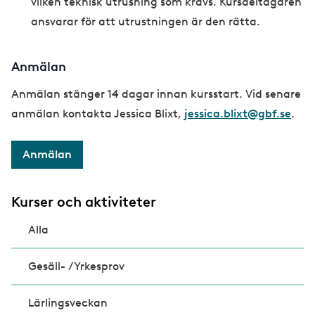
vilken teknisk utrusning som krävs. Kursdeltagaren
ansvarar för att utrustningen är den rätta.
Anmälan
Anmälan stänger 14 dagar innan kursstart. Vid senare
anmälan kontakta Jessica Blixt,
jessica.blixt@gbf.se
.
Anmälan
Kurser och aktiviteter
Alla
Gesäll- /Yrkesprov
Lärlingsveckan