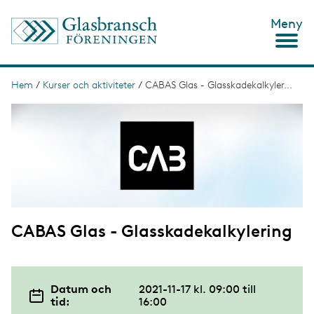
H
Meny
o
p
p
a
t
Hem
/
Kurser och aktiviteter
/
CABAS Glas - Glasskadekalkyler...
L
i
ä
I
l
m
l
n
a
h
g
u
k
e
v
s
u
d
t
i
n
i
n
CABAS Glas - Glasskadekalkylering
g
e
h
å
l
l
Datum och
2021-11-17 kl. 09:00
till
tid:
16:00