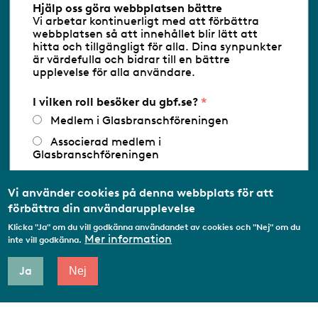
Hjälp oss göra webbplatsen bättre
Vi arbetar kontinuerligt med att förbättra
Följ oss via RSS
webbplatsen så att innehållet blir lätt att
hitta och tillgängligt för alla. Dina synpunkter
är värdefulla och bidrar till en bättre
upplevelse för alla användare.
Databasens namn:
www.gbf.se
-
Tillhandahållare: Glastjänster för
Glasbranschföreningen AB - Ansvarig
I vilken roll besöker du gbf.se?
utgivare: Sofia Wahlgren
Medlem i Glasbranschföreningen
Associerad medlem i
Glasbranschföreningen
Arbetar inom annan
medlemsorganisation/Svenskt Näringsliv
Vi använder cookies på denna webbplats för att
förbättra din användarupplevelse
Utbildningsaktör
Klicka "Ja" om du vill godkänna användandet av cookies och "Nej" om du
Student
Mer information
inte vill godkänna.
Privatperson
Ja
Nej
Annat...