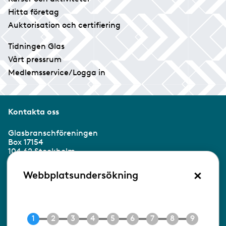
Hitta företag
Auktorisation och certifiering
Tidningen Glas
Vårt pressrum
Medlemsservice/Logga in
Kontakta oss
Glasbranschföreningen
Box 17154
104 62 Stockholm
×
Besöksadress:
Webbplatsundersökning
Ringvägen 100
118 60 Stockholm
Tel 08-453 90 70
E-post
info@gbf.se