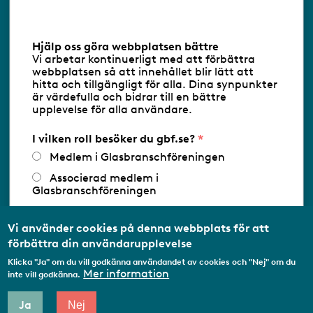
Information om cookies
Hjälp oss göra webbplatsen bättre
Vi arbetar kontinuerligt med att förbättra
Följ oss via RSS
webbplatsen så att innehållet blir lätt att
hitta och tillgängligt för alla. Dina synpunkter
är värdefulla och bidrar till en bättre
upplevelse för alla användare.
Databasens namn:
www.gbf.se
-
Tillhandahållare: Glastjänster för
Glasbranschföreningen AB - Ansvarig
I vilken roll besöker du gbf.se?
utgivare: Sofia Wahlgren
Medlem i Glasbranschföreningen
Associerad medlem i
Glasbranschföreningen
Arbetar inom annan
medlemsorganisation/Svenskt Näringsliv
Vi använder cookies på denna webbplats för att
förbättra din användarupplevelse
Utbildningsaktör
Klicka "Ja" om du vill godkänna användandet av cookies och "Nej" om du
Student
Mer information
inte vill godkänna.
Privatperson
Ja
Nej
Annat...