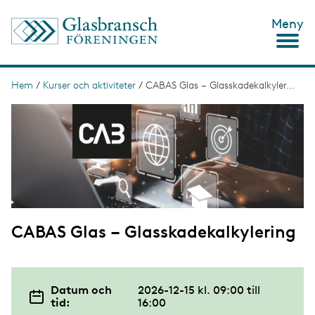
H
Meny
o
p
p
a
t
Hem
/
Kurser och aktiviteter
/
CABAS Glas – Glasskadekalkyler...
L
i
ä
I
l
m
l
n
a
h
g
u
k
e
v
s
u
d
t
i
n
i
n
CABAS Glas – Glasskadekalkylering
g
e
h
å
l
l
Datum och
2026-12-15 kl. 09:00
till
tid:
16:00