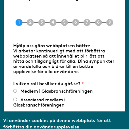
Ringvägen 100
118 60 Stockholm
Tel 08-453 90 70
E-post
info@gbf.se
Information om cookies
Hjälp oss göra webbplatsen bättre
Vi arbetar kontinuerligt med att förbättra
Följ oss via RSS
webbplatsen så att innehållet blir lätt att
hitta och tillgängligt för alla. Dina synpunkter
är värdefulla och bidrar till en bättre
upplevelse för alla användare.
Databasens namn:
www.gbf.se
-
Tillhandahållare: Glastjänster för
Glasbranschföreningen AB - Ansvarig
I vilken roll besöker du gbf.se?
utgivare: Sofia Wahlgren
Medlem i Glasbranschföreningen
Associerad medlem i
Glasbranschföreningen
Arbetar inom annan
medlemsorganisation/Svenskt Näringsliv
Vi använder cookies på denna webbplats för att
förbättra din användarupplevelse
Utbildningsaktör