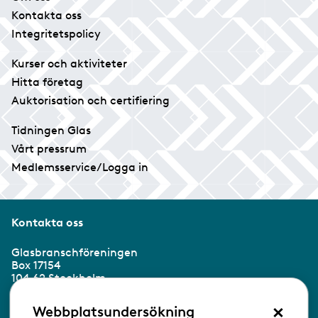
Kontakta oss
Integritetspolicy
Kurser och aktiviteter
Hitta företag
Auktorisation och certifiering
Tidningen Glas
Vårt pressrum
Medlemsservice/Logga in
Kontakta oss
Glasbranschföreningen
Box 17154
104 62 Stockholm
×
Besöksadress:
Webbplatsundersökning