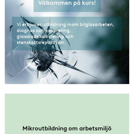
Välkommen på kurs!
Vi erbjuder utbildning inom bilglasarbeten,
diagnos och kalibrering,
glasskadekalkylering och
stenskottsreparation.
Mikroutbildning om arbetsmiljö